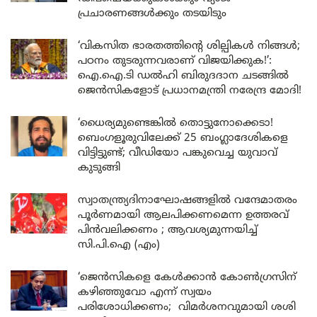
പ്രചാരണങ്ങൾക്കും തടയിടും
‘വികസിത ഭാരതത്തിന്റെ ശില്പികൾ നിങ്ങൾ;
പഠനം തുടരുന്നവരാണ് വിജയിക്കുക!’:
ഐ.ഐ.ടി ഡൽഹി ബിരുദദാന ചടങ്ങിൽ
ജെൻസികളോട് പ്രധാനമന്ത്രി നരേന്ദ്ര മോദി!
‘ധൈര്യമുണ്ടെങ്കിൽ തൊട്ടുനോക്കെടാ!
ബെംഗളൂരുവിലേക്ക് 25 ബംഗ്ലാദേശികളെ
വിട്ടിട്ടുണ്ട്; വീഡിയോ പങ്കുവെച്ച യുവാവ്
കുടുങ്ങി
സ്വാതന്ത്ര്യദിനാഘോഷങ്ങളിൽ വന്ദേമാതരം
പൂർണമായി ആലപിക്കണമെന്ന ഉത്തരവ്
പിൻവലിക്കണം ; ആവശ്യമുന്നയിച്ച്
സി.പി.ഐ (എം)
‘ജെൻസികളെ കേൾക്കാൻ കോൺഗ്രസിന്
കഴിഞ്ഞുവോ എന്ന് സ്വയം
പരിശോധിക്കണം; വിമർശനവുമായി ശശി