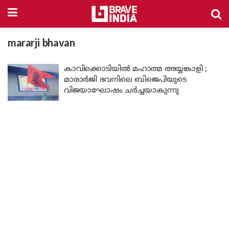
mararji bhavan
കാവിക്കൊടിയിൽ മഹാത്മ അയ്യങ്കാളി ;
മാരാർജി ഭവനിലെ ബിജെപിയുടെ
വിജയാഘോഷം ചർച്ചയാകുന്നു