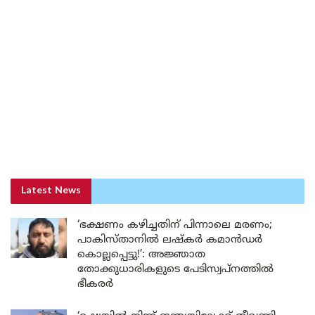
Latest News
‘ഭക്ഷണം കഴിച്ചതിന് പിന്നാലെ മരണം;
പാകിസ്താനിൽ ലഷ്കർ കമാൻഡർ
കൊല്ലപ്പെട്ടു!’: അജ്ഞാത
തോക്കുധാരികളുടെ പേടിസ്വപ്നത്തിൽ
ഭീകരർ