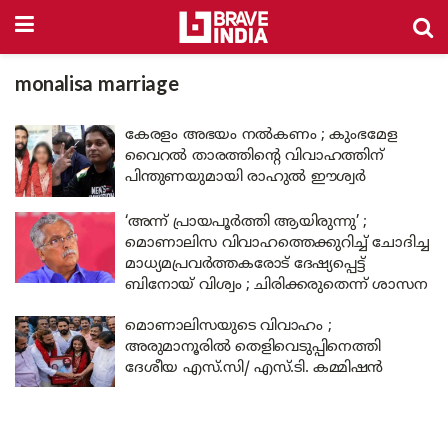
monalisa marriage
കേരളം അഭയം നൽകണം ; കുംഭമേള
വൈറൽ താരത്തിന്റെ വിവാഹത്തിന്
പിന്തുണയുമായി രാഹുൽ ഈശ്വർ
‘അന്ന് പ്രായപൂർത്തി ആയിരുന്നു’ ;
മൊണാലിസ വിവാഹത്തെക്കുറിച്ച് ചോദിച്ച
മാധ്യമപ്രവർത്തകരോട് ദേഷ്യപ്പെട്ട്
ബിനോയ് വിശ്വം ; ചിരിക്കരുതെന്ന് ശാസന
മൊണാലിസയുടെ വിവാഹം ;
അരുമാനൂരിൽ തെളിവെടുപ്പിനെത്തി
ദേശീയ എസ്.സി/ എസ്.ടി. കമ്മിഷൻ