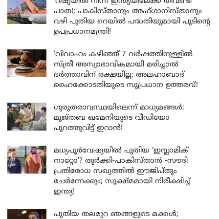
‘റഷ്യയിൽ നിന്ന് ഇന്ത്യയിലേക്ക് തീവണ്ടി
പാത!; പാകിസ്താനും അഫ്ഗാനിസ്താനും
വഴി പുതിയ റെയിൽ പദ്ധതിയുമായി പുടിന്റെ
ഉപപ്രധാനമന്ത്രി!
‘വിവാഹം കഴിഞ്ഞ് 7 വർഷത്തിനുള്ളിൽ
സ്ത്രീ അസ്വാഭാവികമായി മരിച്ചാൽ
ഭർത്താവിന് രക്ഷയില്ല; അലഹാബാദ്
ഹൈക്കോടതിയുടെ സുപ്രധാന ഉത്തരവ്!
ഗുരുതരാവസ്ഥയിലെന്ന് മാധ്യമങ്ങൾ;
മുജ്തബ ഖമേനിയുടെ വീഡിയോ
പുറത്തുവിട്ട് ഇറാൻ!
മധ്യപൂർവേഷ്യയിൽ പുതിയ ‘ഇസ്ലാമിക്
നാറ്റോ’? തുർക്കി-പാകിസ്താൻ -സൗദി
പ്രതിരോധ സഖ്യത്തിൽ ഈജിപ്തും
ചേർന്നേക്കും; സൂക്ഷ്മമായി നിരീക്ഷിച്ച്
ഇന്ത്യ!
പുതിയ തലമുറ ഞങ്ങളുടെ മക്കൾ;