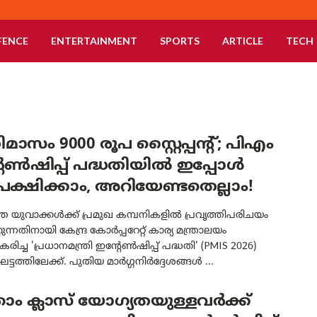
FENCE
ENTERTAINMENT
SPORTS
ARTICLE
TECH
ിമാസം 9000 രൂപ സ്റ്റൈപ്പന്റ്; പിഎം
േൺഷിപ്പ് പദ്ധതിയിൽ ഇപ്പോൾ
്ഷിക്കാം, അറിയേണ്ടതെല്ലാം!
തെ യുവാക്കൾക്ക് പ്രമുഖ കമ്പനികളിൽ പ്രവൃത്തിപരിചയം
കുന്നതിനായി കേന്ദ്ര കോർപ്പറേറ്റ് കാര്യ മന്ത്രാലയം
ിച്ച 'പ്രധാനമന്ത്രി ഇന്റേൺഷിപ്പ് പദ്ധതി' (PMIS 2026)
ഘട്ടത്തിലേക്ക്. പുതിയ മാർഗ്ഗനിർദ്ദേശങ്ങൾ ...
ാം ക്ലാസ് യോഗ്യതയുള്ളവർക്ക്