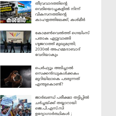
തീവ്രവാദത്തിന്റെ
വെടിയൊച്ചകളിൽ നിന്ന്
വികസനത്തിന്റെ
കാഹളത്തിലേക്ക്; കശ്മീർ
കോമൺവെൽത്ത് ഗെയിംസ്
പതാക ഏറ്റുവാങ്ങി
ഗുജറാത്ത് മുഖ്യമന്ത്രി;
2030ൽ അഹമ്മദാബാദ്
വേദിയാകും
പെർഫ്യൂം അടിച്ചാൽ
സെക്കൻഡുകൾക്കകം
മുറിയിലാകെ പടരുന്നത്
എന്തുകൊണ്ട്?
ജാർഖണ്ഡ് പരീക്ഷാ തട്ടിപ്പിൽ
ചർച്ചയ്ക്ക് തയ്യാറായി
ജെ.പി.എസ്.സി
ഉദ്യോഗാർത്ഥികൾ ;