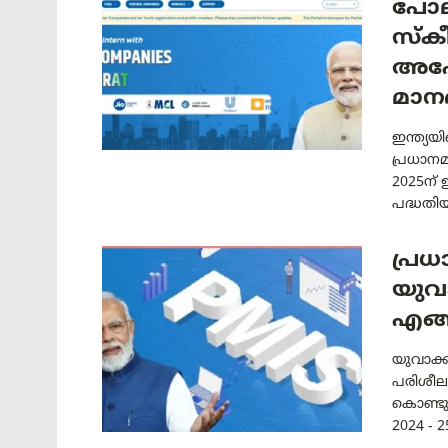
പോല
സ്കീ
അപേ
മാന
ഇന്ത്യ
പ്രധാനമ
2025ന്
പദ്ധതി
പ്രധ
യുവ
എങ്
യുവാക്ക
പരിശീലന
കൊണ്ടുവ
2024 - 25