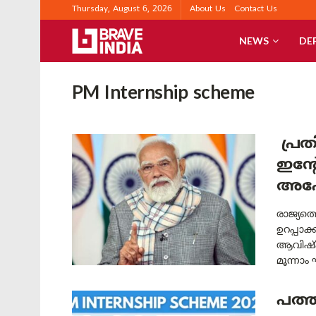
Thursday, August 6, 2026
About Us
Contact Us
NEWS
DE
PM Internship scheme
പ്രത
ഇന്റ
അപേക
രാജ്യത്
ഉറപ്പാക്
ആവിഷ്കര
മൂന്നാം 
പത്ത