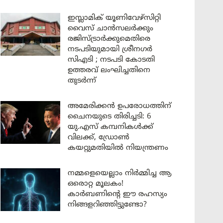
ഇസ്ലാമിക് യൂണിവേഴ്സിറ്റി
വൈസ് ചാൻസലർക്കും
രജിസ്ട്രാർക്കുമെതിരെ
നടപടിയുമായി ശ്രീനഗർ
സിഎടി ; നടപടി കോടതി
ഉത്തരവ് ലംഘിച്ചതിനെ
തുടർന്ന്
അമേരിക്കൻ ഉപരോധത്തിന്
ചൈനയുടെ തിരിച്ചടി: 6
യു.എസ് കമ്പനികൾക്ക്
വിലക്ക്, ഡ്രോൺ
കയറ്റുമതിയിൽ നിയന്ത്രണം
നമ്മളെയെല്ലാം നിർമ്മിച്ച ആ
ഒരൊറ്റ മൂലകം!
കാർബണിന്റെ ഈ രഹസ്യം
നിങ്ങളറിഞ്ഞിട്ടുണ്ടോ?