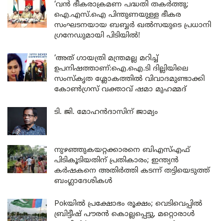
‘വൻ ഭീകരാക്രമണ പദ്ധതി തകർത്തു;
ഐ.എസ്.ഐ പിന്തുണയുള്ള ഭീകര
സംഘടനയായ ബബ്ബർ ഖൽസയുടെ പ്രധാനി
ഗ്രനേഡുമായി പിടിയിൽ!
‘അത് ഗായത്രി മന്ത്രമല്ല മറിച്ച്
ഉപനിഷത്താണ്:ഐ.ഐ.ടി ദില്ലിയിലെ
സംസ്കൃത ശ്ലോകത്തിൽ വിവാദമുണ്ടാക്കി
കോൺഗ്രസ് വക്താവ് ഷമാ മുഹമ്മദ്
ടി. ജി. മോഹൻദാസിന് ജാമ്യം
നുഴഞ്ഞുകയറ്റക്കാരനെ ബിഎസ്എഫ്
പിടികൂടിയതിന് പ്രതികാരം; ഇന്ത്യൻ
കർഷകനെ അതിർത്തി കടന്ന് തട്ടിയെടുത്ത്
ബംഗ്ലാദേശികൾ
Pokയിൽ പ്രക്ഷോഭം രൂക്ഷം; വെടിവെപ്പിൽ
ബ്രിട്ടീഷ് പൗരൻ കൊല്ലപ്പെട്ടു, മറ്റൊരാൾ