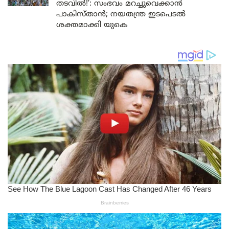
തടവിൽ!’: സംഭവം മറച്ചുവെക്കാൻ
പാകിസ്താൻ; നയതന്ത്ര ഇടപെടൽ
ശക്തമാക്കി യുകെ