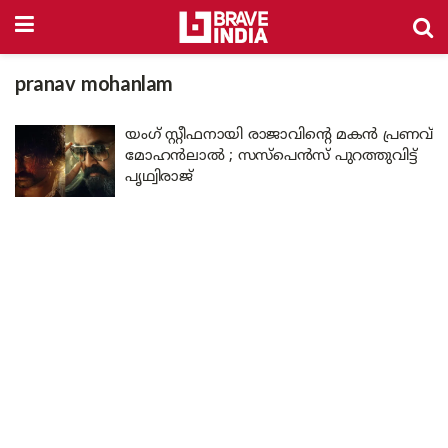
pranav mohanlam
യംഗ് സ്റ്റീഫനായി രാജാവിന്റെ മകൻ പ്രണവ്
മോഹൻലാൽ ; സസ്പെൻസ് പുറത്തുവിട്ട്
പൃഥ്വിരാജ്