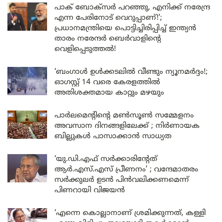
പാക് ബോക്സർ പറഞ്ഞു, എനിക്ക് നരേന്ദ്ര
എന്ന പേരിനോട് വെറുപ്പാണ്!’;
പ്രധാനമന്ത്രിയെ പൊട്ടിച്ചിരിപ്പിച്ച് ഇന്ത്യൻ
താരം നരേന്ദർ ബെർവാളിന്റെ
വെളിപ്പെടുത്തൽ!
‘ബംഗാൾ ഉൾക്കടലിൽ വീണ്ടും ന്യൂനമർദ്ദം!;
ഓഗസ്റ്റ് 14 വരെ കേരളത്തിൽ
അതിശക്തമായ കാറ്റും മഴയും
പാർലമെന്റിന്റെ മൺസൂൺ സമ്മേളനം
അവസാന ദിനങ്ങളിലേക്ക് ; നിർണായക
ബില്ലുകൾ പാസാക്കാൻ സാധ്യത
‘യു.ഡി.എഫ് സർക്കാരിന്റേത്
ആർ.എസ്.എസ് പ്രീണനം’ ; വന്ദേമാതരം
സർക്കുലർ ഉടൻ പിൻവലിക്കണമെന്ന്
പിണറായി വിജയൻ
‘എന്നെ കൊല്ലാനാണ് ശ്രമിക്കുന്നത്, കള്ളി