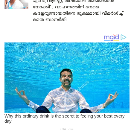
എന്നു വിളിച്ചു, തലയോട്ടി തകർക്കാൻ
നോക്കി’ ; വാഹനത്തിന് നേരെ
കല്ലേറുണ്ടായതിനെ രൂക്ഷമായി വിമർശിച്ച്
മമത ബാനർജി