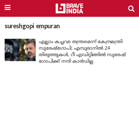
sureshgopi empuran
എല്ലാം കച്ചവട തന്ത്രമെന്ന് കേന്ദ്രമന്ത്രി
സുരേഷ്ഗോപി; എമ്പുരാനിൽ 24
തിരുത്തുകൾ, റീ എഡിറ്റിങ്ങിൽ സുരേഷ്
ഗോപിക്ക് നന്ദി കാർഡില്ല