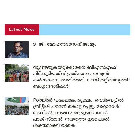
Latest News
ടി. ജി. മോഹൻദാസിന് ജാമ്യം
നുഴഞ്ഞുകയറ്റക്കാരനെ ബിഎസ്എഫ്
പിടികൂടിയതിന് പ്രതികാരം; ഇന്ത്യൻ
കർഷകനെ അതിർത്തി കടന്ന് തട്ടിയെടുത്ത്
ബംഗ്ലാദേശികൾ
Pokയിൽ പ്രക്ഷോഭം രൂക്ഷം; വെടിവെപ്പിൽ
ബ്രിട്ടീഷ് പൗരൻ കൊല്ലപ്പെട്ടു, മറ്റൊരാൾ
തടവിൽ!’: സംഭവം മറച്ചുവെക്കാൻ
പാകിസ്താൻ; നയതന്ത്ര ഇടപെടൽ
ശക്തമാക്കി യുകെ