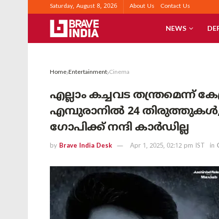
Saturday, August 8, 2026
About Us
Contact Us
NEWS
DE
Home
Entertainment
Cinema
എല്ലാം കച്ചവട തന്ത്രമെന്ന് കേ
എമ്പുരാനിൽ 24 തിരുത്തുകൾ,
ഗോപിക്ക് നന്ദി കാർഡില്ല
by
Brave India Desk
Apr 1, 2025, 02:12 pm IST
in