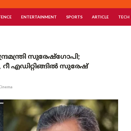
FENCE
ENTERTAINMENT
SPORTS
ARTICLE
TECH
ന്ദ്രമന്ത്രി സുരേഷ്ഗോപി;
 റീ എഡിറ്റിങ്ങിൽ സുരേഷ്
Cinema