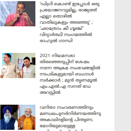
‘ഡിഗ്രി കൊണ്ട് ഇപ്പോൾ ഒരു
പ്രയോജനവുമില്ല, രാജ്യത്ത്
എല്ലാ തൊഴിൽ
വാതിലുകളും അടഞ്ഞു’ ;
‘ഛാത്രോം കീ ഗൂഞ്ച്’
വിദ്യാർത്ഥി സംഗമത്തിൽ
രാഹുൽ ഗാന്ധി
2021 നിയമസഭാ
തിരഞ്ഞെടുപ്പിന് ശേഷം
നടന്ന അക്രമ സംഭവങ്ങളിൽ
നടപടികളുമായി ബംഗാൾ
സർക്കാർ ; മുൻ തൃണമൂൽ
എം.എൽ.എ സനത് ഡേ
അറസ്റ്റിൽ
വനിതാ സംവരണത്തിനും
മണ്ഡലപുനർനിർണയത്തിനും
അകാലിദളിന്റെ പിന്തുണ;
മോദിയുമായുള്ള