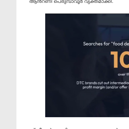
ആൻറണി പെരുമ്പാവൂർ വ്യക്തമാക്കി.