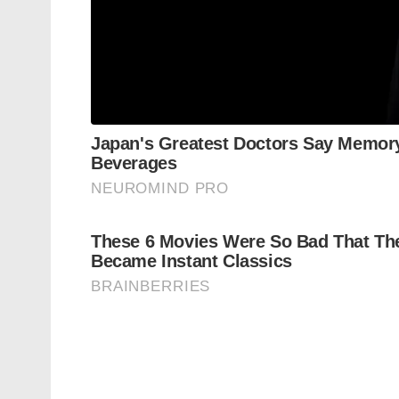
13)ബജ്രംഗിയായി മാറിയ ബല്‍രാജിന്‍റെ പേര്
അതേസമയം എമ്പുരാൻ സിനിമ ഹിന്ദു വിരുദ്ധ
ഗോപി തള്ളി. വിവാദമില്ലെന്നും എല്ലാം കച്ചവടതന
.
Tags:
empuran
sureshgopi empuran
empuran r