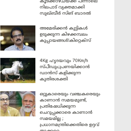
കൂടിക്കാഴ്ചയ്ക്ക് പിന്നാലെ
നിലപാട് വ്യക്തമാക്കി
സുഖ്ബീർ സിങ് ബാദൽ
അമേരിക്കൻ കുട്ടികൾ
ഉടുക്കുന്ന കിഴക്കമ്പലം
കുപ്പായങ്ങൾ!കിറ്റെക്സ്
4Kg ഹൃദയവും 70Km/h
സ്പീഡും;പ്രണയിക്കാൻ
ഡാൻസ് കളിക്കുന്ന
കുതിരശക്തി
ഒറ്റുകാരെയും വഞ്ചകരെയും
കാണാൻ സമയമുണ്ട്,
പ്രതിഷേധിക്കുന്ന
ചെറുപ്പക്കാരെ കാണാൻ
സമയമില്ല ;
പ്രധാനമന്ത്രിക്കെതിരെ ഉദ്ദവ്