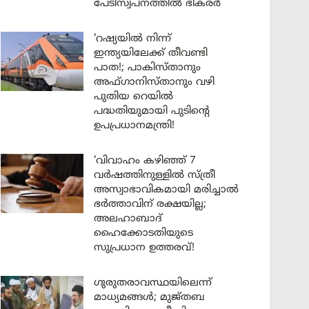
പേടിസ്വപ്നത്തിൽ ഭീകരർ
‘റഷ്യയിൽ നിന്ന്
ഇന്ത്യയിലേക്ക് തീവണ്ടി
പാത!; പാകിസ്താനും
അഫ്ഗാനിസ്താനും വഴി
പുതിയ റെയിൽ
പദ്ധതിയുമായി പുടിന്റെ
ഉപപ്രധാനമന്ത്രി!
‘വിവാഹം കഴിഞ്ഞ് 7
വർഷത്തിനുള്ളിൽ സ്ത്രീ
അസ്വാഭാവികമായി മരിച്ചാൽ
ഭർത്താവിന് രക്ഷയില്ല;
അലഹാബാദ്
ഹൈക്കോടതിയുടെ
സുപ്രധാന ഉത്തരവ്!
ഗുരുതരാവസ്ഥയിലെന്ന്
മാധ്യമങ്ങൾ; മുജ്തബ