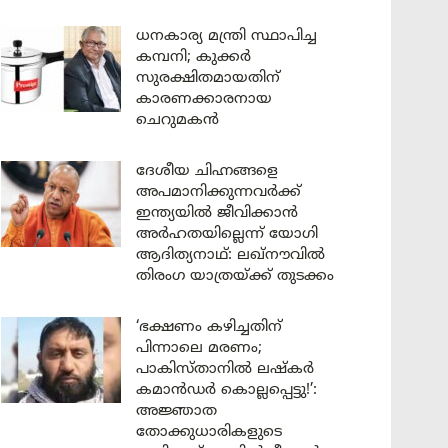
ധനകാര്യ മന്ത്രി സ്ഥാപിച്ച
കമ്പനി; കുക്കർ
സുരക്ഷിതമായതിന്
കാരണക്കാരനായ
ചെറുമകൻ
ദേശീയ ചിഹ്നങ്ങളെ
അപമാനിക്കുന്നവർക്ക്
ഇന്ത്യയിൽ ജീവിക്കാൻ
അർഹതയില്ലെന്ന് യോഗി
ആദിത്യനാഥ്: ലഖ്‌നൗവിൽ
തിരംഗ യാത്രയ്ക്ക് തുടക്കം
‘ഭക്ഷണം കഴിച്ചതിന്
പിന്നാലെ മരണം;
പാകിസ്താനിൽ ലഷ്കർ
കമാൻഡർ കൊല്ലപ്പെട്ടു!’:
അജ്ഞാത
തോക്കുധാരികളുടെ