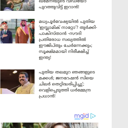
ഖമേനിയുടെ വീഡിയോ
പുറത്തുവിട്ട് ഇറാൻ!
മധ്യപൂർവേഷ്യയിൽ പുതിയ
‘ഇസ്ലാമിക് നാറ്റോ’? തുർക്കി-
പാകിസ്താൻ -സൗദി
പ്രതിരോധ സഖ്യത്തിൽ
ഈജിപ്തും ചേർന്നേക്കും;
സൂക്ഷ്മമായി നിരീക്ഷിച്ച്
ഇന്ത്യ!
പുതിയ തലമുറ ഞങ്ങളുടെ
മക്കൾ; ജനറേഷൻ സിയെ
ചിലർ തെറ്റിദ്ധരിപ്പിച്ചു’;
വെളിപ്പെടുത്തി ധർമ്മേന്ദ്ര
പ്രധാൻ!