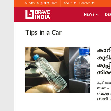
Sunday, August 9, 2026
About Us
Contact Us
NEWS
DE
Tips in a Car
കാറി
കുട
കുപ്
തിരഞ
ചൂട് കാ
സമയം. 
വെള്ളം 
ജോലിക്ക