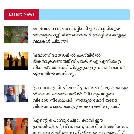
Latest News
മാർവൽ വരെ കോപ്പിയടിച്ച പ്രകൃതിയുടെ
അത്ഭുതം;സ്റ്റീലിനേക്കാൾ 5 ഇരട്ടി ബലമുള്ള
വലകൾ;ചിലന്തി
‘ഹമാസ് മോഡലിൽ കശ്മീരിൽ
ഭീകരാക്രമണത്തിന് പാക് ഐ.എസ്.ഐ
നീക്കം!’: തുർക്കി പിസ്റ്റളുകളും ഓൺലൈൻ
ബ്രെയിൻവാഷിംഗും
‘പ്രധാനമന്ത്രി ചിലവഴിച്ച ഓരോ 1 രൂപയ്ക്കും
തിരികെ എത്തിയത് 66,000 രൂപയുടെ
വിദേശ നിക്ഷേപം!’: നരേന്ദ്ര മോദിയുടെ
വിദേശ പര്യടനങ്ങളുടെ കണക്ക് പുറത്ത്
‘എന്റെ പൊന്നു ചേട്ടാ, കാവി ഈ
ബ്രാൻഡിന്റെ നിറമാണ്; കാവി നിറത്തിനോട്
യൂട്യൂബർക്ക് അസഹിഷ്ണുത;വാ അടപ്പിച്ച്