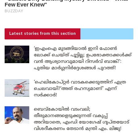
Latest stories
from this section
‘ഇഎംഐ മുടങ്ങിയാൽ ഇനി ഫോൺ
ലോക്ക് ചെയ്ത് പൂട്ടില്ല; ഉപഭോക്താക്കൾക്ക്
വൻ ആശ്വാസവുമായി റിസർവ് ബാങ്ക്!’:
പുതിയ മാർഗ്ഗനിർദ്ദേശങ്ങൾ പുറത്ത്!
‘ഹെലികോപ്റ്റർ വാടകക്കെടുത്തിന് എത്ര
ചെലവായി?’അത് രഹസ്യമാണ്’ എന്ന്
സർക്കാർ!
ബെവ്കോയിൽ വടംവലി;
തീരുമാനങ്ങളെടുക്കുന്നത് വകുപ്പ്
അറിയാതെ, എംഡി യോഗേഷ് ഗുപ്തയോട്
വിശദീകരണം തേടാൻ മന്ത്രി എം. ലിജു!