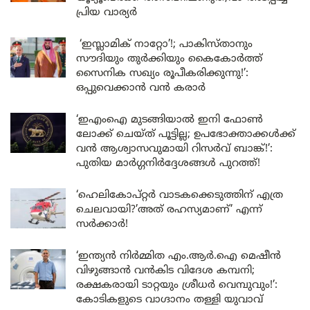
പ്രിയ വാര്യർ
‘ഇസ്ലാമിക് നാറ്റോ’!; പാകിസ്താനും
സൗദിയും തുർക്കിയും കൈകോർത്ത്
സൈനിക സഖ്യം രൂപീകരിക്കുന്നു!’:
ഒപ്പുവെക്കാൻ വൻ കരാർ
‘ഇഎംഐ മുടങ്ങിയാൽ ഇനി ഫോൺ
ലോക്ക് ചെയ്ത് പൂട്ടില്ല; ഉപഭോക്താക്കൾക്ക്
വൻ ആശ്വാസവുമായി റിസർവ് ബാങ്ക്!’:
പുതിയ മാർഗ്ഗനിർദ്ദേശങ്ങൾ പുറത്ത്!
‘ഹെലികോപ്റ്റർ വാടകക്കെടുത്തിന് എത്ര
ചെലവായി?’അത് രഹസ്യമാണ്’ എന്ന്
സർക്കാർ!
‘ഇന്ത്യൻ നിർമ്മിത എം.ആർ.ഐ മെഷീൻ
വിഴുങ്ങാൻ വൻകിട വിദേശ കമ്പനി;
രക്ഷകരായി ടാറ്റയും ശ്രീധർ വെമ്പുവും!’:
കോടികളുടെ വാഗ്ദാനം തള്ളി യുവാവ്