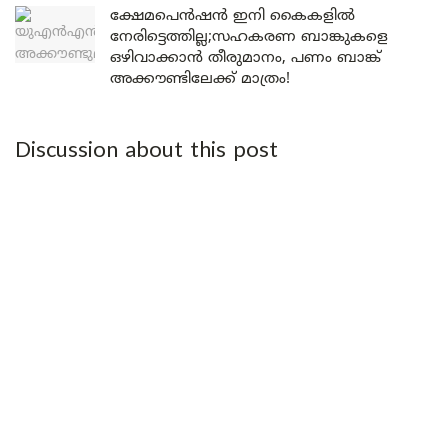
ക്ഷേമപെൻഷൻ ഇനി കൈകളിൽ
നേരിട്ടെത്തില്ല;സഹകരണ ബാങ്കുകളെ
ഒഴിവാക്കാൻ തീരുമാനം, പണം ബാങ്ക്
അക്കൗണ്ടിലേക്ക് മാത്രം!
Discussion about this post