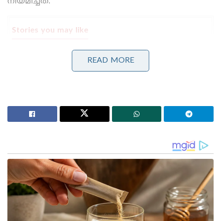
നിയമിച്ചത്.
Stories you may like
മാർവൽ വരെ കോപ്പിയടിച്ച പ്രകൃതിയുടെ
READ MORE
അത്ഭുതം;സ്റ്റീലിനേക്കാൾ 5 ഇരട്ടി ബലമുള്ള
വലകൾ;ചിലന്തി
‘എന്റെ പൊന്നു ചേട്ടാ, കാവി ഈ ബ്രാൻഡിന്റെ
നിറമാണ്; കാവി നിറത്തിനോട് യൂട്യൂബർക്ക്
അസഹിഷ്ണുത;വാ അടപ്പിച്ച് പ്രിയ വാര്യർ
സുഭാഷ് വാസു അധ്യക്ഷനായ മാവേലിക്കര
യൂണിയന്‍ വെള്ളാപ്പള്ളി നടേശന്‍ പിരിച്ചു വിടുകയും
ചെയ്തിരുന്നു. സുഭാഷ് വാസു അധ്യക്ഷനായ
മാവേലിക്കര യൂണിയന്‍ വെള്ളാപ്പള്ളി നടേശന്‍
പിരിച്ചു വിടുകയും ചെയ്തിരുന്നു. ഇതിനു പിന്നാലെ
രേഖകള്‍ മോഷ്ടിച്ചെന്നാരോപിച്ച് സുഭാഷ്
വാസുവിനെതിരെ താലൂക്ക് യൂണിയന്‍