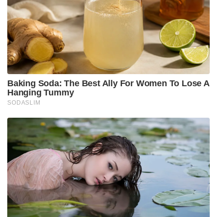
അഡ്മിനിസ്‌ട്രേറ്റര്‍ പൊലീസിനെ സമീപിച്ചിരുന്നു.
ഇതിനു പിന്നാലെ രേഖകള്‍ മോഷ്ടിച്ചെന്നാരോപിച്ച്
സുഭാഷ് വാസുവിനെതിരെ താലൂക്ക് യൂണിയന്‍
അഡ്മിനിസ്‌ട്രേറ്റര്‍ പൊലീസിനെ
സമീപിച്ചിരുന്നു.ഒന്നാം മോദി സര്‍ക്കാരിന്റെ കാലത്ത്
ബിഡിജെഎസിന് ലഭിച്ച മൂന്ന് സ്ഥാനങ്ങളില്‍
പ്രധാനപ്പെട്ടതായിരുന്നു സ്‌പൈസസ് ബോര്‍ഡ്
ചെയര്‍മാന്‍ പദവി.