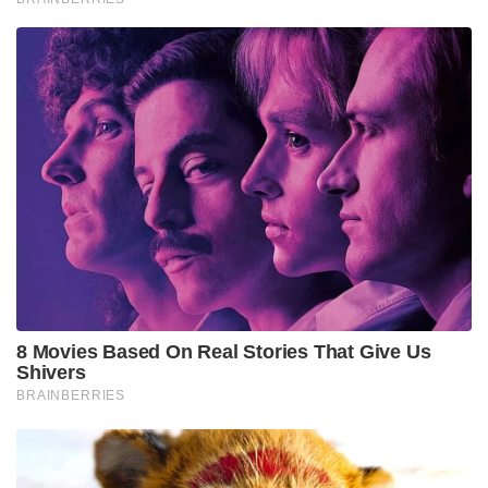
ക്ലൈബ്യവും ബാധിച്ചു തളർന്നുപോയ പാർത്ഥന്റെ
ജ്വരമകറ്റാനെത്തിയ ഭഗവാൻ ശ്രീകൃഷ്ണനോ?
ലോകത്തിന്റെ അനിശ്ചിതത്വത്തിൽ
മോഹവിവശനായി വൈരാഗ്യമേറി
എല്ലാമുപേക്ഷിയ്ക്കാൻ പോയ ശ്രീരാമന്
സത്യജ്ഞാനമോതിയ വസിഷ്ഠനോ? രാജർഷി
ജനകനു മുന്നിൽ തന്റെ എട്ടുവളവുകളുള്ള
ശരീരവുമായെത്തി കുതിരക്കുളമ്പ് കടക്കും മുൻപ്
പരമസത്യം കാട്ടിക്കൊടുത്ത അഷ്ടാവക്രനോ?
നരേന്ദ്രനെപ്പറ്റി ഠാക്കൂർ ശ്രീരാമകൃഷ്ണഭഗവാൻ
പറയുമായിരുന്നു. “അവൻ നിത്യസിദ്ധന്മാരുടെ
കൂട്ടത്തിലാണ്. അൽപ്പം പ്രായമാകുമ്പോൾ
ഭഗവാന്റെയടുക്കലേക്ക് പോകും. ആളുകളെ
പഠിപ്പിക്കാനാണ് അവൻ വന്നിരിയ്ക്കുന്നത്!…
ഹോമപ്പക്ഷിയുടെ കഥ വേദങ്ങളിലുണ്ട്.
ആകാശത്തിൽ വളരെ ഉയരത്തിലാണത് പാർക്കുന്നത്.
അവിടെ ആകാശത്തിലത് മുട്ടയിടുന്നു. മുട്ട താഴേക്ക്
വീഴുന്നു. വളരെ ഉയരത്തിലായതുകൊണ്ട് താഴേക്ക്