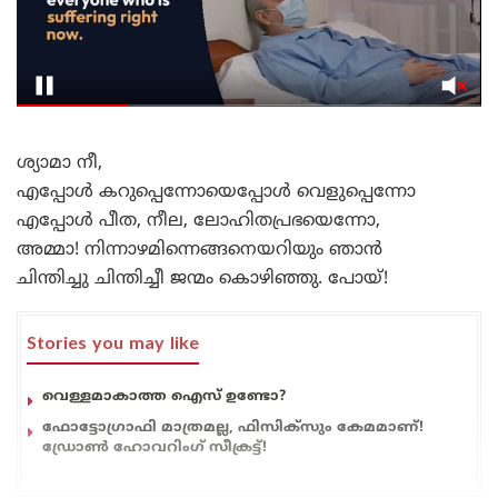
ശ്യാമാ നീ,
എപ്പോൾ കറുപ്പെന്നോയെപ്പോൾ വെളുപ്പെന്നോ
എപ്പോൾ പീത, നീല, ലോഹിതപ്രഭയെന്നോ,
അമ്മാ! നിന്നാഴമിന്നെങ്ങനെയറിയും ഞാൻ
ചിന്തിച്ചു ചിന്തിച്ചീ ജന്മം കൊഴിഞ്ഞു. പോയ്!
Stories you may like
വെള്ളമാകാത്ത ഐസ് ഉണ്ടോ?
ഫോട്ടോഗ്രാഫി മാത്രമല്ല, ഫിസിക്സും കേമമാണ്!
ഡ്രോൺ ഹോവറിംഗ് സീക്രട്ട്!