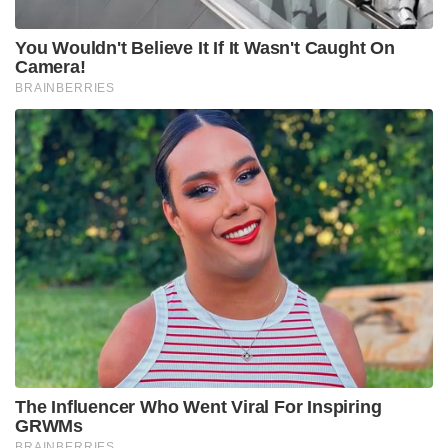
സഹസ്രാബ്ദത്തിലേക്ക് വേണ്ടത് ചെയ്തിട്ടുപോയ ആ
മഹാജീവിതം ബാക്കിവച്ച് ആ ശരീരം ഒരിലകൊഴിയും
പോലെ ബാക്കിയായി. താൻ നാൽപ്പതുകൊല്ലം
തികയ്ക്കില്ല ഈ ശരീരത്തിൽ എന്ന് പ്രവചിച്ചതു
പോലെ തന്നെ സംഭവിച്ചു.
അവസാന ദിവസം പോലും അമ്മയായ ഈ
ഭാരതഭൂമിയുടെ സർവോത്കൃഷ്ടതയ്ക്ക് വേണ്ട
സൂത്രവാക്യം നമുക്ക് തന്നിട്ടുപോയ ആ
മഹാത്മാവിന്റെ, സ്വാമി വിവേകാനന്ദൻ എന്ന
ഹിമാലയത്തോളമുയർന്ന മഹാമേരുവിന്റെ
നൂറ്റിയൻപത്തിയേഴാം ജന്മവാർഷികമാണിന്ന്.
ആരായിരുന്നു വിവേകാനന്ദൻ? അടിമത്തത്തിന്റെ
നടുവളയ്ക്കലുകൾ സഹസ്രാബ്ദങ്ങളോളം
ശീലമാക്കിയ ഈ ജനതയുടെ
ശിരസ്സുയർത്താനെത്തിയ സാക്ഷാൽ പരമേശ്വരനോ?
യുദ്ധഭൂമിയുടെ നടുവിൽ അകർമ്മണ്യതയും