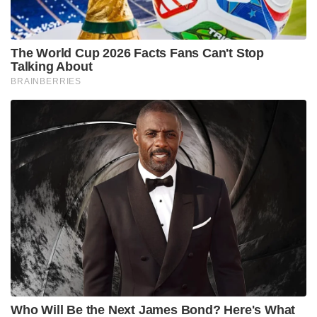
അഞ്ചുകൊല്ലമായിരുന്നു. ജഗത്ദർശനത്തിന്റെ
മേളയിലേക്ക്, ഒരു ചിത്രശലഭമായി പരിണമിച്ച്
പറന്നുയരാനുള്ള, അവസാനം ഒറ്റയ്ക്ക്
പറന്നുപോകാനുള്ള ശക്തിലഭിയ്ക്കാനുള്ള
അഞ്ചുകൊല്ലമായിരുന്നു. ഗുരുവിനോ, തന്റെ
സിദ്ധികൾ പ്രകടിപ്പിക്കാൻ നിത്യസിദ്ധനായ
നാരായണൻ തന്നെ തിരികെയെത്തിയ അറിവും.
‘എന്റെ സിദ്ധികൾ ഞാൻ നിന്നിലൂടെ പ്രകടിപ്പിക്കും’
എന്ന് പലതവണ ഗുരുനാഥൻ പറഞ്ഞിട്ടുണ്ട്.
അടിമത്തത്തിന്റെ കൊടും ചുഴിയിലായിരുന്നു ഭാരതം.
മധ്യേഷ്യയിൽ നിന്നും മംഗോളിയയിൽ നിന്നുമെത്തിയ
ആക്രമണകാരികൾ മുതൽ യൂറോപ്യന്മാരുടേ വരെ
പാദസേവചെയ്ത് ശീലിച്ചുപോയ സമൂഹം. ഒറ്റയ്ക്കും
തെറ്റയ്ക്കും ഭഗവ നെഞ്ചോട് ചേർത്ത്
പുലിനഖങ്ങളുമായി അത്യുഗ്രവീര്യം
സടകുടഞ്ഞെഴുനേറ്റുവെങ്കിലും അതൊരൊറ്റയലയായി