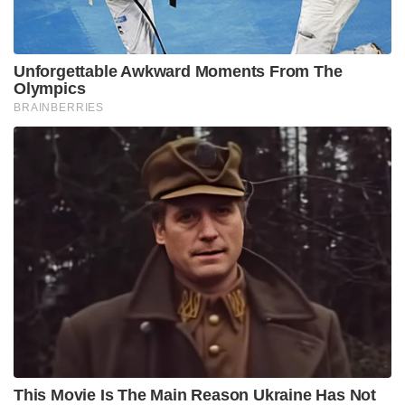
ഞങ്ങള്‍ സാര്‍വലൗകിക സഹിഷ്ണുതയില്‍
വിശ്വസിക്കുക മാത്രമല്ല സര്‍വമതങ്ങളും സത്യമെന്ന്
അംഗീകരിക്കുകയും ചെയ്യുന്നു. ലോകത്തിലുള്ള
സര്‍വമതങ്ങളിലെയും സര്‍വ രാജ്യങ്ങളിലെയും
പീഡിതര്‍ക്കും ശരണാര്‍ത്ഥികള്‍ക്കും
അഭയമരുളിയതാണ് എന്റെ ജനത എന്നതില്‍
ഞാന്‍അഭിമാനിക്കുന്നു റോമന്‍ മര്‍ദ്ദനം മൂലം
യഹൂദരുടെ പുണ്യക്ഷേത്രം തകര്‍ത്തു
തരിപ്പണമാക്കപ്പെട്ട ആ കൊല്ലം തന്നെ ദക്ഷിണ
ഭാരതത്തില്‍ വന്ന് അഭയം പ്രാപിച്ച ആ ഇസ്രയേല്‍
വര്‍ഗത്തിന്റെ അതിപവിത്രാവശിഷ്ടം ഞങ്ങളുടെ
അംഗതലത്തില്‍ സംഭൃതമയിട്ടുണ്ടെന്ന് നിങ്ങളോട്
പറയാന്‍ എനിക്ക് അഭിമാനമുണ്ട്.
മഹിമയുറ്റ സൌരാഷ്ട്ര ജനതയ്ക്ക് അഭയം
നല്‍കിയതും അവരുടെ അവശിഷ്ടത്തെ ഇന്നും
പോറ്റിപ്പോരുന്നതുമായ മതത്തില്‍ ഉള്‍പെട്ടവന്‍