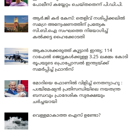
പോലീസ് കയ്യേറ്റം ചെയ്തതെന്ന് പി.ഡി.പി.
എല്ലാ പീഡനങ്ങളുടെയും ഒരേ ലക്ഷ്യത്തിലേക്ക്
പ്രയാണം ചെയ്യുന്ന മനുഷ്യരുടെ ഇടയിലേ എല്ലാ
ആർ.ജി കർ കേസ്: തെളിവ് നശിപ്പിക്കലിൽ
ദുര്‍മാത്സര്യങ്ങളുടെയും മരണമണിയായിരിക്കട്ടേ
സമഗ്ര അന്വേഷണത്തിന് പ്രത്യേക
എന്ന് ഞാന്‍ അകമഴിഞ്ഞ് ആശിക്കുന്നു.“
സി.ബി.ഐ സംഘത്തെ നിയോഗിച്ച്
കൽക്കട്ട ഹൈക്കോടതി
ഹിന്ദുത്വത്തിന്റെ അടിസ്ഥാനദർശനമായി
ചിക്കാഗോയിലെ ലോകമതപാർലമെന്റിൽ
ആകാശക്കരുത്ത് കൂട്ടാൻ ഇന്ത്യ; 114
മുഴങ്ങിക്കേട്ട ഈ വാക്കുകളിൽ നിന്ന് തുടങ്ങുന്നു
റാഫേൽ ജെറ്റുകൾക്കുള്ള 3.25 ലക്ഷം കോടി
രൂപയുടെ പ്രൊപ്പോസൽ ഇന്ത്യയ്ക്ക്
ആധുനികഭാരതം. ഇന്നത്തക്കാലത്ത് ആ വാക്കുകൾ
സമർപ്പിച്ച് ഫ്രാൻസ്
തികച്ചും പ്രസക്തവുമാകുന്നു.
മോദിയെ ഫോണിൽ വിളിച്ച് നെതന്യാഹു :
ശരീരമുപേക്ഷിയ്ക്കുന്നതിനു തൊട്ടുമുൻപ്
പശ്ചിമേഷ്യൻ പ്രതിസന്ധിയിലെ നയതന്ത്ര
നമുക്കായിത്തന്ന വിവേകവാണി ഒന്നുകൂടിയോർക്കാം.
ബന്ധവും പ്രാദേശിക സുരക്ഷയും
ചർച്ചയായി
“ഭാരതം അമരമാണ്…സത്യജ്ഞാനത്തിനു വേണ്ടി
നിരന്തര ശ്രമം നടത്തുകയാണെങ്കിൽ ഭാരതം
വെള്ളമാകാത്ത ഐസ് ഉണ്ടോ?
അമരമാണ്. രാഷ്ട്രീയ സാമൂഹ്യ സംഘർഷങ്ങളിൽ
പെട്ടുപോവുകയാണെങ്കിലോ, അവൾ