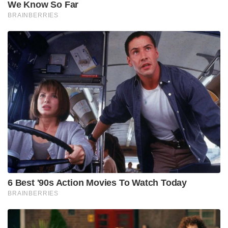
ഒരുമിച്ച് കത്തിപ്പിടിക്കാത്ത മണ്ണായിരുന്നിത്. ഇതിനെ
വിളക്കിച്ചേർക്കാൻ വേണ്ടിയിരുന്നത് ഈ മണ്ണിന്റെ
സഹസ്രാബ്ദങ്ങളുടെ തപോബലമായിരുന്നു.
രാമകൃഷ്ണദേവൻ പോയതിനുശേഷം
പരിവ്രാജകനായി ഹിമാലയസാനുക്കളിൽ മുതൽ
കന്യാകുമാരി വരെ നടന്നുനീങ്ങി.ഭാരതത്തിന്റെ
അടിമത്തത്തിന്റെ കാഴ്ചകളോടൊപ്പം
സഹജീവികളുടെ വേദനയും ജാതീയതയുടേ
നെരിപ്പോടുകളും നേരിട്ടുകണ്ടു വിവിദിഷാനന്ദൻ.
അങ്ങനെയായിരുന്നു നരേന്ദ്രൻ സ്വീകരിച്ചിരുന്ന
ആദ്യത്തെ സന്യാസനാമം.
ആദിശങ്കരൻ നടന്നളന്ന അതേ വഴികൾ… 1892
ഡിസംബർ 24നാണ് കന്യാകുമാരിയിലെത്തിയത്.
നീന്തിച്ചെന്ന് ഈ ഉപഭൂഖണ്ഡത്തിന്റെ അങ്ങേയറ്റത്തെ
പാറയിൽ സമാധിസ്ഥനായി. ഈ നാടിനുവേണ്ടി
എന്തുചെയ്യണം എന്ന് അദ്ദേഹത്തിനു