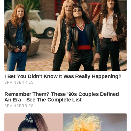
നിശ്ചയമില്ലായിരുന്നു. മൂന്നു ദിവസം അവിടെ
ധ്യാനനിഷ്ഠനായി തപസ്സുചെയ്തു.
പിന്നീട് സ്വാമി രാമകൃഷ്ണാനന്ദയ്ക്ക് എഴുതിയ ഒരു
കത്തിൽ അദ്ദേഹം ഇങ്ങനെയെഴുതി.
“സഹോദരാ, ഇതെല്ലാമോർത്ത്, അജ്ഞാനത്തിലും
ദാരിദ്ര്യത്തിലും പെട്ടുഴറിയ ജനതയെയോർത്ത് ഉറക്കം
വന്നില്ല. കന്യാകുമാരിയിൽ അമ്മ കുമാരിയുടെ
ക്ഷേത്രത്തിരുനുന്ന്, ഭാരതത്തിന്റെ അങ്ങേയറ്റത്തെ
പാറയിലിരുന്ന് ഞാനൊരു കാര്യപദ്ധതിയുണ്ടാക്കി. നാം
അനേകം സന്യാസിമാർ അലഞ്ഞുതിരിഞ്ഞ്
അതീന്ദ്രിയതയും പഠിപ്പിച്ചുനടക്കുന്നു. ഇതെല്ലാം
ഭ്രാന്താണ്! നമ്മുടെ ഗുരുദേവൻ പറയുന്നത് കേട്ടിട്ടില്ലേ?
ഒഴിഞ്ഞ വയറ് ഈശ്വരവിശ്വാസത്തിനു നല്ലതല്ലെന്ന്?
ദരിദ്രര്‍ മൃഗനിര്‍വിശേഷം ജീവിതം നയിക്കുന്നതിന്‍റെ
കാരണം അജ്ഞതയാണ്. അനേകം യുഗങ്ങളായി
നാം അവരുടെ രക്തം ഊറ്റിക്കുടിക്കുകയും അവരെ