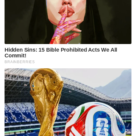
“നിന്റെ അസ്ഥികൾ വരെ ചെയ്യുമത്“ എന്നാണ്
രാമകൃഷ്ണദേവൻ മറുപടി പറഞ്ഞത്.
അതെ..ആ അസ്ഥികൾ വരെ ഇന്ന് ഭാരതഭൂമിയെ,
ലോകത്തെ മുഴുവൻ പഠിപ്പിക്കുന്നു. ഈ മണ്ണ്
വിശ്വഗുരുവായി ഉണർന്നെണീക്കുന്നു.
നരേന്ദ്രനാഥ് ദത്ത. കൊച്ചുനരേൻ. വിശ്വനാഥ്
ദത്തയുടേയും ഭുവനേശ്വരിയുടെയും ആറാമത്തെ
മകൻ, 1881ൽ തന്റെ പതിനെട്ടാമത്തെ വയസ്സിലാണ്
ശ്രീരാമകൃഷ്ണദേവനെ കാണുന്നത്. 1881 മുതൽ
ശ്രീരാമകൃഷ്ണദേവൻ ഭൌതികശരീരം വെടിയുന്ന
1886 വരെയുള്ള അഞ്ചുകൊല്ലം വന്നും പോയും
സംശയിച്ചും ആരാധിച്ചും അവസാനം സർവാത്മനാ
സമർപ്പണം ചെയ്തും ആ യുഗപുരുഷനെ നേരിട്ടറിഞ്ഞ
ആ അഞ്ചുകൊല്ലം ഏറെക്കുറേ യുക്തിവാദിയും
ബ്രഹ്മസമാജക്കാരനും ഒക്കെയായിരുന്ന നരേന്ദ്രനിൽ
നിന്ന് വിവേകാനന്ദനിലേക്കുള്ള പരിണാമത്തിന്റെ