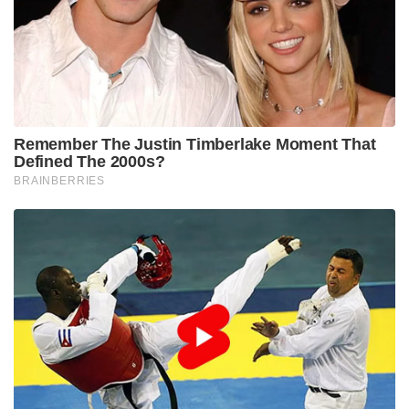
ആനന്ദം കൊണ്ട് നിറയുന്നു.
‘ലോകത്തിന്റെ അതിപ്രാചീന സന്ന്യാസിപരമ്പരയുടെ
പേരില്‍ ഞാന്‍ നിങ്ങള്‍ക്ക് നന്ദി പറയുന്നു. മതങ്ങളുടെ
മാതാവിന്റെ പേരില്‍ ഞാന്‍ നിങ്ങള്‍ക്ക് നന്ദി പറയുന്നു.
സര്‍വവര്‍ഗ വിഭാഗങ്ങളിലും പെട്ട കോടി കോടി
ഹിന്ദുക്കളുടെ പേരിലും ഞാന്‍ നിങ്ങള്‍ക്ക്
നന്ദിപറയുന്നു.
സഹിഷ്ണുത എന്ന ആശയം വിവിധ ദേശങ്ങളിലേക്ക്
വഹിക്കുന്നതിനുള്ള ബഹുമതി വിദൂര ജനതകളില്‍
നിന്ന് വന്ന ഈ ആളുകള്‍ക്ക് തികച്ചും
അവകാശപ്പെടാമെന്നു പൗരസ്ത്യ പ്രതിനിധികളെ
പരാമര്‍ശിച്ചു നിങ്ങളോട് ചിലര്‍ പറഞ്ഞുവല്ലോ. ഈ
വേദിയിലുള്ള അവര്‍ക്കും എന്റെ നന്ദി.
സഹിഷ്ണുതയും സാര്‍വലൗകിക സ്വീകാര്യതയും
ലോകത്തിനുപദേശിച്ച മതത്തിന്റെ അനുയായി
എന്നതില്‍ ഞാന്‍ അഭിമാനിക്കുന്നു.