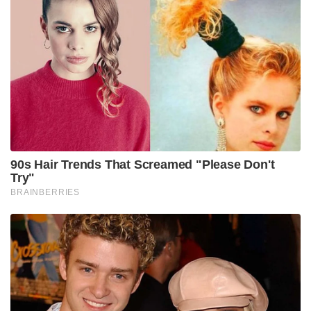
കാല്‍ കൊണ്ട് ചവുട്ടി അരയ്ക്കുകയുമാണ്
ചെയ്യുന്നത്”.
മൂന്നുദിവസത്തെ ധ്യാനശേഷം അകക്കാമ്പിൽ
ഭാരതദർശനം തെളിഞ്ഞുവന്നു. ഈ നാടിനെ
പരമവൈഭവത്തിലേക്കുയർത്താൻ എന്ത്
ചെയ്യണമെന്ന നിശ്ചയദാർഢ്യവുമായി ഭാരതത്തിന്റെ
അടിമത്തത്തിന്റെ അജ്ഞാനതിമിരാന്ധകാരം
ഉറച്ചുപോയ മിഴികളിൽ ജ്ഞാനാഞ്ജനമെഴുതി
വെളിച്ചമേകാൻ പ്രതിജ്ഞ ചെയ്തു.
11 സെപ്റ്റംബർ 1893.
“അമേരിക്കയിലെ എന്റെ പ്രിയ സഹോദരീ
സഹോദരന്മാരെ
നിങ്ങള്‍ ഞങ്ങള്‍ക്ക് നല്‍കിയ ആവേശപൂര്‍വവും
ഹൃദയങ്ഗമവുമായ സ്വാഗതത്തിനു മറുപടി പറയാന്‍
എഴുന്നെല്‍ക്കവേ എന്റെ ഹൃദയം അവാച്യമായ