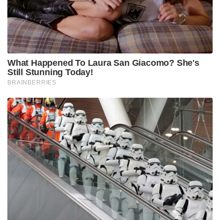
ഗാനമാലപിച്ചത്. ഉച്ചയോടെ ശിഷ്യരെ സംസ്കൃത
വ്യാകരണം പഠിപ്പിച്ചു. സ്വാമി പ്രേമാനന്ദയോട് അധിക
നേരം സംസാരിച്ചിരുന്നു. അതിനിടെ അദ്ദേഹത്തോട്
പറഞ്ഞു.
“ഭാരതം അമരമാണ്…സത്യജ്ഞാനത്തിനു വേണ്ടി
നിരന്തരശ്രമം നടത്തുകയാണെങ്കിൽ ഭാരതം
അമരമാണ്. രാഷ്ട്രീയ സാമൂഹ്യ സംഘർഷങ്ങളിൽ
പെട്ടുപോവുകയാണെങ്കിലോ, അവൾ
മരണമടയുകതന്നെ ചെയ്യും”
അന്ന് ഏഴുമണിയോടെ മുറിയ്ക്കുള്ളിൽ കയറി
വിളിക്കാതെ ആരും മുറി തുറക്കരുതെന്ന് നിർദ്ദേശിച്ച്
ധ്യാനനിഷ്ഠനായി. ഒരു മണിക്കൂർ കഴിഞ്ഞ് ഒരു
ശിഷ്യനെ വിളിച്ച് വീശിത്തരുവാൻ പറഞ്ഞു. കട്ടിലിൽ
കിടന്നു. വീശിക്കൊണ്ടിരിക്കെ ഒരു ചെറിയ വിറയൽ,
ദീർഘശ്വാസമെടുത്തു, മൂക്കിലൊരിറ്റ് ചോരപൊടിഞ്ഞു.
മുപ്പത്തിയൊൻപത് കൊല്ലത്തെ ജീവിതം, ഒരു