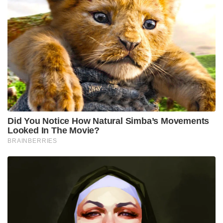
വീണുകൊണ്ടേയിരിയ്ക്കും.
വീണുകൊണ്ടിരിയ്ക്കുമ്പോൾത്തന്നെ അത് വിരിയുന്നു.
അപ്പോൾപ്പിന്നെ കുഞ്ഞു വീഴുന്നു. വീഴുന്നതോടെ
അതിന്റെ കണ്ണു വിടരുന്നു. ചിറകു മുളയ്ക്കുന്നു. കണ്ണു
വിടരുന്നതോടെ താൻ താഴേയ്ക്ക്
വീണുകൊണ്ടിരിയ്ക്കുകയാണെന്നും മണ്ണിൽച്ചെന്ന്
വീണാൽ തവിടുപൊടിയാകുമെന്നും അത് കരുതുന്നു.
ഉടനേ ആ പക്ഷി അമ്മയുടെയടുക്കലേക്ക്
കുതിയ്ക്കും. ഉച്ചത്തിലേക്ക് ഉയരും” ഒരിയ്ക്കൽ
ശ്രീരാമകൃഷ്ണദേവൻ ദേവേന്ദ്രബാബുവിനോടും
ഗിരീശബാബുവിനോടും നരേന്ദ്രനെപ്പറ്റി
പറഞ്ഞു.”അവന്റെ വീടെവിടെയാണെന്ന്
പറഞ്ഞുകൊടുത്താൽ പിന്നെയവൻ ഇവിടെ
താമസിയ്ക്കുകയില്ല” ഒരിക്കൽ ഗുരുദേവൻ ഒരു
കടലാസ്സിൽ ‘നരേന്ദ്രൻ ആൾക്കാരെ പഠിപ്പിക്കും’
എന്നെഴുതി ശിഷ്യന്മാരെ കാണിച്ചു. “അതൊന്നും
എനിയ്ക്ക് കഴിയില്ല“ എന്ന് നരേന്ദ്രൻ ഉടനേ പറഞ്ഞു.