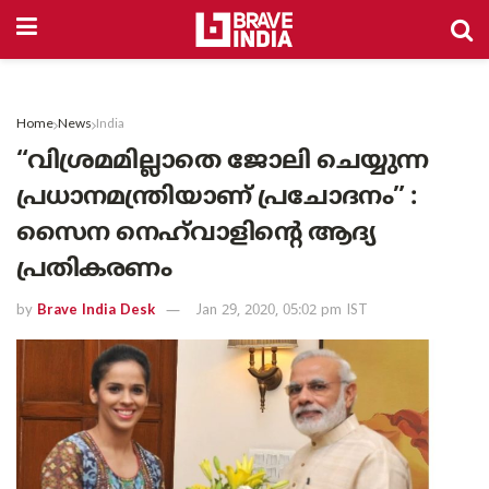
Home
News
India
“വിശ്രമമില്ലാതെ ജോലി ചെയ്യുന്ന
പ്രധാനമന്ത്രിയാണ് പ്രചോദനം” :
സൈന നെഹ്‌വാളിന്റെ ആദ്യ
പ്രതികരണം
by
Brave India Desk
Jan 29, 2020, 05:02 pm IST