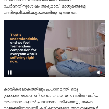
നെഹ്‌വാൾ പറഞ്ഞു.ബി.ജെ.പിയിൽ
ചേർന്നതിനുശേഷം ആദ്യമായി മാധ്യമങ്ങളെ
അഭിമുഖീകരിക്കുകയായിരുന്നു അവർ.
കായികലോകത്തിലും പ്രധാനമന്ത്രി ഒരു
പ്രചോദനമാണെന്ന് പറഞ്ഞ സൈന, വലിയ വലിയ
അക്കാദമികളിൽ പ്രവേശനം ലഭിക്കാനും, ശേഷം
രാജ്യത്തിനുവേണ്ടി കളിക്കാനുമുള്ള അവസരങ്ങൾ