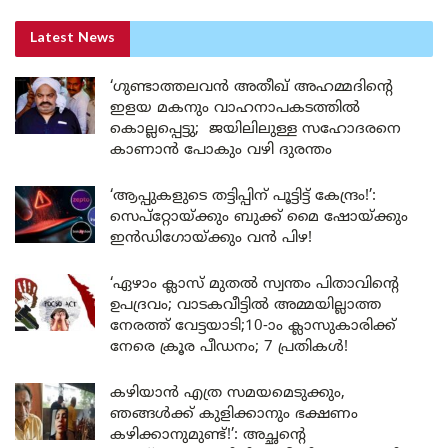
Latest News
‘ഗുണ്ടാത്തലവൻ അതീഖ് അഹമ്മദിന്റെ
ഇളയ മകനും വാഹനാപകടത്തിൽ
കൊല്ലപ്പെട്ടു; ജയിലിലുള്ള സഹോദരനെ
കാണാൻ പോകും വഴി ദുരന്തം
‘ആപ്പുകളുടെ തട്ടിപ്പിന് പൂട്ടിട്ട് കേന്ദ്രം!’:
സെപ്റ്റോയ്ക്കും ബുക്ക് മൈ ഷോയ്ക്കും
ഇൻഡിഗോയ്ക്കും വൻ പിഴ!
‘ഏഴാം ക്ലാസ് മുതൽ സ്വന്തം പിതാവിന്റെ
ഉപദ്രവം; വാടകവീട്ടിൽ അമ്മയില്ലാത്ത
നേരത്ത് വേട്ടയാടി;10-ാം ക്ലാസുകാരിക്ക്
നേരെ ക്രൂര പീഡനം; 7 പ്രതികൾ!
കഴിയാൻ എത്ര സമയമെടുക്കും,
ഞങ്ങൾക്ക് കുളിക്കാനും ഭക്ഷണം
കഴിക്കാനുമുണ്ട്!’: അച്ഛന്റെ