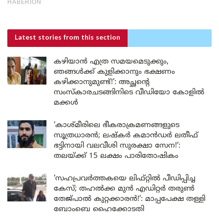
Latest stories
from this section
കഴിയാൻ എത്ര സമയമെടുക്കും,
ഞങ്ങൾക്ക് കുളിക്കാനും ഭക്ഷണം
കഴിക്കാനുമുണ്ട്!’: അച്ഛന്റെ
സംസ്കാരചടങ്ങിനിടെ വീഡിയോ കോളിൽ
മക്കൾ
‘കാശ്മീരിലെ ഭീകരാക്രമണങ്ങളുടെ
സൂത്രധാരൻ; ലഷ്കർ കമാൻഡർ ലതീഫ്
ഭട്ടിനായി വലവീശി സുരക്ഷാ സേന!’:
തലയ്ക്ക് 15 ലക്ഷം പാരിതോഷികം
‘സഹപ്രവർത്തകയെ ലിഫ്റ്റിൽ പീഡിപ്പിച്ച
കേസ്; തഹൽക്ക മുൻ എഡിറ്റർ തരുൺ
തേജ്പാൽ കുറ്റക്കാരൻ!’: മാപ്പപേക്ഷ തള്ളി
ബോംബെ ഹൈക്കോടതി