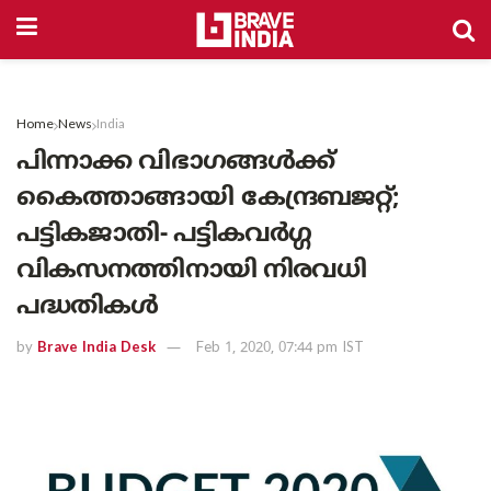
Home
News
India
പിന്നാക്ക വിഭാഗങ്ങൾക്ക്
കൈത്താങ്ങായി കേന്ദ്രബജറ്റ്;
പട്ടികജാതി- പട്ടികവർഗ്ഗ
വികസനത്തിനായി നിരവധി
പദ്ധതികൾ
by
Brave India Desk
Feb 1, 2020, 07:44 pm IST