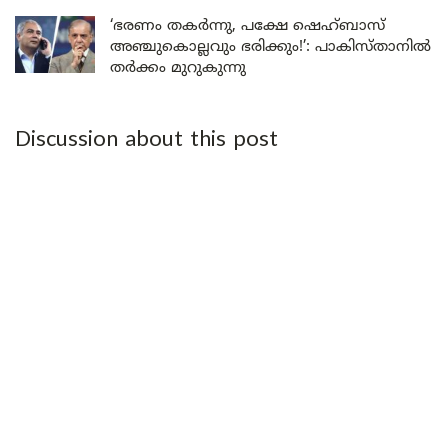
‘ഭരണം തകർന്നു, പക്ഷേ ഷെഹ്ബാസ്
അഞ്ചുകൊല്ലവും ഭരിക്കും!’: പാകിസ്താനിൽ
തർക്കം മുറുകുന്നു
Discussion about this post