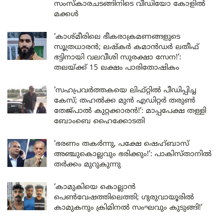
സംസ്കാരചടങ്ങിനിടെ വീഡിയോ കോളിൽ
മക്കൾ
‘കാശ്മീരിലെ ഭീകരാക്രമണങ്ങളുടെ
സൂത്രധാരൻ; ലഷ്കർ കമാൻഡർ ലതീഫ്
ഭട്ടിനായി വലവീശി സുരക്ഷാ സേന!’:
തലയ്ക്ക് 15 ലക്ഷം പാരിതോഷികം
‘സഹപ്രവർത്തകയെ ലിഫ്റ്റിൽ പീഡിപ്പിച്ച
കേസ്; തഹൽക്ക മുൻ എഡിറ്റർ തരുൺ
തേജ്പാൽ കുറ്റക്കാരൻ!’: മാപ്പപേക്ഷ തള്ളി
ബോംബെ ഹൈക്കോടതി
‘ഭരണം തകർന്നു, പക്ഷേ ഷെഹ്ബാസ്
അഞ്ചുകൊല്ലവും ഭരിക്കും!’: പാകിസ്താനിൽ
തർക്കം മുറുകുന്നു
‘കാമുകിയെ കൊല്ലാൻ
പെൺവേഷത്തിലെത്തി; ഗുരുവായൂരിൽ
കാമുകനും ക്രിമിനൽ സംഘവും കുടുങ്ങി!’