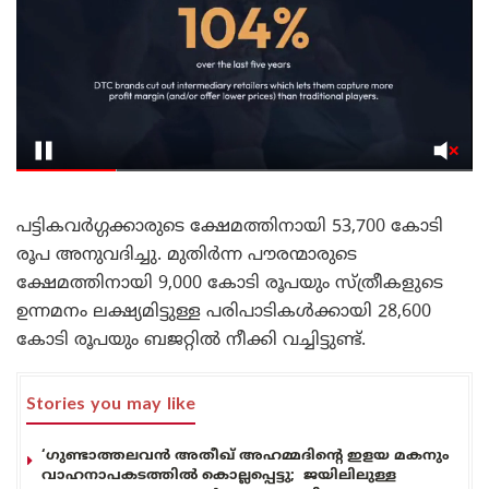
പട്ടികവർഗ്ഗക്കാരുടെ ക്ഷേമത്തിനായി 53,700 കോടി
രൂപ അനുവദിച്ചു. മുതിർന്ന പൗരന്മാരുടെ
ക്ഷേമത്തിനായി 9,000 കോടി രൂപയും സ്ത്രീകളുടെ
ഉന്നമനം ലക്ഷ്യമിട്ടുള്ള പരിപാടികൾക്കായി 28,600
കോടി രൂപയും ബജറ്റിൽ നീക്കി വച്ചിട്ടുണ്ട്.
Stories you may like
‘ഗുണ്ടാത്തലവൻ അതീഖ് അഹമ്മദിന്റെ ഇളയ മകനും
വാഹനാപകടത്തിൽ കൊല്ലപ്പെട്ടു; ജയിലിലുള്ള