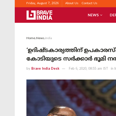
Friday, August 7, 2026
About Us
Contact Us
NEWS
DE
Home
News
India
‘ഉദിഷ്ടകാര്യത്തിന് ഉപകാരസ്മരണ
കോടിയുടെ സര്‍ക്കാര്‍ ഭൂമി ന
by
Brave India Desk
Feb 6, 2020, 08:55 am IST
in