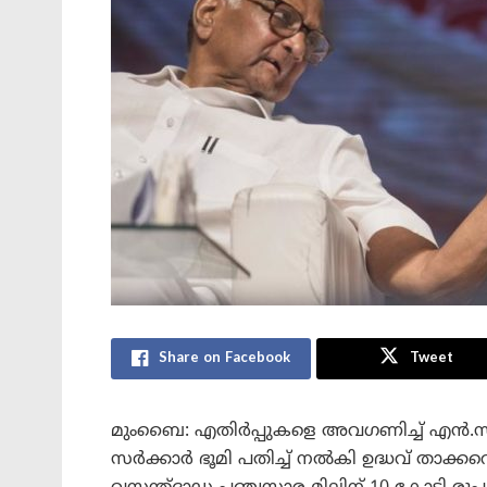
Share on Facebook
Tweet
മുംബൈ: എതിര്‍പ്പുകളെ അവഗണിച്ച് എന്‍.സി.പ
സര്‍ക്കാര്‍ ഭൂമി പതിച്ച് നല്‍കി ഉദ്ധവ് താക്ക