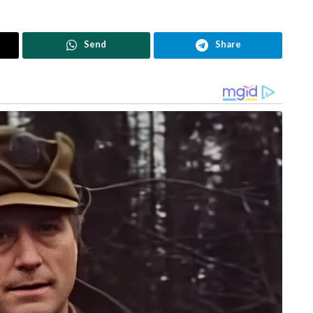
Send
Share