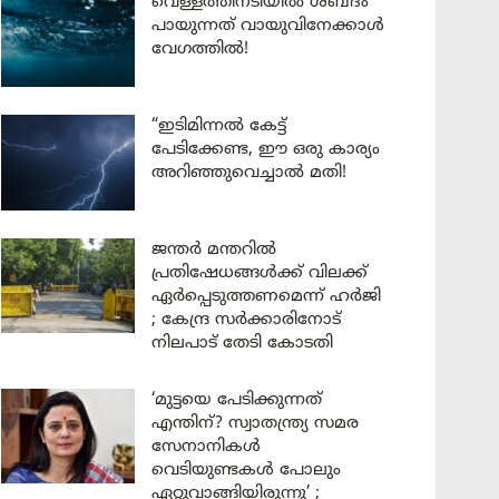
വെള്ളത്തിനടിയിൽ ശബ്ദം
പായുന്നത് വായുവിനേക്കാൾ
വേഗത്തിൽ!
“ഇടിമിന്നൽ കേട്ട്
പേടിക്കേണ്ട, ഈ ഒരു കാര്യം
അറിഞ്ഞുവെച്ചാൽ മതി!
ജന്തർ മന്തറിൽ
പ്രതിഷേധങ്ങൾക്ക് വിലക്ക്
ഏർപ്പെടുത്തണമെന്ന് ഹർജി
; കേന്ദ്ര സർക്കാരിനോട്
നിലപാട് തേടി കോടതി
‘മുട്ടയെ പേടിക്കുന്നത്
എന്തിന്? സ്വാതന്ത്ര്യ സമര
സേനാനികൾ
വെടിയുണ്ടകൾ പോലും
ഏറ്റുവാങ്ങിയിരുന്നു’ ;