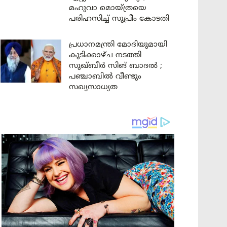
മഹുവാ മൊയ്ത്രയെ
പരിഹസിച്ച് സുപ്രീം കോടതി
പ്രധാനമന്ത്രി മോദിയുമായി
കൂടിക്കാഴ്ച നടത്തി
സുഖ്ബീർ സിങ് ബാദൽ ;
പഞ്ചാബിൽ വീണ്ടും
സഖ്യസാധ്യത