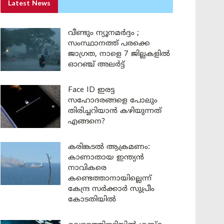
Latest News
വീണ്ടും ന്യൂനമർദ്ദം ;
സംസ്ഥാനത്ത് പരക്കെ
ജാഗ്രത, നാളെ 7 ജില്ലകളിൽ
ഓറഞ്ച് അലർട്ട്
Face ID ഇരട്ട
സഹോദരങ്ങളെ പോലും
തിരിച്ചറിയാൻ കഴിയുന്നത്
എങ്ങനെ?
കരിങ്കടൽ ആക്രമണം:
കാണാതായ ഇന്ത്യൻ
നാവികരെ
കണ്ടെത്താനായില്ലെന്ന്
കേന്ദ്ര സർക്കാർ സുപ്രീം
കോടതിയിൽ