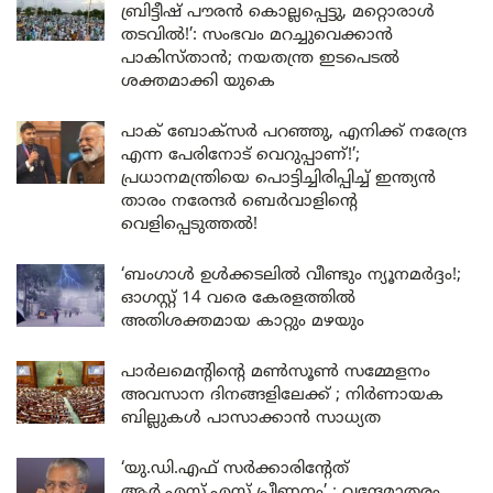
ബ്രിട്ടീഷ് പൗരൻ കൊല്ലപ്പെട്ടു, മറ്റൊരാൾ
തടവിൽ!’: സംഭവം മറച്ചുവെക്കാൻ
പാകിസ്താൻ; നയതന്ത്ര ഇടപെടൽ
ശക്തമാക്കി യുകെ
പാക് ബോക്സർ പറഞ്ഞു, എനിക്ക് നരേന്ദ്ര
എന്ന പേരിനോട് വെറുപ്പാണ്!’;
പ്രധാനമന്ത്രിയെ പൊട്ടിച്ചിരിപ്പിച്ച് ഇന്ത്യൻ
താരം നരേന്ദർ ബെർവാളിന്റെ
വെളിപ്പെടുത്തൽ!
‘ബംഗാൾ ഉൾക്കടലിൽ വീണ്ടും ന്യൂനമർദ്ദം!;
ഓഗസ്റ്റ് 14 വരെ കേരളത്തിൽ
അതിശക്തമായ കാറ്റും മഴയും
പാർലമെന്റിന്റെ മൺസൂൺ സമ്മേളനം
അവസാന ദിനങ്ങളിലേക്ക് ; നിർണായക
ബില്ലുകൾ പാസാക്കാൻ സാധ്യത
‘യു.ഡി.എഫ് സർക്കാരിന്റേത്
ആർ.എസ്.എസ് പ്രീണനം’ ; വന്ദേമാതരം