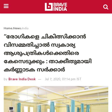
Home
News
India
“രോഗികളെ ചികിത്സിക്കാൻ
വിസമ്മതിച്ചാൽ സ്വകാര്യ
ആശുപത്രികൾക്കെതിരെ
കേസെടുക്കും : താക്കീതുമായി
കർണ്ണാടക സർക്കാർ
by
Brave India Desk
Jul 7, 2020, 07:14 pm IST