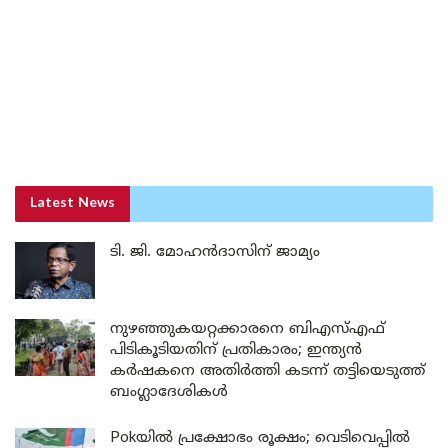
Latest News
ടി. ജി. മോഹൻദാസിന് ജാമ്യം
നുഴഞ്ഞുകയറ്റക്കാരനെ ബിഎസ്എഫ്
പിടികൂടിയതിന് പ്രതികാരം; ഇന്ത്യൻ
കർഷകനെ അതിർത്തി കടന്ന് തട്ടിയെടുത്ത്
ബംഗ്ലാദേശികൾ
Pokയിൽ പ്രക്ഷോഭം രൂക്ഷം; വെടിവെപ്പിൽ