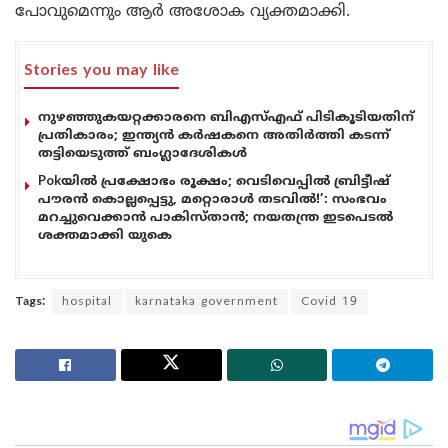
പോവുമെന്നും ആർ അശോക വ്യക്തമാക്കി.
Stories you may like
നുഴഞ്ഞുകയറ്റക്കാരനെ ബിഎസ്എഫ് പിടികൂടിയതിന്
പ്രതികാരം; ഇന്ത്യൻ കർഷകനെ അതിർത്തി കടന്ന്
തട്ടിയെടുത്ത് ബംഗ്ലാദേശികൾ
Pokയിൽ പ്രക്ഷോഭം രൂക്ഷം; വെടിവെപ്പിൽ ബ്രിട്ടീഷ്
പൗരൻ കൊല്ലപ്പെട്ടു, മറ്റൊരാൾ തടവിൽ!’: സംഭവം
മറച്ചുവെക്കാൻ പാകിസ്താൻ; നയതന്ത്ര ഇടപെടൽ
ശക്തമാക്കി യുകെ
Tags:
hospital
karnataka government
Covid 19