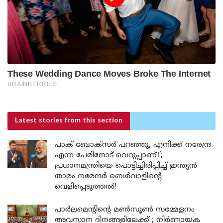
Latest stories
from this section
പാക് ബോക്സർ പറഞ്ഞു, എനിക്ക് നരേന്ദ്ര
എന്ന പേരിനോട് വെറുപ്പാണ്!’;
പ്രധാനമന്ത്രിയെ പൊട്ടിച്ചിരിപ്പിച്ച് ഇന്ത്യൻ
താരം നരേന്ദർ ബെർവാളിന്റെ
വെളിപ്പെടുത്തൽ!
പാർലമെന്റിന്റെ മൺസൂൺ സമ്മേളനം
അവസാന ദിനങ്ങളിലേക്ക് ; നിർണായക