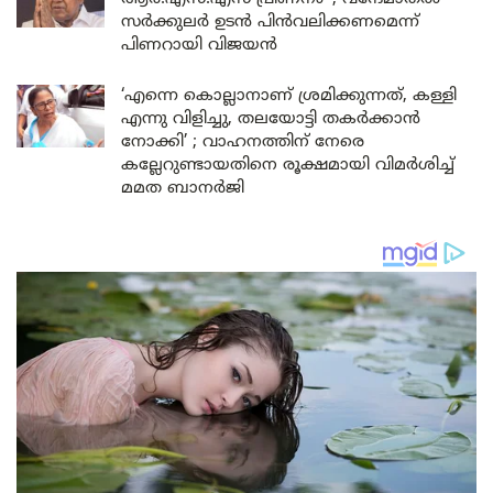
സർക്കുലർ ഉടൻ പിൻവലിക്കണമെന്ന്
പിണറായി വിജയൻ
‘എന്നെ കൊല്ലാനാണ് ശ്രമിക്കുന്നത്, കള്ളി
എന്നു വിളിച്ചു, തലയോട്ടി തകർക്കാൻ
നോക്കി’ ; വാഹനത്തിന് നേരെ
കല്ലേറുണ്ടായതിനെ രൂക്ഷമായി വിമർശിച്ച്
മമത ബാനർജി