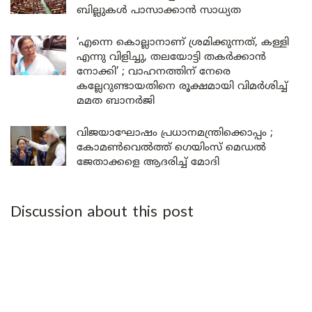
ബില്ലുകൾ പാസാക്കാൻ സാധ്യത
‘എന്നെ കൊല്ലാനാണ് ശ്രമിക്കുന്നത്, കള്ളി
എന്നു വിളിച്ചു, തലയോട്ടി തകർക്കാൻ
നോക്കി’ ; വാഹനത്തിന് നേരെ
കല്ലേറുണ്ടായതിനെ രൂക്ഷമായി വിമർശിച്ച്
മമത ബാനർജി
വിജയാഘോഷം പ്രധാനമന്ത്രിക്കൊപ്പം ;
കോമൺവെൽത്ത് ഗെയിംസ് മെഡൽ
ജേതാക്കളെ ആദരിച്ച് മോദി
Discussion about this post