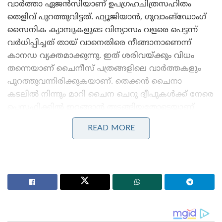
വാര്‍ത്താ ഏജന്‍സിയാണ് ഉപഗ്രഹചിത്രസഹിതം
തെളിവ് പുറത്തുവിട്ടത്. ഫ്യൂജിയാന്‍, ഗുവാംങ്‌ഡോംഗ്
സൈനിക ക്യാമ്പുകളുടെ വിന്യാസം വളരെ പെട്ടന്ന്
വര്‍ധിപ്പിച്ചത് തായ് വാനെതിരെ നീങ്ങാനാണെന്ന്
കാനഡ വ്യക്തമാക്കുന്നു. ഇത് ശരിവയ്ക്കും വിധം
തന്നെയാണ് ചൈനീസ് പത്രങ്ങളിലെ വാര്‍ത്തകളും
പുറത്തുവന്നിരിക്കുകയാണ്. തെക്കന്‍ ചൈനാ
കടലില്‍ നിന്നും മാറി ചൈന ചെറു ദ്വീപുകള്‍ക്ക് നേരെ
പെസഫിക്കില്‍ ഇറങ്ങാന്‍ തുടങ്ങിയതോടെയാണ്
അമേരിക്ക ജപ്പാനെ കൂട്ടുപിടിച്ച്‌ വന്‍ സന്നാഹം
READ MORE
കടലില്‍ ഒരുക്കിയത്.
Stories you may like
അന്ന് ഫ്രാൻസ് സാങ്കേതികവിദ്യ നിഷേധിച്ചു, ഇന്ന്
ലോകത്തെ വിറപ്പിക്കുന്ന ‘വിരൂപാക്ഷ’ റഡാറുമായി
ഡിആർഡിഒ;നെഞ്ചിടിപ്പ് കൂട്ടുന്ന തദ്ദേശീയ വിപ്ലവം
ആത്മ നിർഭർ സമുദ്ര പ്രതാപ് ; കോസ്റ്റ് ഗാർഡ്