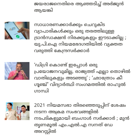
ജയരാജനെതിരെ ആഞ്ഞടിച്ച് അർജുൻ
ആയങ്കി
സാധാരണക്കാർക്കും ചെറുകിട
വ്യാപാരികൾക്കും ഒരു തരത്തിലുള്ള
ട്രാൻസാക്ഷൻ നിരക്കുകളും ഈടാക്കില്ല ;
യു.പി.ഐ നിയമഭേദഗതിയിൽ വ്യക്തത
വരുത്തി കേന്ദ്രസർക്കാർ
‘ഡിഗ്രി കൊണ്ട് ഇപ്പോൾ ഒരു
പ്രയോജനവുമില്ല, രാജ്യത്ത് എല്ലാ തൊഴിൽ
വാതിലുകളും അടഞ്ഞു’ ; ‘ഛാത്രോം കീ
ഗൂഞ്ച്’ വിദ്യാർത്ഥി സംഗമത്തിൽ രാഹുൽ
ഗാന്ധി
2021 നിയമസഭാ തിരഞ്ഞെടുപ്പിന് ശേഷം
നടന്ന അക്രമ സംഭവങ്ങളിൽ
നടപടികളുമായി ബംഗാൾ സർക്കാർ ; മുൻ
തൃണമൂൽ എം.എൽ.എ സനത് ഡേ
അറസ്റ്റിൽ