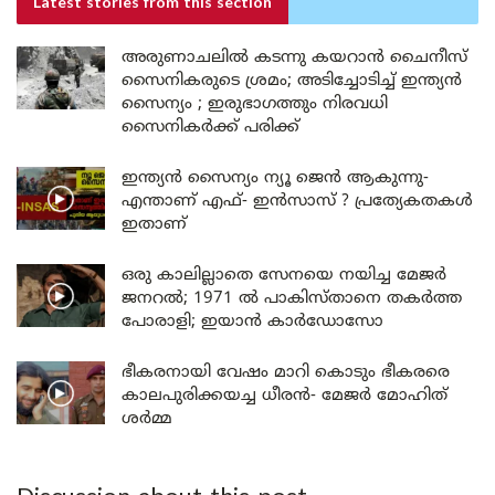
Latest stories
from this section
അരുണാചലിൽ കടന്നു കയറാൻ ചൈനീസ്
സൈനികരുടെ ശ്രമം; അടിച്ചോടിച്ച് ഇന്ത്യൻ
സൈന്യം ; ഇരുഭാഗത്തും നിരവധി
സൈനികർക്ക് പരിക്ക്
ഇന്ത്യൻ സൈന്യം ന്യൂ ജെൻ ആകുന്നു-
എന്താണ് എഫ്- ഇൻസാസ് ? പ്രത്യേകതകൾ
ഇതാണ്
ഒരു കാലില്ലാതെ സേനയെ നയിച്ച മേജർ
ജനറൽ; 1971 ൽ പാകിസ്താനെ തകർത്ത
പോരാളി; ഇയാൻ കാർഡോസോ
ഭീകരനായി വേഷം മാറി കൊടും ഭീകരരെ
കാലപുരിക്കയച്ച ധീരൻ- മേജർ മോഹിത്
ശർമ്മ