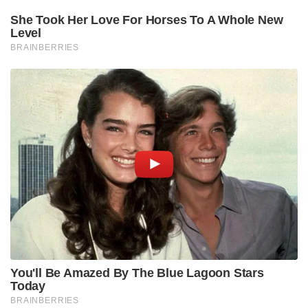
തദ്ദേശീയമായി നിർമിച്ച മലിനീകരണ നിയന്ത്രണ
കപ്പൽ കമ്മീഷൻ ചെയ്ത് പ്രതിരോധ മന്ത്രി
read also:
‘അതിര്‍ത്തിയില്‍ നിന്ന് പിന്‍മാറാന്‍ തയ്യാർ
എന്നാൽ…’ ഉപാധികള്‍ മുന്നോട്ടു വച്ച്‌ ചൈനീസ്
സൈന്യം, നിഷ്കരുണം തള്ളി ഇന്ത്യ
ചൈനയോടുള്ള എതിര്‍പ്പ് മുതലാക്കി വിയറ്റ്‌നാമിലെ
ഗീഗോ ഗാര്‍ഷ്യ ദ്വീപിലെ അമേരിക്കന്‍ താവളവും
കൂടുതല്‍ സജീവമായിക്കഴിഞ്ഞു. കടലിലൂടെ കപ്പല്‍
വ്യൂഹത്താല്‍ വളയാനുളള തന്ത്രം
ചൈനയെടുക്കുമെന്ന് മുന്നേ അമേരിക്ക തായ്‌വാന്
മുന്നറിയിപ്പ് നല്‍കിയിരുന്നു. തായ്‌വാനെതിരെ
ശക്തമായ മിസൈലുകള്‍
തൊടുത്തുകൊണ്ടായിരിക്കും തുടക്കമെന്നാണ്
കരുതുന്നത്. ചൈനയുടെ കമ്യൂണിസ്റ്റ് ഭരണകൂടത്തെ
ഒരുതരത്തിലും അംഗീകരിക്കാത്ത തായ്‌വാന്‍
കൊറോണകാലത്ത് എടുത്ത ശക്തമായ