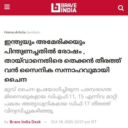
Home
Article
Sainikam
ഇന്ത്യയും അമേരിക്കയും
പിന്തുണച്ചതിൽ രോഷം ,
തായ്‌വാനെതിരെ തെക്കന്‍ തീരത്ത്
വന്‍ സൈനിക സന്നാഹവുമായി
ചൈന
മുമ്പ് ചൈന ഉപയോഗിച്ചിരുന്ന പരമ്പരാഗത
മിസൈലുകളായ ഡിഎഫ്-11, 15 എന്നിവ മാറ്റി
പകരം അത്യാധുനികമായ ഡിഫ്-17 തീരത്ത്
വിന്യസിച്ചുകഴിഞ്ഞു.
by
Brave India Desk
Oct 18, 2020, 02:57 pm IST