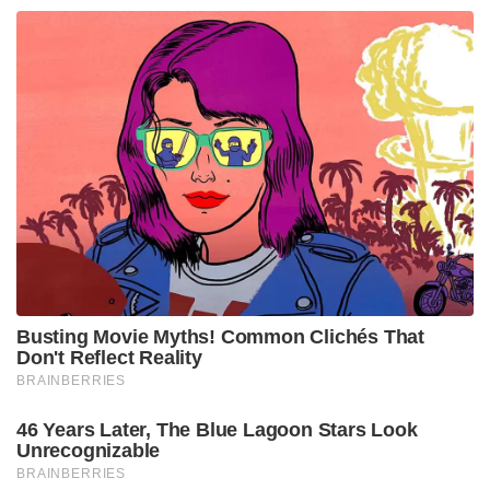
നടപടികളാണ് ചൈനയെ വെട്ടിലാക്കിയത്.
കൊറോണ വ്യാപനം ആദ്യമായി ലോകത്തോട് വിളിച്ചു
പറഞ്ഞത് തായ്‌വാനായിരുന്നു.
തായ്‌വാന്റെ നയങ്ങളൊന്നും തങ്ങള്‍ക്ക്
ബാധകമല്ലെന്നും പരമ്പരാഗതമായി ചൈനയുടെ
ഭാഗമായ ഒരു ദ്വീപ് മാത്രമാണെന്നുമാണ് ബീജിംഗ്
ആവര്‍ത്തിച്ചുകൊണ്ടേയിരിക്കുകയാണ്. ഇതിനിടെ
വാണിജ്യപരമായും പ്രതിരോധപരമായും
സൈനികമായും തായ് വാന്‍ ശക്തിപ്പട്ടതും ചൈനയെ
ഏറെ ചൊടിപ്പിച്ചു.
Tags:
taiwan
China Taiwan
Sainikam