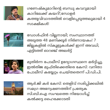
ഗണേഷ്കുമാറിന്റെ ബന്ധു കവറുമായി
കാറിലേക്ക് കയറി’;സോളർ
കത്തുവിവാദത്തിൽ വെളിപ്പെടുത്തലുമായി 4
സാക്ഷികൾ!
ഡോൾഫിൻ വില്ലനായി; സംസ്ഥാനത്ത്
അടുത്ത 48 മണിക്കൂർ നിർണായകം! 7
ജില്ലകളിൽ സ്കൂളുകൾക്ക് ഇന്ന് അവധി,
എട്ടിടത്ത് ഓറഞ്ച് അലർട്ട്
മുതിർന്ന പോലീസ് ഉദ്യോഗസ്ഥനെ മർദ്ദിച്ചു,
ഇൽതിജ മുഫ്തിക്കെതിരെ കേസ്: വനിതാ
പോലീസ് കയ്യേറ്റം ചെയ്തതെന്ന് പി.ഡി.പി.
ആർ.ജി കർ കേസ്: തെളിവ് നശിപ്പിക്കലിൽ
സമഗ്ര അന്വേഷണത്തിന് പ്രത്യേക
സി.ബി.ഐ സംഘത്തെ നിയോഗിച്ച്
കൽക്കട്ട ഹൈക്കോടതി