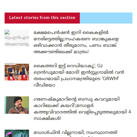
Latest stories
from this section
ക്ഷേമപെൻഷൻ ഇനി കൈകളിൽ
നേരിട്ടെത്തില്ല;സഹകരണ ബാങ്കുകളെ
ഒഴിവാക്കാൻ തീരുമാനം, പണം ബാങ്ക്
അക്കൗണ്ടിലേക്ക് മാത്രം!
കൈത്തറി ഇട്ട് റെഡിയാകൂ’; Gz
ട്രെൻഡുമായി മോദി! ഇൻസ്റ്റഗ്രാമിൽ വൻ
തരംഗമായി പ്രധാനമന്ത്രിയുടെ ‘GRWM’
വീഡിയോ
ഗണേഷ്കുമാറിന്റെ ബന്ധു കവറുമായി
കാറിലേക്ക് കയറി’;സോളർ
കത്തുവിവാദത്തിൽ വെളിപ്പെടുത്തലുമായി 4
സാക്ഷികൾ!
ഡോൾഫിൻ വില്ലനായി; സംസ്ഥാനത്ത്