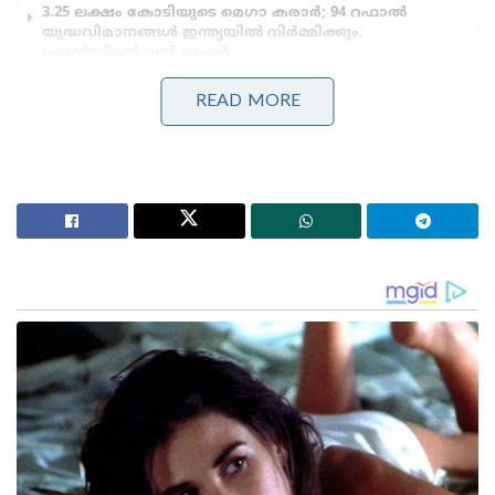
3.25 ലക്ഷം കോടിയുടെ മെഗാ കരാർ; 94 റഫാൽ
യുദ്ധവിമാനങ്ങൾ ഇന്ത്യയിൽ നിർമ്മിക്കും,
ഫ്രാൻസിന്റെ വൻ ഓഫർ
READ MORE
കഴിഞ്ഞ സെപ്റ്റംബ‍ർ മൂന്നിനാണ് കേസിനാസ്പദമായ
സംഭവം നടന്നത്. പിന്നീട് ഒല്ലൂര്‍ പൊലീസ് സ്റ്റേഷനില്‍
ലഭിച്ച പരാതിയെ തുടര്‍ന്ന് കേസ് രജിസ്റ്റര്‍ ചെയ്ത്
അന്വേഷണം ആരംഭിക്കുകയും ചെയ്തു. തുടർന്നുള്ള
അന്വേഷണത്തിലാണ് പ്രതിയെ പിടികൂടിയത്.
ഒല്ലൂര്‍ എ.സി.പി. എസ്.പി. സുധീരന്റെ
നിര്‍ദേശാനുസരണം ഒല്ലൂര്‍ എസ്.എച്ച്.ഒ. ടി.പി.
ഫര്‍ഷാദിന്റെ മേല്‍നോട്ടത്തില്‍ നടത്തിയ അന്വേഷണ
സംഘത്തിൽ പ്രിന്‍സിപ്പല്‍ എസ്.ഐ. ജീസ് മാത്യു,
എസ്.ഐ. ക്ലിന്റ് മാത്യു എന്നിവരും ഉണ്ടായിരിന്നു.