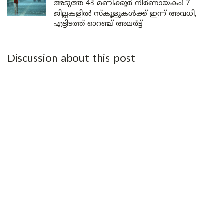
അടുത്ത 48 മണിക്കൂർ നിർണായകം! 7
ജില്ലകളിൽ സ്കൂളുകൾക്ക് ഇന്ന് അവധി,
എട്ടിടത്ത് ഓറഞ്ച് അലർട്ട്
Discussion about this post