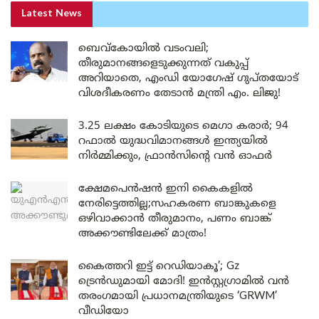
Latest News
ബെവ്കോയിൽ വടംവലി;
തീരുമാനങ്ങളെടുക്കുന്നത് വകുപ്പ്
അറിയാതെ, എംഡി യോഗേഷ് ഗുപ്തയോട്
വിശദീകരണം തേടാൻ മന്ത്രി എം. ലിജു!
3.25 ലക്ഷം കോടിയുടെ മെഗാ കരാർ; 94
റഫാൽ യുദ്ധവിമാനങ്ങൾ ഇന്ത്യയിൽ
നിർമ്മിക്കും, ഫ്രാൻസിന്റെ വൻ ഓഫർ
ക്ഷേമപെൻഷൻ ഇനി കൈകളിൽ
നേരിട്ടെത്തില്ല;സഹകരണ ബാങ്കുകളെ
ഒഴിവാക്കാൻ തീരുമാനം, പണം ബാങ്ക്
അക്കൗണ്ടിലേക്ക് മാത്രം!
കൈത്തറി ഇട്ട് റെഡിയാകൂ’; Gz
ട്രെൻഡുമായി മോദി! ഇൻസ്റ്റഗ്രാമിൽ വൻ
തരംഗമായി പ്രധാനമന്ത്രിയുടെ ‘GRWM’
വീഡിയോ