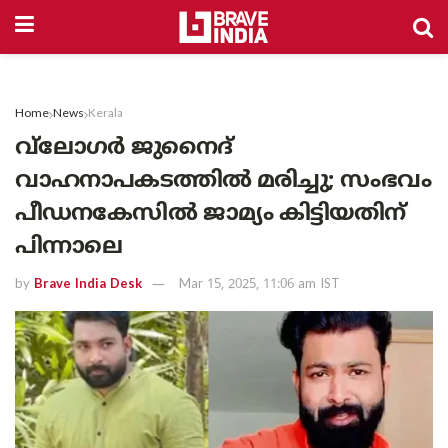
Home
News
Kerala
വ്‌ലോഗർ ജുനൈദ്
വാഹനാപകടത്തിൽ മരിച്ചു; സംഭവം
പീഡനകേസിൽ ജാമ്യം കിട്ടിയതിന്
പിന്നാലെ
by
Brave India Desk
Mar 15, 2025, 11:06 am IST