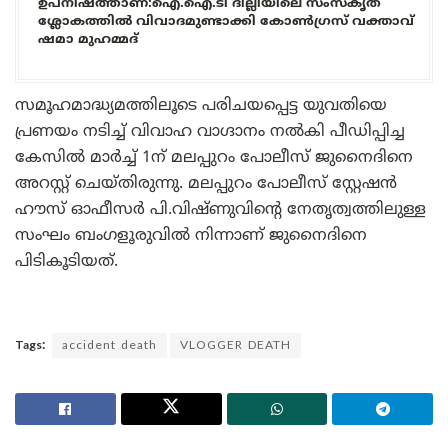
ഉപനിഷത്താണ്:ഐ.ഐ.ടി ദില്ലിയിലെ സംസ്കൃത
ശ്ലോകത്തിൽ വിവാദമുണ്ടാക്കി കോൺഗ്രസ് വക്താവ്
ഷമാ മുഹമ്മദ്
സമൂഹമാദ്ധ്യമത്തിലൂടെ പരിചയപ്പെട്ട യുവതിയെ
പ്രണയം നടിച്ച് വിവാഹ വാഗ്ദാനം നൽകി പീഡിപ്പിച്ച
കേസിൽ മാർച്ച് 1ന് മലപ്പുറം പോലീസ് ജുനൈദിനെ
അറസ്റ്റ് ചെയ്തിരുന്നു. മലപ്പുറം പോലീസ് സ്റ്റേഷൻ
ഹൗസ് ഓഫീസർ പി.വിഷ്ണുവിന്റെ നേതൃത്വത്തിലുള്ള
സംഘം ബംഗളൂരുവിൽ നിന്നാണ് ജുനൈദിനെ
പിടികൂടിയത്.
Tags:
accident death
VLOGGER DEATH