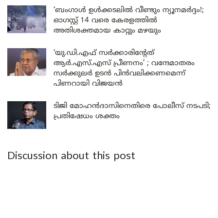
‘ബംഗാൾ ഉൾക്കടലിൽ വീണ്ടും ന്യൂനമർദ്ദം!;
ഓഗസ്റ്റ് 14 വരെ കേരളത്തിൽ
അതിശക്തമായ കാറ്റും മഴയും
‘യു.ഡി.എഫ് സർക്കാരിന്റേത്
ആർ.എസ്.എസ് പ്രീണനം’ ; വന്ദേമാതരം
സർക്കുലർ ഉടൻ പിൻവലിക്കണമെന്ന്
പിണറായി വിജയൻ
ടിജി മോഹൻദാസിനെതിരെ പോലീസ് നടപടി;
പ്രതിഷേധം ശക്തം
Discussion about this post