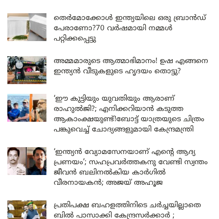
തെർമോക്കോൾ ഇന്ത്യയിലെ ഒരു ബ്രാൻഡ്
പേരാണോ?70 വർഷമായി നമ്മൾ
പറ്റിക്കപ്പെട്ടു
അമ്മമാരുടെ ആത്മാഭിമാനം! ഉഷ എങ്ങനെ
ഇന്ത്യൻ വീടുകളുടെ ഹൃദയം തൊട്ടു?
‘ഈ കുട്ടിയും യുവതിയും ആരാണ്
രാഹുൽജി?; എനിക്കറിയാൻ കടുത്ത
ആകാംക്ഷയുണ്ട്!ബോട്ട് യാത്രയുടെ ചിത്രം
പങ്കുവെച്ച് ചോദ്യങ്ങളുമായി കേന്ദ്രമന്ത്രി
‘ഇന്ത്യൻ വ്യോമസേനയാണ് എന്റെ ആദ്യ
പ്രണയം’; സഹപ്രവർത്തകനു വേണ്ടി സ്വന്തം
ജീവൻ ബലിനൽകിയ കാർഗിൽ
വീരനായകൻ; അജയ് അഹൂജ
പ്രതിപക്ഷ ബഹളത്തിനിടെ ചർച്ചയില്ലാതെ
ബിൽ പാസാക്കി കേന്ദ്രസർക്കാർ ;