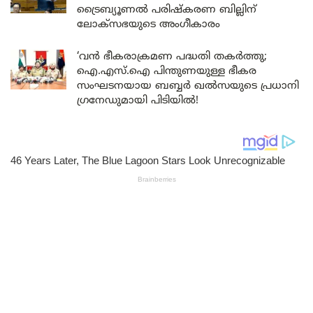
ട്രൈബ്യൂണൽ പരിഷ്കരണ ബില്ലിന്
ലോക്‌സഭയുടെ അംഗീകാരം
‘വൻ ഭീകരാക്രമണ പദ്ധതി തകർത്തു;
ഐ.എസ്.ഐ പിന്തുണയുള്ള ഭീകര
സംഘടനയായ ബബ്ബർ ഖൽസയുടെ പ്രധാനി
ഗ്രനേഡുമായി പിടിയിൽ!