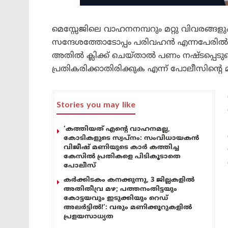
മെസ്സേജിലെ വാഹനനമ്പറും മറ്റു വിവരങ്ങളും
സന്ദേശത്തോടോപ്പം പരിവഹൻ എന്നപേരിൽ വ്യാജ
അതിൽ ക്ലിക്ക് ചെയ്താൽ പണം നഷ്ടപ്പെടുമെ
പ്രതികരിക്കാതിരിക്കുക എന്ന് പോലീസിന്റെ മു
Stories you may like
‘കത്തിയത് എന്റെ വാഹനമല്ല,
കോടികളുടെ സ്വപ്നം: സംവിധായകൻ
വിജീഷ് മണിയുടെ കാർ കത്തിച്ച
കേസിൽ പ്രതികളെ പിടികൂടാതെ
പോലീസ്
കർക്കിടകം കനക്കുന്നു, 3 ജില്ലകളിൽ
അതിതീവ്ര മഴ; പത്തനംതിട്ടയും
കോട്ടയവും ഇടുക്കിയും റെഡ്
അലർട്ടിൽ!’: വരും മണിക്കൂറുകളിൽ
പ്രളയസാധ്യത