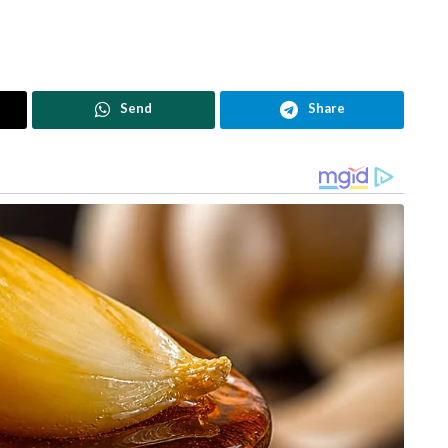
Send
Share