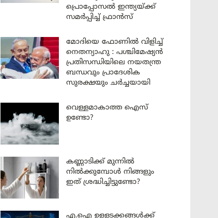
പ്രൊപ്പോസൽ ഇന്ത്യയ്ക്ക്
സമർപ്പിച്ച് ഫ്രാൻസ്
മോദിയെ ഫോണിൽ വിളിച്ച്
നെതന്യാഹു : പശ്ചിമേഷ്യൻ
പ്രതിസന്ധിയിലെ നയതന്ത്ര
ബന്ധവും പ്രാദേശിക
സുരക്ഷയും ചർച്ചയായി
വെള്ളമാകാത്ത ഐസ്
ഉണ്ടോ?
കണ്ണാടിക്ക് മുന്നിൽ
നിൽക്കുമ്പോൾ നിങ്ങളും
ഇത് ശ്രദ്ധിച്ചിട്ടുണ്ടോ?
എ.ഐ ഉള്ളടക്കങ്ങൾക്ക്