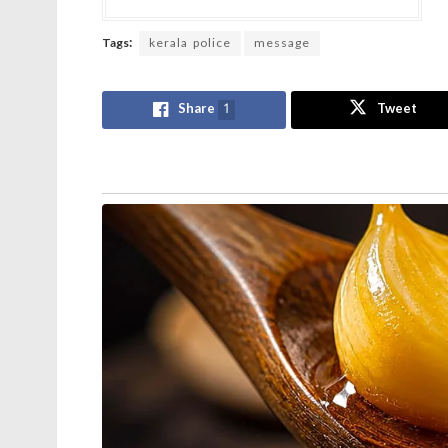
Tags:
kerala police
message
Share
1
Tweet