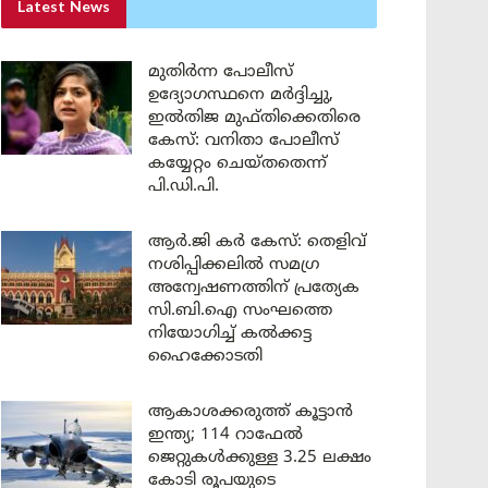
Latest News
മുതിർന്ന പോലീസ്
ഉദ്യോഗസ്ഥനെ മർദ്ദിച്ചു,
ഇൽതിജ മുഫ്തിക്കെതിരെ
കേസ്: വനിതാ പോലീസ്
കയ്യേറ്റം ചെയ്തതെന്ന്
പി.ഡി.പി.
ആർ.ജി കർ കേസ്: തെളിവ്
നശിപ്പിക്കലിൽ സമഗ്ര
അന്വേഷണത്തിന് പ്രത്യേക
സി.ബി.ഐ സംഘത്തെ
നിയോഗിച്ച് കൽക്കട്ട
ഹൈക്കോടതി
ആകാശക്കരുത്ത് കൂട്ടാൻ
ഇന്ത്യ; 114 റാഫേൽ
ജെറ്റുകൾക്കുള്ള 3.25 ലക്ഷം
കോടി രൂപയുടെ