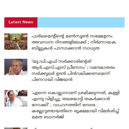
Latest News
പാർലമെന്റിന്റെ മൺസൂൺ സമ്മേളനം
അവസാന ദിനങ്ങളിലേക്ക് ; നിർണായക
ബില്ലുകൾ പാസാക്കാൻ സാധ്യത
‘യു.ഡി.എഫ് സർക്കാരിന്റേത്
ആർ.എസ്.എസ് പ്രീണനം’ ; വന്ദേമാതരം
സർക്കുലർ ഉടൻ പിൻവലിക്കണമെന്ന്
പിണറായി വിജയൻ
‘എന്നെ കൊല്ലാനാണ് ശ്രമിക്കുന്നത്, കള്ളി
എന്നു വിളിച്ചു, തലയോട്ടി തകർക്കാൻ
നോക്കി’ ; വാഹനത്തിന് നേരെ
കല്ലേറുണ്ടായതിനെ രൂക്ഷമായി വിമർശിച്ച്
മമത ബാനർജി