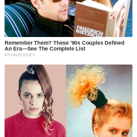
ഉമിനീരിലൂടെയോ മാത്രമേ ഇത് പകരുകയുള്ളൂ
എന്നതിനാൽ പൊതുജനങ്ങൾക്ക് ഇതിൽ നിന്നുള്ള
ഭീഷണി വളരെ കുറവാണെന്ന് യുഎസ് സിഡിസി
അറിയിച്ചു.
2. വൈറസിനെക്കുറിച്ചുള്ള കൃത്യമായ ധാരണ
2020-ൽ കോവിഡ് റിപ്പോർട്ട് ചെയ്യുമ്പോൾ അത്
ശാസ്ത്രലോകത്തിന് പുതിയൊരു വൈറസായിരുന്നു.
എന്നാൽ ഹന്റാവൈറസിനെക്കുറിച്ച് പതിറ്റാണ്ടുകളായി
പഠനങ്ങൾ നടക്കുന്നുണ്ട്. ഇത് എങ്ങനെ
പെരുമാറുമെന്നും എങ്ങനെ പ്രതിരോധിക്കാമെന്നും
ശാസ്ത്രത്തിന് കൃത്യമായി അറിയാം. വൈറസ്
ശ്വാസകോശത്തിന്റെ ആഴത്തിലുള്ള ഭാഗങ്ങളെയാണ്
ബാധിക്കുന്നത് എന്നതിനാൽ രോഗി ചുമയ്ക്കുമ്പോൾ
വൈറസ് കണികകൾ വായുവിലൂടെ പടരുന്നത്
കുറവാണെന്നും വിദഗ്ധർ പറയുന്നു.
3. ദീർഘമായ ഇൻകുബേഷൻ കാലയളവ്