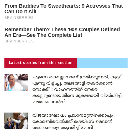
Latest stories
from this section
‘എന്നെ കൊല്ലാനാണ് ശ്രമിക്കുന്നത്, കള്ളി
എന്നു വിളിച്ചു, തലയോട്ടി തകർക്കാൻ
നോക്കി’ ; വാഹനത്തിന് നേരെ
കല്ലേറുണ്ടായതിനെ രൂക്ഷമായി വിമർശിച്ച്
മമത ബാനർജി
വിജയാഘോഷം പ്രധാനമന്ത്രിക്കൊപ്പം ;
കോമൺവെൽത്ത് ഗെയിംസ് മെഡൽ
ജേതാക്കളെ ആദരിച്ച് മോദി