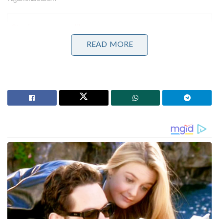
Stories you may like
READ MORE
പാർലമെന്റിന്റെ മൺസൂൺ സമ്മേളനം അവസാന
ദിനങ്ങളിലേക്ക് ; നിർണായക ബില്ലുകൾ പാസാക്കാൻ
സാധ്യത
‘യു.ഡി.എഫ് സർക്കാരിന്റേത് ആർ.എസ്.എസ്
പ്രീണനം’ ; വന്ദേമാതരം സർക്കുലർ ഉടൻ
പിൻവലിക്കണമെന്ന് പിണറായി വിജയൻ
1. വ്യാപനശേഷി വളരെ കുറവ്
കോവിഡിനെപ്പോലെയോ
ഇൻഫ്ലുവൻസയെപ്പോലെയോ ഹന്റാവൈറസ്
വായുവിലൂടെ പെട്ടെന്ന് പകരില്ല. ആൻഡീസ് വകഭേദം
പകരണമെങ്കിൽ രോഗബാധയുള്ള വ്യക്തിയുമായി
ദീർഘനേരം അടുത്ത ശാരീരിക സമ്പർക്കം
ആവശ്യമാണ്. ശരീരസ്രവങ്ങളിലൂടെയോ