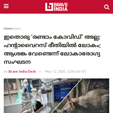
Home
News
ഇതൊരു ‘രണ്ടാം കോവിഡ്’ അല്ല;
ഹന്റാവൈറസ് ഭീതിയിൽ ലോകം;
ആശങ്ക വേണ്ടെന്ന് ലോകാരോഗ്യ
സംഘടന
by
Brave India Desk
May 12, 2026, 12:06 pm IST