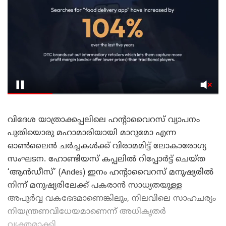
വിദേശ യാത്രാക്കപ്പലിലെ ഹന്റാവൈറസ് വ്യാപനം
പുതിയൊരു മഹാമാരിയായി മാറുമോ എന്ന
ഓൺലൈൻ ചർച്ചകൾക്ക് വിരാമമിട്ട് ലോകാരോഗ്യ
സംഘടന. ഹോണ്ടിയസ് കപ്പലിൽ റിപ്പോർട്ട് ചെയ്ത
‘ആൻഡീസ്’ (Andes) ഇനം ഹന്റാവൈറസ് മനുഷ്യരിൽ
നിന്ന് മനുഷ്യരിലേക്ക് പകരാൻ സാധ്യതയുള്ള
അപൂർവ്വ വകഭേദമാണെങ്കിലും, നിലവിലെ സാഹചര്യം
നിയന്ത്രണവിധേയമാണെന്ന് അധികൃതർ
വ്യക്തമാക്കി.