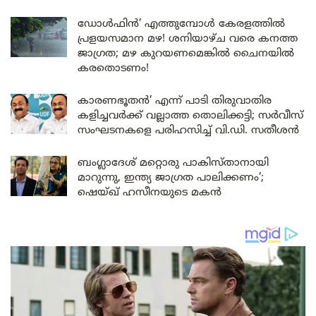
ഡോൾഫിൻ’ എത്തുമ്പോൾ കേരളത്തിൽ
പ്രളയസമാന മഴ! ശനിയാഴ്ച വരെ കനത്ത
ജാഗ്രത; മഴ കുറയണമെങ്കിൽ ചൈനയിൽ
കരതൊടണം!
കാരണഭൂതൻ’ എന്ന് പാടി തിരുവാതിര
കളിച്ചവർക്ക് വല്ലാത്ത തൊലിക്കട്ടി; സർവീസ്
സംഘടനകളെ പരിഹസിച്ച് വി.ഡി. സതീശൻ
ബംഗ്ലാദേശ് മറ്റൊരു പാകിസ്താനായി
മാറുന്നു, ഇന്ത്യ ജാഗ്രത പാലിക്കണം’;
ഷെയ്ഖ് ഹസീനയുടെ മകൻ