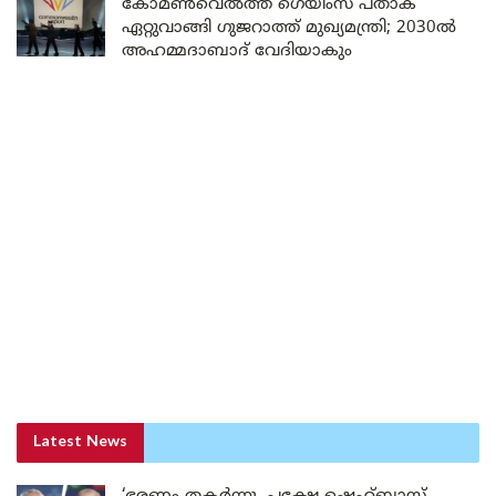
കോമൺവെൽത്ത് ഗെയിംസ് പതാക
ഏറ്റുവാങ്ങി ഗുജറാത്ത് മുഖ്യമന്ത്രി; 2030ൽ
അഹമ്മദാബാദ് വേദിയാകും
Latest News