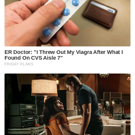
സർക്കാരിന്റെ കാലത്ത് തുടങ്ങിയ നീക്കങ്ങൾ പി.വി.
നരസിംഹ റാവു പ്രധാനമന്ത്രിയായ ശേഷമാണ്
പൂർത്തിയാക്കിയത്. റിസർവ് ബാങ്ക് ഗവർണർ എസ്.
വെങ്കിട്ടരമണന്റെ നേതൃത്വത്തിൽ നടന്ന ഈ
ദൗത്യത്തിലൂടെ 405 മില്യൺ ഡോളറാണ് ഇന്ത്യ
അടിയന്തര വായ്പയായി സ്വീകരിച്ചത്. ഭാരതീയർക്ക്
സ്വർണം എന്നത് വെറും ലോഹമല്ല, മറിച്ച് അത്
കുടുംബത്തിന്റെ ഐശ്വര്യവും സുരക്ഷയുമാണ്.
അതുകൊണ്ടുതന്നെ രാജ്യത്തിന്റെ കരുതൽ ധനം
പണയപ്പെടുത്തുന്നത് അന്ന് വലിയ ദേശീയ
അപമാനമായിട്ടാണ് വിലയിരുത്തപ്പെട്ടത്.
എന്നാൽ ഇന്ന് കാലം മാറി. 1991-ൽ 47 ടൺ സ്വർണം
പണയപ്പെടുത്തേണ്ടി വന്ന ഭാരതം, 2026 മാർച്ചിലെ
കണക്കനുസരിച്ച് 880.5 ടൺ സ്വർണമാണ് സ്വന്തം
കരുതലായി സൂക്ഷിച്ചിരിക്കുന്നത്. ഇതിൽ ഏറിയ
പങ്കും ഇപ്പോൾ ഭാരതത്തിന്റെ മണ്ണിൽ തന്നെയാണ്
സൂക്ഷിച്ചിരിക്കുന്നത് എന്നത് നമ്മുടെ സാമ്പത്തിക