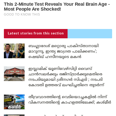
Latest stories
from this section
ബംഗ്ലാദേശ് മറ്റൊരു പാകിസ്താനായി
മാറുന്നു, ഇന്ത്യ ജാഗ്രത പാലിക്കണം’;
ഷെയ്ഖ് ഹസീനയുടെ മകൻ
ഇസ്ലാമിക് യൂണിവേഴ്സിറ്റി വൈസ്
ചാൻസലർക്കും രജിസ്ട്രാർക്കുമെതിരെ
നടപടിയുമായി ശ്രീനഗർ സിഎടി ; നടപടി
കോടതി ഉത്തരവ് ലംഘിച്ചതിനെ തുടർന്ന്
തീവ്രവാദത്തിന്റെ വെടിയൊച്ചകളിൽ നിന്ന്
വികസനത്തിന്റെ കാഹളത്തിലേക്ക്; കശ്മീർ