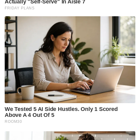
നൂറിലധികം മടങ്ങ്! പഴയ പരാജയങ്ങളിൽ നിന്ന് പാഠം
ഉൾക്കൊണ്ട്, ലോകത്തിലെ മൂന്നാമത്തെ സാമ്പത്തിക
ശക്തിയായി മാറാനുള്ള ഭാരതത്തിന്റെ കുതിപ്പിൽ
ഓരോ പൗരനും ഉത്തരവാദിത്തമുണ്ടെന്ന
സന്ദേശമാണ് ഈ ചരിത്രവും വർത്തമാനവും
നൽകുന്നത്. ശത്രുരാജ്യങ്ങളുടെ വെല്ലുവിളികൾക്കും
ആഗോള സാമ്പത്തിക പ്രതിസന്ധികൾക്കും ഇടയിൽ
ഭാരതത്തിന്റെ സാമ്പത്തിക അടിത്തറ
തകരാതിരിക്കാൻ മോദി സർക്കാർ നടത്തുന്ന
ഇടപെടലുകൾ ഈ ചരിത്രപരമായ തിരിച്ചറിവിൽ
നിന്നുള്ളതാണ്.
Tags:
Secret sale of gold by RBI again
991 RBI secret-op that flew