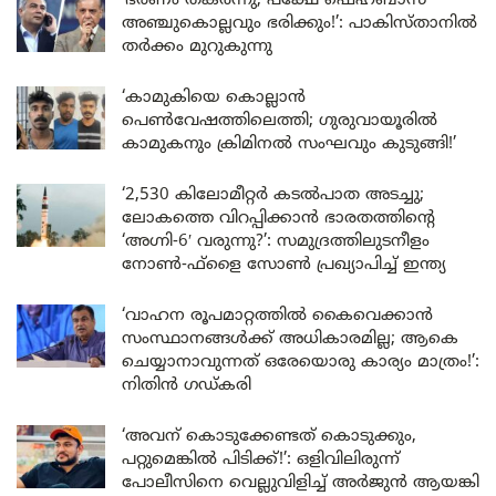
‘ഭരണം തകർന്നു, പക്ഷേ ഷെഹ്ബാസ്
അഞ്ചുകൊല്ലവും ഭരിക്കും!’: പാകിസ്താനിൽ
തർക്കം മുറുകുന്നു
‘കാമുകിയെ കൊല്ലാൻ
പെൺവേഷത്തിലെത്തി; ഗുരുവായൂരിൽ
കാമുകനും ക്രിമിനൽ സംഘവും കുടുങ്ങി!’
‘2,530 കിലോമീറ്റർ കടൽപാത അടച്ചു;
ലോകത്തെ വിറപ്പിക്കാൻ ഭാരതത്തിന്റെ
‘അഗ്നി-6′ വരുന്നു?’: സമുദ്രത്തിലുടനീളം
നോൺ-ഫ്ളൈ സോൺ പ്രഖ്യാപിച്ച് ഇന്ത്യ
‘വാഹന രൂപമാറ്റത്തിൽ കൈവെക്കാൻ
സംസ്ഥാനങ്ങൾക്ക് അധികാരമില്ല; ആകെ
ചെയ്യാനാവുന്നത് ഒരേയൊരു കാര്യം മാത്രം!’:
നിതിൻ ഗഡ്കരി
‘അവന് കൊടുക്കേണ്ടത് കൊടുക്കും,
പറ്റുമെങ്കിൽ പിടിക്ക്!’: ഒളിവിലിരുന്ന്
പോലീസിനെ വെല്ലുവിളിച്ച് അർജുൻ ആയങ്കി