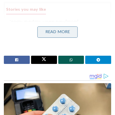
Stories you may like
‘ഭരണം തകർന്നു, പക്ഷേ ഷെഹ്ബാസ്
അഞ്ചുകൊല്ലവും ഭരിക്കും!’: പാകിസ്താനിൽ തർക്കം
മുറുകുന്നു
READ MORE
‘2,530 കിലോമീറ്റർ കടൽപാത അടച്ചു; ലോകത്തെ
വിറപ്പിക്കാൻ ഭാരതത്തിന്റെ ‘അഗ്നി-6′ വരുന്നു?’:
സമുദ്രത്തിലുടനീളം നോൺ-ഫ്ളൈ സോൺ പ്രഖ്യാപിച്ച്
ഇന്ത്യ
1991 ജൂലൈ മാസത്തിലായിരുന്നു ലോകത്തെ
ഞെട്ടിച്ച ആ സംഭവം. മുംബൈ എയർപോർട്ടിലെ
ടാർമാക്കിലൂടെ വലിയ ട്രങ്കുകളിൽ സ്വർണം കാർഗോ
വിമാനത്തിലേക്ക് മാറ്റുന്ന ദൃശ്യങ്ങൾ
പുറത്തുവന്നപ്പോഴാണ് കേന്ദ്ര സർക്കാർ രാജ്യം
നേരിടുന്ന അതീവ ഗുരുതരമായ സാമ്പത്തിക
തകർച്ചയുടെ ആഴം വെളിപ്പെടുത്തിയത്. ചന്ദ്രശേഖർ