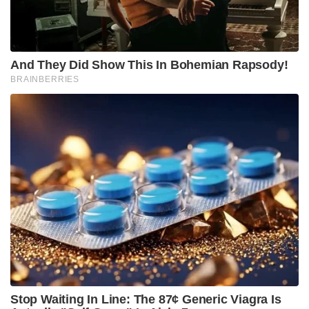
ശക്തിയുടെ തെളിവാണ്. പശ്ചിമേഷ്യയിൽ യുദ്ധം
കൊടുമ്പിരിക്കൊള്ളുന്ന ഈ വേളയിൽ, വിദേശനാണ്യം
ലാഭിക്കാനായി അനാവശ്യമായ സ്വർണ്ണാഭരണ
വാങ്ങലുകൾ ഒഴിവാക്കാൻ പ്രധാനമന്ത്രി നരേന്ദ്ര മോദി
നടത്തിയ ആഹ്വാനം ഇതോടൊപ്പം
ചേർത്തുവായിക്കേണ്ടതാണ്. 1991-ലെ ഗൾഫ് യുദ്ധം
ഇന്ത്യയെ തളർത്തിയെങ്കിൽ, ഇന്നത്തെ ആഗോള
സംഘർഷങ്ങളെ നേരിടാൻ ഭാരതം സജ്ജമാണെന്നും
എന്നാൽ കരുതൽ അനിവാര്യമാണെന്നും പ്രധാനമന്ത്രി
ഓർമ്മിപ്പിക്കുന്നു.
1960-കളിൽ മൊറാർജി ദേശായി സ്വർണ്ണ ഇറക്കുമതി
നിയന്ത്രിക്കാൻ കൊണ്ടുവന്ന നിയമങ്ങൾ മുതൽ 1991-
ലെ ആ കപ്പൽയാത്ര വരെ ഇന്ത്യയുടെ സാമ്പത്തിക
സുരക്ഷ സ്വർണവുമായി ബന്ധപ്പെട്ടുകിടക്കുന്നു. 2025-
26 കാലയളവിൽ മാത്രം 72 ബില്യൺ ഡോളറിന്റെ
സ്വർണമാണ് ഇന്ത്യ ഇറക്കുമതി ചെയ്തത്. അതായത്
1991-ൽ നമ്മൾ പണയപ്പെടുത്തി നേടിയ തുകയുടെ