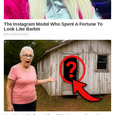
കൂട്ടംകൂടി നിൽക്കുന്നതും പൂർണ്ണമായും
നിരോധിച്ചിട്ടുണ്ട്. കനത്ത മഴ മുന്നറിയിപ്പ്
നിലനിൽക്കുന്നതിനാൽ വിനോദസഞ്ചാരികൾ
വെള്ളച്ചാട്ടങ്ങൾ, മലയോര മേഖലകൾ
എന്നിവടങ്ങളിലേക്കുള്ള യാത്രകൾ പൂർണ്ണമായും
ഒഴിവാക്കണം. അതിശക്തമായ മഴ കാരണം കാഴ്ച
പരിധി കുറയാൻ സാധ്യതയുള്ളതിനാൽ
റോഡുകളിലൂടെ വാഹനം ഓടിക്കുന്നവർ പ്രത്യേക
ശ്രദ്ധ പുലർത്തേണ്ടതുണ്ട്. കടൽ പ്രക്ഷുബ്ധമാകാൻ
സാധ്യതയുള്ളതിനാൽ കേരള തീരത്തുനിന്നും
മത്സ്യത്തൊഴിലാളികൾ കടലിൽ പോകരുതെന്ന
കർശന നിർദ്ദേശവും അധികൃതർ നൽകിയിട്ടുണ്ട്.
Tags:
orange alert
RAIN ALERT
kerala weather