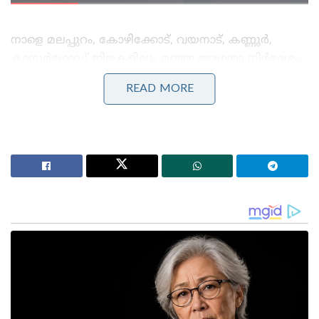
നാളെ മലപ്പുറം, കോഴിക്കോട്, വയനാട്, കണ്ണൂർ,
കാസർഗോഡ് ജില്ലകളിലും മഞ്ഞ ജാഗ്രതാ നിർദ്ദേശം
നിലനിൽക്കുന്നുണ്ട്. ഇടിമിന്നലോട് കൂടിയ
READ MORE
മഴയ്‌ക്കൊപ്പം മണിക്കൂറിൽ 40 കിലോമീറ്റർ വരെ
വേഗതയിൽ ശക്തമായ കാറ്റിനും
സാധ്യതയുള്ളതിനാൽ പൊതുജനങ്ങൾ കടുത്ത
ജാഗ്രത പാലിക്കണമെന്ന് സംസ്ഥാന ദുരന്ത നിവാരണ
അതോറിറ്റി നിർദ്ദേശിച്ചു. തുടർച്ചയായി മഴ പെയ്യുന്ന
സാഹചര്യത്തിൽ മലയോര മേഖലകളിലും
തീരപ്രദേശങ്ങളിലും പ്രത്യേക മുൻകരുതലുകൾ
സ്വീകരിക്കേണ്ടതുണ്ട്. ഉരുൾപൊട്ടൽ, മണ്ണിടിച്ചിൽ,
മലവെള്ളപ്പാച്ചിൽ എന്നിവയ്ക്ക് സാധ്യതയുള്ള
പ്രദേശങ്ങളിൽ താമസിക്കുന്നവരും നദിക്കരകളിലും
അണക്കെട്ടുകളുടെ താഴെയുള്ള പ്രദേശങ്ങളിലും
ഉള്ളവരും അധികൃതരുടെ നിർദ്ദേശപ്രകാരം
സുരക്ഷിതമായ ക്യാമ്പുകളിലേക്ക്