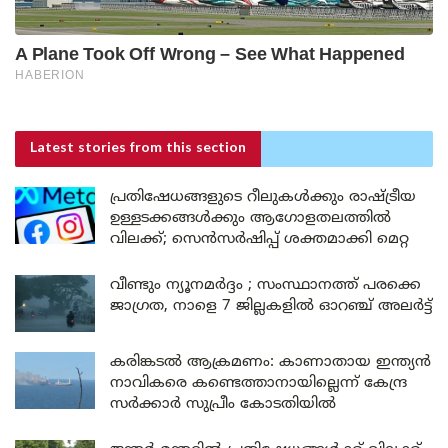
Latest stories
from this section
പ്രതിഷേധങ്ങളുടെ റീലുകൾക്കും രാഷ്ട്രീയ
ഉള്ളടക്കങ്ങൾക്കും ആഗോളതലത്തിൽ
വിലക്ക്; സെൻസർഷിപ്പ് ശക്തമാക്കി മെറ്റ
വീണ്ടും ന്യൂനമർദ്ദം ; സംസ്ഥാനത്ത് പരക്കെ
ജാഗ്രത, നാളെ 7 ജില്ലകളിൽ ഓറഞ്ച് അലർട്ട്
കരിങ്കടൽ ആക്രമണം: കാണാതായ ഇന്ത്യൻ
നാവികരെ കണ്ടെത്താനായില്ലെന്ന് കേന്ദ്ര
സർക്കാർ സുപ്രീം കോടതിയിൽ