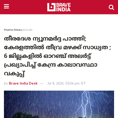
Home
News
Kerala
തീരദേശ ന്യൂനമർദ്ദ പാത്തി;
കേരളത്തിൽ തീവ്ര മഴക്ക് സാധ്യത ;
6 ജില്ലകളിൽ ഓറഞ്ച് അലർട്ട്
പ്രഖ്യാപിച്ച് കേന്ദ്ര കാലാവസ്ഥാ
വകുപ്പ്
by
Brave India Desk
Jul 8, 2026, 03:04 pm IST