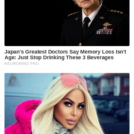
മാറിത്താമസിക്കാൻ തയ്യാറാകണം എന്നും
മുന്നറിയിപ്പുണ്ട്.
Stories you may like
ജപ്പാന്റെ എഫ്-2 പോർവിമാനങ്ങൾ ആദ്യമായി
ഇന്ത്യയിലേക്ക് ; ഇന്തോ-പസഫിക്കിൽ പ്രതിരോധ
സഹകരണം ശക്തമാക്കാൻ തീരുമാനം
തീവ്രവാദ പ്രചാരണത്തിനെതിരെ ശക്തമായ
നടപടികളുമായി ഫഡ്നാവിസ് ; തീവ്രനിലപാടുള്ള 114
പ്രസിദ്ധീകരണങ്ങൾ നിരോധിച്ച് മഹാരാഷ്ട്ര സർക്കാർ
നിലവിലെ സാഹചര്യത്തിൽ നദികൾ
മുറിച്ചുകടക്കാനോ ജലാശയങ്ങളിൽ കുളിക്കാനും
മീൻപിടിക്കാനും ഇറങ്ങാനോ പാടില്ല.
ജലാശയങ്ങൾക്ക് മുകളിലുള്ള പാലങ്ങളിൽ കയറി
കാഴ്ചകൾ കാണുന്നതും സെൽഫി എടുക്കുന്നതും