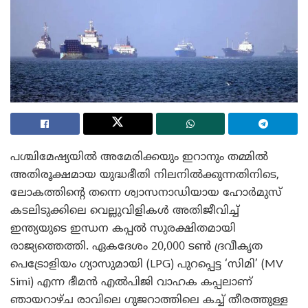
പശ്ചിമേഷ്യയിൽ അമേരിക്കയും ഇറാനും തമ്മിൽ
അതിരൂക്ഷമായ യുദ്ധഭീതി നിലനിൽക്കുന്നതിനിടെ,
ലോകത്തിന്റെ തന്നെ ശ്വാസനാഡിയായ ഹോർമുസ്
കടലിടുക്കിലെ വെല്ലുവിളികൾ അതിജീവിച്ച്
ഇന്ത്യയുടെ ഇന്ധന കപ്പൽ സുരക്ഷിതമായി
രാജ്യത്തെത്തി. ഏകദേശം 20,000 ടൺ ദ്രവീകൃത
പെട്രോളിയം ഗ്യാസുമായി (LPG) പുറപ്പെട്ട ‘സിമി’ (MV
Simi) എന്ന ഭീമൻ എൽപിജി വാഹക കപ്പലാണ്
ഞായറാഴ്ച രാവിലെ ഗുജറാത്തിലെ കച്ച് തീരത്തുള്ള