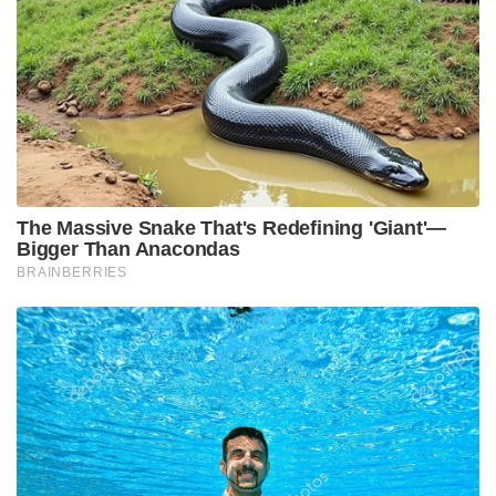
ഇറാനും ഒമാനും ഇടയിലുള്ള ഹോർമുസ് കടലിടുക്ക്
വഴിയാണ് ആഗോള എണ്ണവ്യാപാരത്തിന്റെ
മൂന്നിലൊന്നും നടക്കുന്നത്. യുദ്ധസാഹചര്യം
കണക്കിലെടുത്ത് അന്താരാഷ്ട്ര കപ്പൽ കമ്പനികൾ
ഈ റൂട്ടിലൂടെയുള്ള യാത്ര ഭയപ്പെട്ട് നിൽക്കുമ്പോഴാണ്
ഇന്ത്യൻ കപ്പലിന്റെ ഈ ധീരമായ മുന്നേറ്റം. ഇന്ത്യൻ
നേവിയുടെയും കോസ്റ്റ് ഗാർഡിന്റെയും കൃത്യമായ
റഡാർ നിരീക്ഷണങ്ങളുടെയും സുരക്ഷാ
നിർദ്ദേശങ്ങളുടെയും അകമ്പടിയോടെയാണ് കപ്പൽ
ഇന്ത്യൻ സമുദ്രമേഖലയിലേക്ക് പ്രവേശിച്ചതെന്നാണ്
സൂചന.
നിലവിൽ ആഗോള വിപണിയിൽ എണ്ണവില
കുതിച്ചുയരുന്ന സാഹചര്യത്തിൽ, രാജ്യത്ത്
പാചകവാതക ക്ഷാമം ഉണ്ടാകില്ലെന്ന ഉറപ്പാണ് ഈ
കപ്പലിന്റെ വരവോടെ വ്യക്തമാകുന്നത്.
വരുംദിവസങ്ങളിൽ കൂടുതൽ ഇന്ധനക്കപ്പലുകൾ