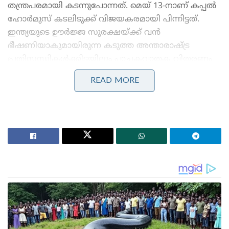
തന്ത്രപരമായി കടന്നുപോന്നത്. മെയ് 13-നാണ് കപ്പൽ
ഹോർമുസ് കടലിടുക്ക് വിജയകരമായി പിന്നിട്ടത്.
ഇന്ത്യയുടെ ഊർജ്ജ സുരക്ഷയ്ക്ക് വൻ
ഭീഷണിയാകുമായിരുന്ന കടുത്ത അന്താരാഷ്ട്ര
പ്രതിസന്ധികൾക്കിടയിലും പാചകവാതക വിതരണം
തടസ്സമില്ലാതെ ഉറപ്പാക്കാൻ കഴിഞ്ഞത് വലിയ
READ MORE
നയതന്ത്ര-നാവിക വിജയമായാണ്
വിലയിരുത്തപ്പെടുന്നത്.
Stories you may like
ജപ്പാന്റെ എഫ്-2 പോർവിമാനങ്ങൾ ആദ്യമായി
ഇന്ത്യയിലേക്ക് ; ഇന്തോ-പസഫിക്കിൽ പ്രതിരോധ
സഹകരണം ശക്തമാക്കാൻ തീരുമാനം
തീവ്രവാദ പ്രചാരണത്തിനെതിരെ ശക്തമായ
നടപടികളുമായി ഫഡ്നാവിസ് ; തീവ്രനിലപാടുള്ള 114
പ്രസിദ്ധീകരണങ്ങൾ നിരോധിച്ച് മഹാരാഷ്ട്ര സർക്കാർ