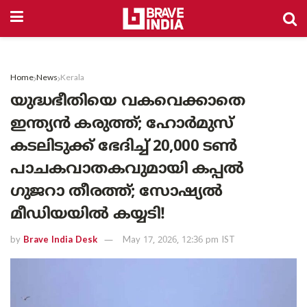
Home
News
Kerala
യുദ്ധഭീതിയെ വകവെക്കാതെ
ഇന്ത്യൻ കരുത്ത്; ഹോർമുസ്
കടലിടുക്ക് ഭേദിച്ച് 20,000 ടൺ
പാചകവാതകവുമായി കപ്പൽ
ഗുജറാ തീരത്ത്; സോഷ്യൽ
മീഡിയയിൽ കയ്യടി!
by
Brave India Desk
May 17, 2026, 12:36 pm IST