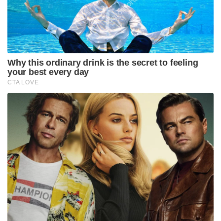
ഇതേ റൂട്ടിലൂടെ ഇന്ത്യയിലേക്ക് പുറപ്പെടുന്നുണ്ടെന്നാണ്
പെട്രോളിയം മന്ത്രാലയ വൃത്തങ്ങൾ നൽകുന്ന വിവരം.
പശ്ചിമേഷ്യൻ യുദ്ധക്കളത്തിൽ ലോകരാജ്യങ്ങൾ
മുഴുവൻ ആശങ്കയോടെ നോക്കുന്ന ഹോർമുസ്
കടലിടുക്ക് കടന്ന് ഇന്ത്യയുടെ കപ്പൽ സുരക്ഷിതമായി
എത്തിയ വാർത്ത സോഷ്യൽ മീഡിയയിൽ വലിയ
ആവേശത്തോടെയാണ് ഇന്ത്യൻ ജനത
ഏറ്റെടുത്തിരിക്കുന്നത്. ഭാരതത്തിന്റെ
ദൃഢനിശ്ചയത്തിന്റെയും ശക്തമായ പ്രതിരോധ
സംവിധാനങ്ങളുടെയും തെളിവാണിതെന്നാണ്
നെറ്റിസൺസ് കുറിക്കുന്നത്.
Tags:
Hormuz