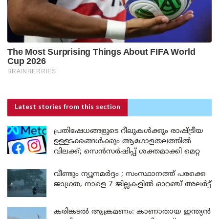
Latest stories
from this section
പ്രതിഷേധങ്ങളുടെ റീലുകൾക്കും രാഷ്ട്രീയ
ഉള്ളടക്കങ്ങൾക്കും ആഗോളതലത്തിൽ
വിലക്ക്; സെൻസർഷിപ്പ് ശക്തമാക്കി മെറ്റ
വീണ്ടും ന്യൂനമർദ്ദം ; സംസ്ഥാനത്ത് പരക്കെ
ജാഗ്രത, നാളെ 7 ജില്ലകളിൽ ഓറഞ്ച് അലർട്ട്
കരിങ്കടൽ ആക്രമണം: കാണാതായ ഇന്ത്യൻ