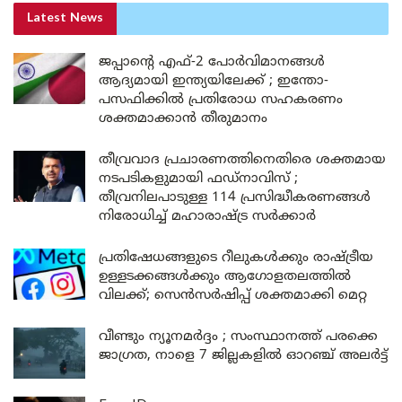
Latest News
ജപ്പാന്റെ എഫ്-2 പോർവിമാനങ്ങൾ
ആദ്യമായി ഇന്ത്യയിലേക്ക് ; ഇന്തോ-
പസഫിക്കിൽ പ്രതിരോധ സഹകരണം
ശക്തമാക്കാൻ തീരുമാനം
തീവ്രവാദ പ്രചാരണത്തിനെതിരെ ശക്തമായ
നടപടികളുമായി ഫഡ്നാവിസ് ;
തീവ്രനിലപാടുള്ള 114 പ്രസിദ്ധീകരണങ്ങൾ
നിരോധിച്ച് മഹാരാഷ്ട്ര സർക്കാർ
പ്രതിഷേധങ്ങളുടെ റീലുകൾക്കും രാഷ്ട്രീയ
ഉള്ളടക്കങ്ങൾക്കും ആഗോളതലത്തിൽ
വിലക്ക്; സെൻസർഷിപ്പ് ശക്തമാക്കി മെറ്റ
വീണ്ടും ന്യൂനമർദ്ദം ; സംസ്ഥാനത്ത് പരക്കെ
ജാഗ്രത, നാളെ 7 ജില്ലകളിൽ ഓറഞ്ച് അലർട്ട്