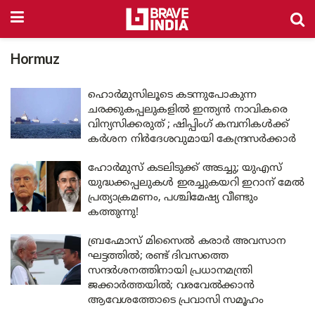
Hormuz
ഹൊർമുസിലൂടെ കടന്നുപോകുന്ന
ചരക്കുകപ്പലുകളിൽ ഇന്ത്യൻ നാവികരെ
വിന്യസിക്കരുത് ; ഷിപ്പിംഗ് കമ്പനികൾക്ക്
കർശന നിർദേശവുമായി കേന്ദ്രസർക്കാർ
ഹോർമുസ് കടലിടുക്ക് അടച്ചു; യുഎസ്
യുദ്ധക്കപ്പലുകൾ ഇരച്ചുകയറി ഇറാന് മേൽ
പ്രത്യാക്രമണം, പശ്ചിമേഷ്യ വീണ്ടും
കത്തുന്നു!
ബ്രഹ്മോസ് മിസൈൽ കരാർ അവസാന
ഘട്ടത്തിൽ; രണ്ട് ദിവസത്തെ
സന്ദർശനത്തിനായി പ്രധാനമന്ത്രി
ജക്കാർത്തയിൽ; വരവേൽക്കാൻ
ആവേശത്തോടെ പ്രവാസി സമൂഹം