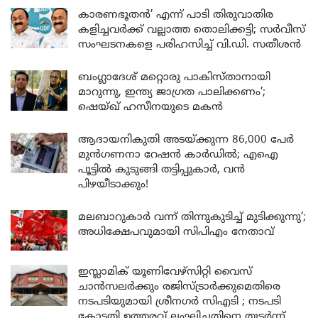
കാരണഭൂതൻ’ എന്ന് പാടി തിരുവാതിര
കളിച്ചവർക്ക് വല്ലാത്ത തൊലിക്കട്ടി; സർവീസ്
സംഘടനകളെ പരിഹസിച്ച് വി.ഡി. സതീശൻ
ബംഗ്ലാദേശ് മറ്റൊരു പാകിസ്താനായി
മാറുന്നു, ഇന്ത്യ ജാഗ്രത പാലിക്കണം’;
ഷെയ്ഖ് ഹസീനയുടെ മകൻ
ആദായനികുതി അടയ്ക്കുന്ന 86,000 പേർ
മുൻഗണനാ റേഷൻ കാർഡിൽ; എഐ
പൂട്ടിൽ കുടുങ്ങി തട്ടിപ്പുകാർ, വൻ
പിഴയീടാക്കും!
മലബാറുകാർ വന്ന് തിന്നുകുടിച്ച് മുടിക്കുന്നു’;
അധിക്ഷേപവുമായി സിപിഎം നേതാവ്
ഇസ്ലാമിക് യൂണിവേഴ്സിറ്റി വൈസ്
ചാൻസലർക്കും രജിസ്ട്രാർക്കുമെതിരെ
നടപടിയുമായി ശ്രീനഗർ സിഎടി ; നടപടി
കോടതി ഉത്തരവ് ലംഘിച്ചതിനെ തുടർന്ന്