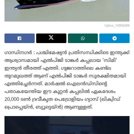
Oplus_16908288
ഗാന്ധിനഗർ : പശ്ചിമേഷ്യൻ പ്രതിസന്ധിക്കിടെ ഇന്ത്യക്ക്
ആശ്വാസമായി എൽപിജി ടാങ്കർ കപ്പലായ ‘സിമി’
ഇന്ത്യൻ തീരത്ത് എത്തി. ഗുജറാത്തിലെ കണ്ട്‌ല
തുറമുഖത്ത് ആണ് എൽപിജി ടാങ്കർ സുരക്ഷിതമായി
എത്തിച്ചേർന്നത്. മാർഷൽ ഐലൻഡ്‌സിന്റെ
പതാകയേന്തിയ ഈ കൂറ്റൻ കപ്പലിൽ ഏകദേശം
20,000 ടൺ ദ്രവീകൃത പെട്രോളിയം ഗ്യാസ് (ലിക്വിഡ്
പ്രൊപ്പെയ്ൻ, ബ്യൂട്ടെയ്ൻ) ആണുള്ളത്.