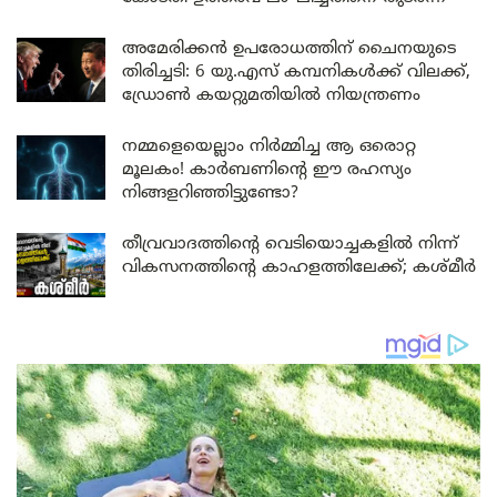
അമേരിക്കൻ ഉപരോധത്തിന് ചൈനയുടെ
തിരിച്ചടി: 6 യു.എസ് കമ്പനികൾക്ക് വിലക്ക്,
ഡ്രോൺ കയറ്റുമതിയിൽ നിയന്ത്രണം
നമ്മളെയെല്ലാം നിർമ്മിച്ച ആ ഒരൊറ്റ
മൂലകം! കാർബണിന്റെ ഈ രഹസ്യം
നിങ്ങളറിഞ്ഞിട്ടുണ്ടോ?
തീവ്രവാദത്തിന്റെ വെടിയൊച്ചകളിൽ നിന്ന്
വികസനത്തിന്റെ കാഹളത്തിലേക്ക്; കശ്മീർ