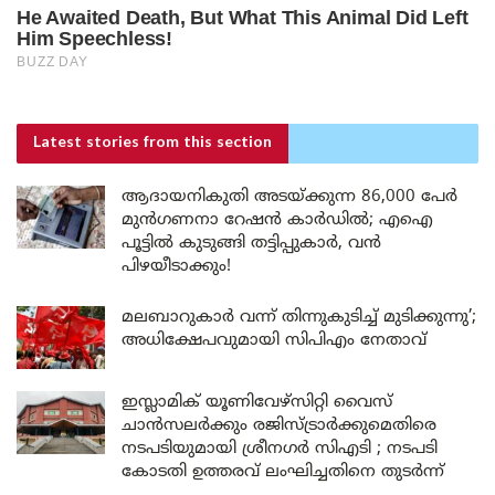
Latest stories
from this section
ആദായനികുതി അടയ്ക്കുന്ന 86,000 പേർ
മുൻഗണനാ റേഷൻ കാർഡിൽ; എഐ
പൂട്ടിൽ കുടുങ്ങി തട്ടിപ്പുകാർ, വൻ
പിഴയീടാക്കും!
മലബാറുകാർ വന്ന് തിന്നുകുടിച്ച് മുടിക്കുന്നു’;
അധിക്ഷേപവുമായി സിപിഎം നേതാവ്
ഇസ്ലാമിക് യൂണിവേഴ്സിറ്റി വൈസ്
ചാൻസലർക്കും രജിസ്ട്രാർക്കുമെതിരെ
നടപടിയുമായി ശ്രീനഗർ സിഎടി ; നടപടി
കോടതി ഉത്തരവ് ലംഘിച്ചതിനെ തുടർന്ന്