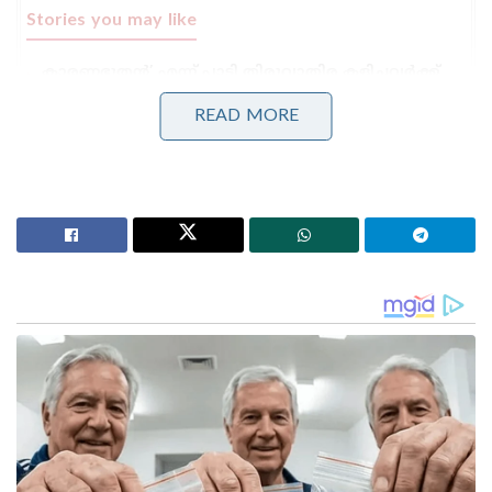
Stories you may like
കാരണഭൂതൻ’ എന്ന് പാടി തിരുവാതിര കളിച്ചവർക്ക്
വല്ലാത്ത തൊലിക്കട്ടി; സർവീസ് സംഘടനകളെ
പരിഹസിച്ച് വി.ഡി. സതീശൻ
READ MORE
ബംഗ്ലാദേശ് മറ്റൊരു പാകിസ്താനായി മാറുന്നു, ഇന്ത്യ
ജാഗ്രത പാലിക്കണം’; ഷെയ്ഖ് ഹസീനയുടെ മകൻ
8 യുക്രൈൻ പൗരന്മാരും 13 ഫിലിപ്പൈൻസ്
സ്വദേശികളും ഉൾപ്പെടെ 21 ജീവനക്കാരാണ് കപ്പലിൽ
ഉണ്ടായിരുന്നത്. ഇന്ത്യൻ ഷിപ്പിംഗ് ഡയറക്ടറേറ്റ് ജനറൽ
, വിദേശകാര്യ മന്ത്രാലയം, പ്രതിരോധ മന്ത്രാലയം,
പെട്രോളിയം മന്ത്രാലയം എന്നിവയുടെയും ഇന്ത്യൻ
നേവിയുടെയും കൃത്യമായ ഏകോപനത്തിലൂടെയാണ്
കപ്പലിന്റെ സുരക്ഷിതമായ യാത്ര ഉറപ്പാക്കിയത്.