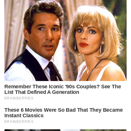
കുടിയേറ്റം കഴിഞ്ഞ നിയമസഭാ തിരഞ്ഞെടുപ്പിലെ
പ്രധാന വിഷയമായിരുന്നു. ബി.ജെ.പി സർക്കാർ
അധികാരത്തിൽ വന്നതിന് പിന്നാലെ, അനധികൃത
കുടിയേറ്റക്കാരെ കണ്ടെത്താനും അവരെ
നാടുകടത്താനും ലക്ഷ്യമിട്ട് കർശന നടപടികളാണ്
സ്വീകരിച്ചു വരുന്നത്. ഇതിന്റെ ഭാഗമായി വിവിധ
ജില്ലകളിൽ തടങ്കൽ കേന്ദ്രങ്ങളും സർക്കാർ
സജ്ജീകരിച്ചിട്ടുണ്ട്.
കേന്ദ്ര ആഭ്യന്തര മന്ത്രി അമിത് ഷായും പ്രധാനമന്ത്രി
നരേന്ദ്ര മോദിയും ഈ ജനസംഖ്യാ വ്യതിയാനത്തെ
രാജ്യസുരക്ഷയുമായി ബന്ധപ്പെട്ട ഗൗരവകരമായ
വിഷയമായാണ് കാണുന്നത്
Tags:
bsf
Suvendu Adhikari