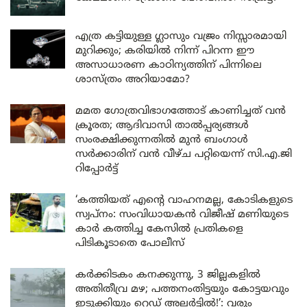
എത്ര കട്ടിയുള്ള ഗ്ലാസും വജ്രം നിസ്സാരമായി
മുറിക്കും; കരിയിൽ നിന്ന് പിറന്ന ഈ
അസാധാരണ കാഠിന്യത്തിന് പിന്നിലെ
ശാസ്ത്രം അറിയാമോ?
മമത ഗോത്രവിഭാഗത്തോട് കാണിച്ചത് വൻ
ക്രൂരത; ആദിവാസി താൽപ്പര്യങ്ങൾ
സംരക്ഷിക്കുന്നതിൽ മുൻ ബംഗാൾ
സർക്കാരിന് വൻ വീഴ്ച പറ്റിയെന്ന് സി.എ.ജി
റിപ്പോർട്ട്
‘കത്തിയത് എന്റെ വാഹനമല്ല, കോടികളുടെ
സ്വപ്നം: സംവിധായകൻ വിജീഷ് മണിയുടെ
കാർ കത്തിച്ച കേസിൽ പ്രതികളെ
പിടികൂടാതെ പോലീസ്
കർക്കിടകം കനക്കുന്നു, 3 ജില്ലകളിൽ
അതിതീവ്ര മഴ; പത്തനംതിട്ടയും കോട്ടയവും
ഇടുക്കിയും റെഡ് അലർട്ടിൽ!’: വരും