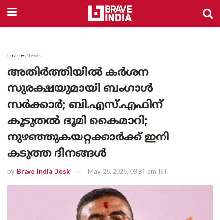
Home
News
അതിർത്തിയിൽ കർശന
സുരക്ഷയുമായി ബംഗാൾ
സർക്കാർ; ബി.എസ്.എഫിന്
കൂടുതൽ ഭൂമി കൈമാറി;
നുഴഞ്ഞുകയറ്റക്കാർക്ക് ഇനി
കടുത്ത ദിനങ്ങൾ
by
Brave India Desk
May 28, 2026, 09:31 am IST