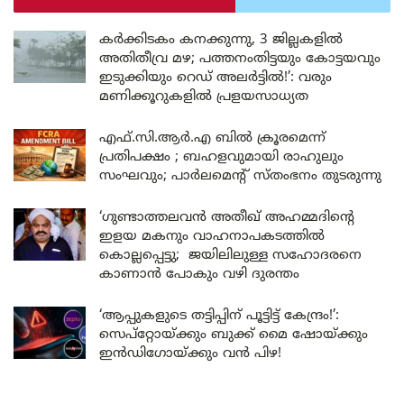
കർക്കിടകം കനക്കുന്നു, 3 ജില്ലകളിൽ
അതിതീവ്ര മഴ; പത്തനംതിട്ടയും കോട്ടയവും
ഇടുക്കിയും റെഡ് അലർട്ടിൽ!’: വരും
മണിക്കൂറുകളിൽ പ്രളയസാധ്യത
എഫ്.സി.ആർ.എ ബിൽ ക്രൂരമെന്ന്
പ്രതിപക്ഷം ; ബഹളവുമായി രാഹുലും
സംഘവും; പാർലമെന്റ് സ്തംഭനം തുടരുന്നു
‘ഗുണ്ടാത്തലവൻ അതീഖ് അഹമ്മദിന്റെ
ഇളയ മകനും വാഹനാപകടത്തിൽ
കൊല്ലപ്പെട്ടു; ജയിലിലുള്ള സഹോദരനെ
കാണാൻ പോകും വഴി ദുരന്തം
‘ആപ്പുകളുടെ തട്ടിപ്പിന് പൂട്ടിട്ട് കേന്ദ്രം!’:
സെപ്റ്റോയ്ക്കും ബുക്ക് മൈ ഷോയ്ക്കും
ഇൻഡിഗോയ്ക്കും വൻ പിഴ!