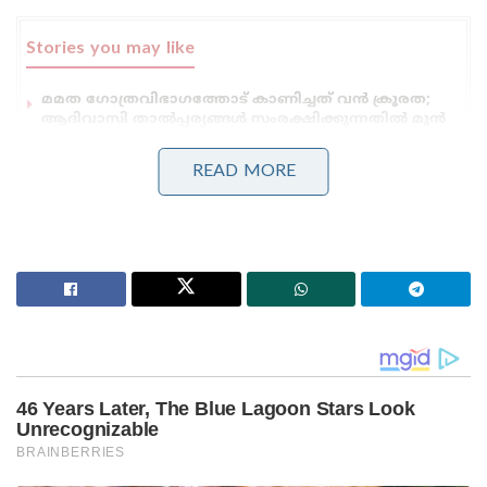
Stories you may like
മമത ഗോത്രവിഭാഗത്തോട് കാണിച്ചത് വൻ ക്രൂരത;
ആദിവാസി താൽപ്പര്യങ്ങൾ സംരക്ഷിക്കുന്നതിൽ മുൻ
ബംഗാൾ സർക്കാരിന് വൻ വീഴ്ച പറ്റിയെന്ന് സി.എ.ജി
റിപ്പോർട്ട്
READ MORE
‘കത്തിയത് എന്റെ വാഹനമല്ല, കോടികളുടെ സ്വപ്നം:
സംവിധായകൻ വിജീഷ് മണിയുടെ കാർ കത്തിച്ച
കേസിൽ പ്രതികളെ പിടികൂടാതെ പോലീസ്
45 ദിവസത്തിനുള്ളിൽ 600 ഏക്കർ ഭൂമി
ബി.എസ്.എഫിന് കൈമാറാനാണ് സർക്കാർ
ലക്ഷ്യമിടുന്നത്. ആദ്യ മന്ത്രിസഭാ യോഗത്തിലെ
തീരുമാനത്തിന് ശേഷമുള്ള സുപ്രധാന
നാഴികക്കല്ലാണിത്. ബംഗ്ലാദേശുമായി 2,216
കിലോമീറ്റർ നീളമുള്ള അതിർത്തി പങ്കിടുന്ന
സംസ്ഥാനമാണ് പശ്ചിമ ബംഗാൾ. നിയമവിരുദ്ധ