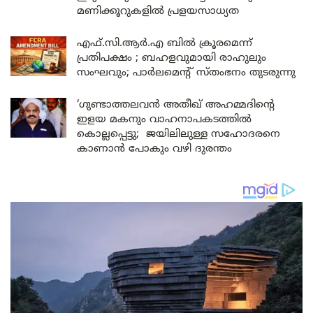
മണിക്കൂറുകളിൽ പ്രളയസാധ്യത
എഫ്.സി.ആർ.എ ബിൽ ക്രൂരമെന്ന്
പ്രതിപക്ഷം ; ബഹളവുമായി രാഹുലും
സംഘവും; പാർലമെന്റ് സ്തംഭനം തുടരുന്നു
‘ഗുണ്ടാത്തലവൻ അതീഖ് അഹമ്മദിന്റെ
ഇളയ മകനും വാഹനാപകടത്തിൽ
കൊല്ലപ്പെട്ടു; ജയിലിലുള്ള സഹോദരനെ
കാണാൻ പോകും വഴി ദുരന്തം