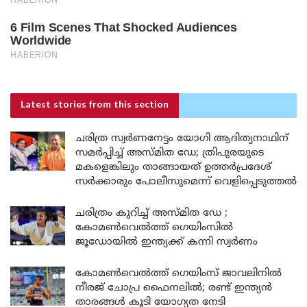
Latest stories
from this section
ചരിത്ര സ്വർണനേട്ടം യോഗി ആദിത്യനാഥിന്
സമർപ്പിച്ച് അസ്മിത ഡേ; ത്രിപുരയുടെ
മകളെങ്കിലും താങ്ങായത് ഉത്തർപ്രദേശ്
സർക്കാരും പോലീസുമെന്ന് വെളിപ്പെടുത്തൽ
ചരിത്രം കുറിച്ച് അസ്മിത ഡേ ;
കോമൺവെൽത്ത് ഗെയിംസിൽ
ജൂഡോയിൽ ഇന്ത്യക്ക് കന്നി സ്വർണം
കോമൺവെൽത്ത് ഗെയിംസ് ജാവലിനിൽ
നീരജ് ചോപ്ര ഫൈനലിൽ; രണ്ട് ഇന്ത്യൻ
താരങ്ങൾ കൂടി യോഗ്യത നേടി