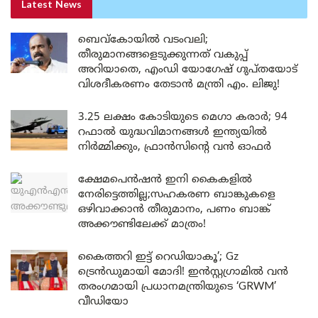
Latest News
ബെവ്കോയിൽ വടംവലി;
തീരുമാനങ്ങളെടുക്കുന്നത് വകുപ്പ്
അറിയാതെ, എംഡി യോഗേഷ് ഗുപ്തയോട്
വിശദീകരണം തേടാൻ മന്ത്രി എം. ലിജു!
3.25 ലക്ഷം കോടിയുടെ മെഗാ കരാർ; 94
റഫാൽ യുദ്ധവിമാനങ്ങൾ ഇന്ത്യയിൽ
നിർമ്മിക്കും, ഫ്രാൻസിന്റെ വൻ ഓഫർ
ക്ഷേമപെൻഷൻ ഇനി കൈകളിൽ
നേരിട്ടെത്തില്ല;സഹകരണ ബാങ്കുകളെ
ഒഴിവാക്കാൻ തീരുമാനം, പണം ബാങ്ക്
അക്കൗണ്ടിലേക്ക് മാത്രം!
കൈത്തറി ഇട്ട് റെഡിയാകൂ’; Gz
ട്രെൻഡുമായി മോദി! ഇൻസ്റ്റഗ്രാമിൽ വൻ
തരംഗമായി പ്രധാനമന്ത്രിയുടെ ‘GRWM’
വീഡിയോ