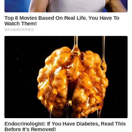
സംസാരിക്കരുത്. സംസാരിച്ചാൽ നിന്റെ തൊണ്ട ഞാൻ
മുറിച്ചുകളയും!”
യഥാർത്ഥത്തിൽ മഗ്രാത്തിന്റെ ഭാര്യയുടെ
അസുഖത്തെക്കുറിച്ച് സർവന് അറിയില്ലായിരുന്നു.
തന്നോട് മോശമായി സംസാരിച്ച മഗ്രാത്തിന്
ഒപ്പത്തിനൊപ്പം മറുപടി നൽകി എന്ന് മാത്രമേ സർവൻ
കരുതിയുള്ളൂ. ഗ്രൗണ്ടിലെ ആ ചൂടേറിയ തർക്കം
സർവന്റെ ബാറ്റിനെ കൂടുതൽ മൂർച്ചയുള്ളതാക്കി.
മഗ്രാത്തിന്റെ ഓരോ പന്തിനെയും സർവാൻ ക്രൂരമായി
പ്രഹരിച്ചു. 105 റൺസ് നേടി സർവൻ
പുറത്താകുമ്പോഴേക്കും വെസ്റ്റ് ഇൻഡീസ് ചരിത്ര
വിജയത്തിന്റെ പടിവാതിൽക്കൽ എത്തിയിരുന്നു.
ഒടുവിൽ, ലോകത്തെ ഞെട്ടിച്ചുകൊണ്ട് വെസ്റ്റ്
ഇൻഡീസ് ആ ലക്ഷ്യം മറികടന്നു. 418 റൺസ്
പിന്തുടർന്ന് ജയിച്ച് അവർ ലോകറെക്കോർഡ് കുറിച്ചു.
മഗ്രാത്തിന്റെ അഹങ്കാരത്തിനേറ്റ ഏറ്റവും വലിയ