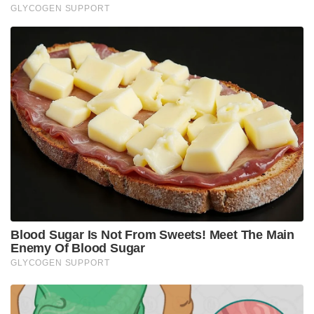
തിരിച്ചടിയായിരുന്നു ആ തോൽവി
Tags:
GLEN MCGRATH
RAMNARESH SARWAN