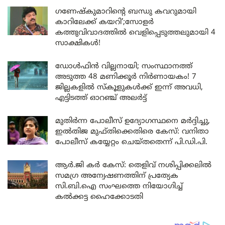
ഗണേഷ്കുമാറിന്റെ ബന്ധു കവറുമായി
കാറിലേക്ക് കയറി’;സോളർ
കത്തുവിവാദത്തിൽ വെളിപ്പെടുത്തലുമായി 4
സാക്ഷികൾ!
ഡോൾഫിൻ വില്ലനായി; സംസ്ഥാനത്ത്
അടുത്ത 48 മണിക്കൂർ നിർണായകം! 7
ജില്ലകളിൽ സ്കൂളുകൾക്ക് ഇന്ന് അവധി,
എട്ടിടത്ത് ഓറഞ്ച് അലർട്ട്
മുതിർന്ന പോലീസ് ഉദ്യോഗസ്ഥനെ മർദ്ദിച്ചു,
ഇൽതിജ മുഫ്തിക്കെതിരെ കേസ്: വനിതാ
പോലീസ് കയ്യേറ്റം ചെയ്തതെന്ന് പി.ഡി.പി.
ആർ.ജി കർ കേസ്: തെളിവ് നശിപ്പിക്കലിൽ
സമഗ്ര അന്വേഷണത്തിന് പ്രത്യേക
സി.ബി.ഐ സംഘത്തെ നിയോഗിച്ച്
കൽക്കട്ട ഹൈക്കോടതി