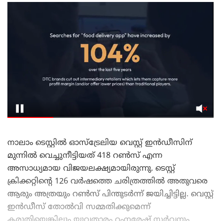
നാലാം ടെസ്റ്റിൽ ഓസ്‌ട്രേലിയ വെസ്റ്റ് ഇൻഡീസിന്
മുന്നിൽ വെച്ചുനീട്ടിയത് 418 റൺസ് എന്ന
അസാധ്യമായ വിജയലക്ഷ്യമായിരുന്നു. ടെസ്റ്റ്
ക്രിക്കറ്റിന്റെ 126 വർഷത്തെ ചരിത്രത്തിൽ അതുവരെ
ആരും അത്രയും റൺസ് പിന്തുടർന്ന് ജയിച്ചിട്ടില്ല. വെസ്റ്റ്
ഇൻഡീസ് തോൽവി സമ്മതിക്കുമെന്ന്
കരുതിയെങ്കിലും യുവതാരം റംനരേഷ് സർവനും