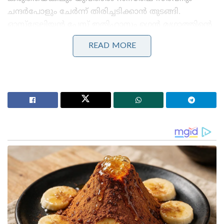
ചന്ദർപോളും ചേർന്ന് തിരിച്ചടിക്കാൻ തുടങ്ങി.
ഓസ്‌ട്രേലിയൻ പേസ് ഇതിഹാസം ഗ്ലെൻ മഗ്രാത്തിന്റെ
പന്തുകൾ സർവാൻ ആത്മവിശ്വാസത്തോടെ
READ MORE
അതിർത്തി കടത്തി. തന്റെ കരിയറിലെ ഏറ്റവും
മോശം ബൗളിംഗ് പ്രകടനം നടത്തേണ്ടി വന്ന
മഗ്രാത്തിന് നിയന്ത്രണം നഷ്ടമായി.
Stories you may like
കോമൺവെൽത്ത് ഗെയിംസ് പതാക ഏറ്റുവാങ്ങി
ഗുജറാത്ത് മുഖ്യമന്ത്രി; 2030ൽ അഹമ്മദാബാദ്
വേദിയാകും
ഗ്ലാസ്‌ഗോയിൽ ഇന്ത്യൻ ബോക്സിങ് കരുത്ത്:
പ്രിയക്കും സാക്ഷിക്കും അരുന്ധതിക്കും സ്വർണം;
ലവ്‌ലിനയ്ക്ക് വെള്ളി
സർവനെ മാനസികമായി തകർക്കാൻ മഗ്രാത്ത് ഒരു