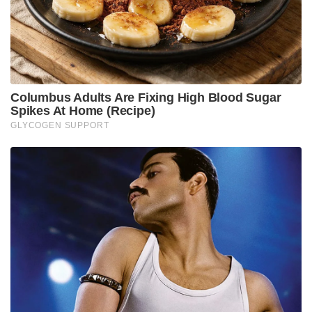
ആയുധം പ്രയോഗിച്ചു—മോശമായ സ്ലെഡ്ജിംഗ്.
സർവാന്റെ അടുത്തെത്തിയ മഗ്രാത്ത് ആ അശ്ലീല
ചോദ്യം ചോദിച്ചു: “ബ്രയാൻ ലാറയുടെ ലിംഗത്തിന്
എന്ത് രുചിയാണെന്ന് നിനക്കറിയാമോ?”സാധാരണ
ഒരു യുവതാരം മഗ്രാത്തിനെപ്പോലൊരു വമ്പന്റെ
മുന്നിൽ പതറിപ്പോകുമായിരുന്നു. എന്നാൽ
പുഞ്ചിരിച്ചുകൊണ്ട് സർവാൻ നൽകിയ മറുപടി
മഗ്രാത്തിനെ തളർത്തിക്കളഞ്ഞു:”എനിക്കറിയില്ല,
ഒരുപക്ഷേ നിന്റെ ഭാര്യയോട് ചോദിച്ചാൽ അവൾ
പറഞ്ഞുതന്നേക്കും!”
മഗ്രാത്തിന്റെ മുഖം പെട്ടെന്ന് ചുവന്നു. ദേഷ്യം കൊണ്ട്
അദ്ദേഹത്തിന്റെ ശരീരം വിറച്ചു. കാരണം, മഗ്രാത്തിന്റെ
ഭാര്യ ജെയ്ൻ അന്ന് അർബുദത്തോട്
പോരാടിക്കൊണ്ടിരിക്കുകയായിരുന്നു. സ്വന്തം
കുടുംബത്തെ വലിച്ചിഴച്ചത് മഗ്രാത്തിന്
സഹിക്കാനായില്ല. വിരൽ ചൂണ്ടിക്കൊണ്ട് മഗ്രാത്ത്
ആക്രോശിച്ചു: “നീ ഇനി എന്റെ ഭാര്യയെക്കുറിച്ച്