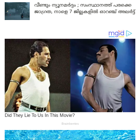
വീണ്ടും ന്യൂനമർദ്ദം ; സംസ്ഥാനത്ത് പരക്കെ
ജാഗ്രത, നാളെ 7 ജില്ലകളിൽ ഓറഞ്ച് അലർട്ട്