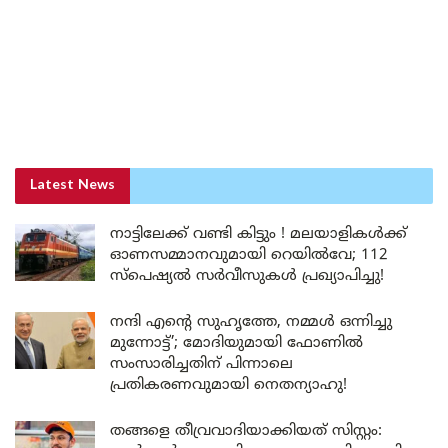
Latest News
നാട്ടിലേക്ക് വണ്ടി കിട്ടും ! മലയാളികൾക്ക്
ഓണസമ്മാനവുമായി റെയിൽവേ; 112
സ്പെഷ്യൽ സർവീസുകൾ പ്രഖ്യാപിച്ചു!
നന്ദി എൻ്റെ സുഹൃത്തേ, നമ്മൾ ഒന്നിച്ചു
മുന്നോട്ട്’; മോദിയുമായി ഫോണിൽ
സംസാരിച്ചതിന് പിന്നാലെ
പ്രതികരണവുമായി നെതന്യാഹു!
തങ്ങളെ തീവ്രവാദിയാക്കിയത് സിസ്റ്റം: