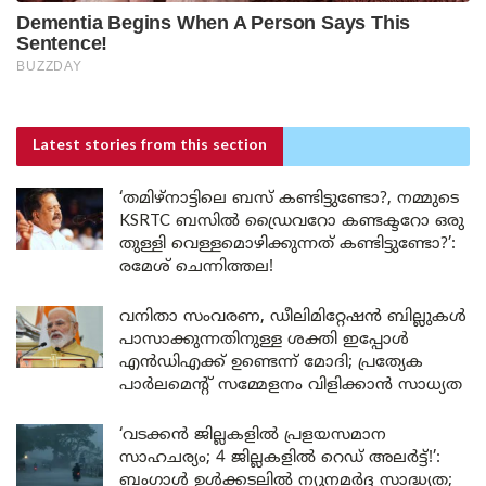
Latest stories
from this section
‘തമിഴ്‌നാട്ടിലെ ബസ് കണ്ടിട്ടുണ്ടോ?, നമ്മുടെ
KSRTC ബസിൽ ഡ്രൈവറോ കണ്ടക്ടറോ ഒരു
തുള്ളി വെള്ളമൊഴിക്കുന്നത് കണ്ടിട്ടുണ്ടോ?’:
രമേശ് ചെന്നിത്തല!
വനിതാ സംവരണ, ഡീലിമിറ്റേഷൻ ബില്ലുകൾ
പാസാക്കുന്നതിനുള്ള ശക്തി ഇപ്പോൾ
എൻഡിഎക്ക് ഉണ്ടെന്ന് മോദി; പ്രത്യേക
പാർലമെന്റ് സമ്മേളനം വിളിക്കാൻ സാധ്യത
‘വടക്കൻ ജില്ലകളിൽ പ്രളയസമാന
സാഹചര്യം; 4 ജില്ലകളിൽ റെഡ് അലർട്ട്!’:
ബംഗാൾ ഉൾക്കടലിൽ ന്യൂനമർദ്ദ സാദ്ധ്യത;