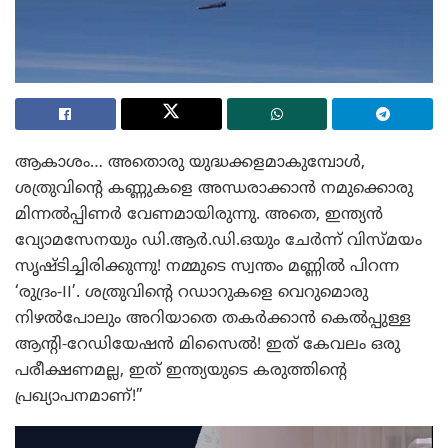
ആകാശം… അതൊരു യുദ്ധക്കളമാകുമ്പോൾ,
ശത്രുവിന്റെ കണ്ണുകളെ അന്ധരാക്കാൻ നമുക്കൊരു
മിന്നൽപ്പിണർ വേണമായിരുന്നു. അതെ, ഇന്ത്യൻ
വ്യോമസേനയും ഡി.ആർ.ഡി.ഒയും ചേർന്ന് വിസ്മയം
സൃഷ്ടിച്ചിരിക്കുന്നു! നമ്മുടെ സ്വന്തം മണ്ണിൽ പിറന്ന
‘രുദ്രം-II’. ശത്രുവിന്റെ റഡാറുകളെ വെറുമൊരു
നിഴൽപോലും അറിയാതെ തകർക്കാൻ കെൽപ്പുള്ള
ആന്റി-റേഡിയേഷൻ മിസൈൽ! ഇത് കേവലം ഒരു
പരീക്ഷണമല്ല, ഇത് ഇന്ത്യയുടെ കരുത്തിന്റെ
പ്രഖ്യാപനമാണ്!”