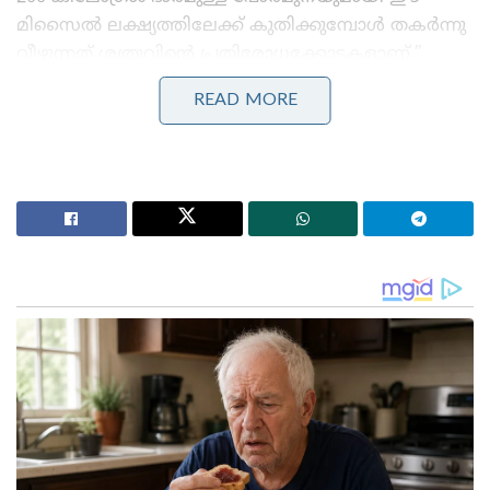
മിസൈൽ ലക്ഷ്യത്തിലേക്ക് കുതിക്കുമ്പോൾ തകർന്നു
വീഴുന്നത് ശത്രുവിന്റെ പ്രതിരോധക്കോട്ടകളാണ്.”
READ MORE
Stories you may like
വിവാഹമോചന ഹർജി പിൻവലിച്ച് സംഗീത ;
വിജയ്ക്കെതിരായ കുടുംബ കോടതിയിലെ എല്ലാ
നടപടികളും അവസാനിപ്പിച്ചു
മിഥുൻ ചക്രവർത്തി ആശുപത്രിയിൽ ; കാണാൻ
ഓടിയെത്തി മുഖ്യമന്ത്രി സുവേന്ദു അധികാരി
ഈ മിസൈലിന്റെ പ്രത്യേകത എന്താണെന്നോ?
ശത്രുവിന്റെ റഡാറുകൾ ഓഫ് ചെയ്താൽപ്പോലും ഇത്
ലക്ഷ്യം തെറ്റില്ല! ഇതിലുള്ള അത്യാധുനിക പാസ്സീവ്
സീക്കർ സാങ്കേതികവിദ്യ വഴി, മുൻപ് ശേഖരിച്ച
വിവരങ്ങൾ ഉപയോഗിച്ച് അത് ശത്രുവിനെ കൃത്യമായി
തേടിപ്പിടിക്കും. 3 കിലോമീറ്റർ മുതൽ 15 കിലോമീറ്റർ