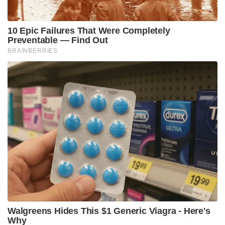
ഇനി ആകാശത്ത് ഇന്ത്യയുടെ പരമാധികാരത്തിന്
മേൽ ഒരു നിഴൽ പോലും വീഴ്ത്താൻ ആർക്കും
കഴിയില്ല. അതെ, ഇത് പുതിയ ഇന്ത്യയുടെ ആകാശ
കരുത്ത്, ഇത് ഭാരതത്തിന്റെ രുദ്രം
Tags:
rudram 2 missile
radar-hunting missiles