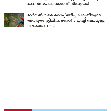
കടലിൽ പോകരുതെന്ന് നിർദ്ദേശം!
മാർവൽ വരെ കോപ്പിയടിച്ച പ്രകൃതിയുടെ
അത്ഭുതം;സ്റ്റീലിനേക്കാൾ 5 ഇരട്ടി ബലമുള്ള
വലകൾ;ചിലന്തി