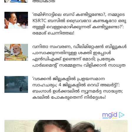
അധികാരി
‘തമിഴ്‌നാട്ടിലെ ബസ് കണ്ടിട്ടുണ്ടോ?, നമ്മുടെ
KSRTC ബസിൽ ഡ്രൈവറോ കണ്ടക്ടറോ ഒരു
തുള്ളി വെള്ളമൊഴിക്കുന്നത് കണ്ടിട്ടുണ്ടോ?’:
രമേശ് ചെന്നിത്തല!
വനിതാ സംവരണ, ഡീലിമിറ്റേഷൻ ബില്ലുകൾ
പാസാക്കുന്നതിനുള്ള ശക്തി ഇപ്പോൾ
എൻഡിഎക്ക് ഉണ്ടെന്ന് മോദി; പ്രത്യേക
പാർലമെന്റ് സമ്മേളനം വിളിക്കാൻ സാധ്യത
‘വടക്കൻ ജില്ലകളിൽ പ്രളയസമാന
സാഹചര്യം; 4 ജില്ലകളിൽ റെഡ് അലർട്ട്!’:
ബംഗാൾ ഉൾക്കടലിൽ ന്യൂനമർദ്ദ സാദ്ധ്യത;
കടലിൽ പോകരുതെന്ന് നിർദ്ദേശം!