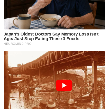
വരെ ഉയരത്തിൽ പറക്കുന്ന യുദ്ധവിമാനങ്ങളിൽ നിന്ന്
ഏത് കഠിനമായ സാഹചര്യത്തിലും ഇത്
വിക്ഷേപിക്കാം. ഹൈദരാബാദിലെ റിസർച്ച് സെന്റർ
ഇമ്രാത്ത്, ഭാരത് ഡയനാമിക്സ് ലിമിറ്റഡ്, അദാനി
ഡിഫൻസ് എന്നിവരുടെ കൂട്ടായ പ്രവർത്തനത്തിന്റെ
ഫലമാണിത്. ചാണ്ഡിപൂരിലെ ഇന്റഗ്രേറ്റഡ് ടെസ്റ്റ് റേഞ്ച്
(ഐടിആർ) വിന്യസിച്ച വിവിധ റേഞ്ച് ഉപകരണങ്ങൾ
പകർത്തിയ ഫ്ലൈറ്റ് ഡാറ്റ സ്ഥിരീകരിച്ചതുപോലെ
എല്ലാ പരീക്ഷണ ലക്ഷ്യങ്ങളും പൂർണ്ണമായും
കൈവരിക്കപ്പെട്ടു,” എന്ന് പ്രതിരോധ മന്ത്രാലയം
പ്രസ്താവനയിൽ അറിയിച്ചു
ഇന്ത്യൻ അതിർത്തിയിലേക്ക് കണ്ണുംനട്ടിരിക്കുന്ന ഏത്
വ്യോമപ്രതിരോധ സംവിധാനത്തിനും ഇനി ഈ പേര്
കേട്ടാൽ ഭയക്കണം – രുദ്രം-II. ചാണ്ഡിപൂരിലെ
ഇന്റഗ്രേറ്റഡ് ടെസ്റ്റ് റേഞ്ചിലെ ഡാറ്റകൾ
വ്യക്തമാക്കുന്നത് ഒന്നുമാത്രം; ഇന്ത്യയുടെ വാനോളം
ഉയർന്ന കരുത്ത് ഇനി ആർക്കും തടയാനാവില്ല!”