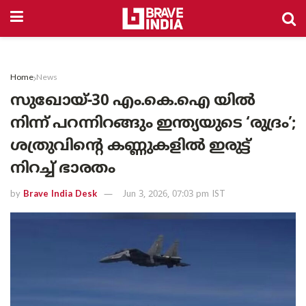
Home
News
സുഖോയ്-30 എം.കെ.ഐ യിൽ
നിന്ന് പറന്നിറങ്ങും ഇന്ത്യയുടെ ‘രുദ്രം’;
ശത്രുവിന്റെ കണ്ണുകളിൽ ഇരുട്ട്
നിറച്ച് ഭാരതം
by
Brave India Desk
Jun 3, 2026, 07:03 pm IST