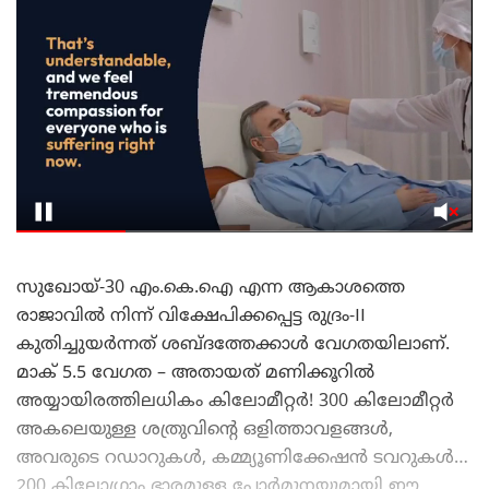
സുഖോയ്-30 എം.കെ.ഐ എന്ന ആകാശത്തെ
രാജാവിൽ നിന്ന് വിക്ഷേപിക്കപ്പെട്ട രുദ്രം-II
കുതിച്ചുയർന്നത് ശബ്ദത്തേക്കാൾ വേഗതയിലാണ്.
മാക് 5.5 വേഗത – അതായത് മണിക്കൂറിൽ
അയ്യായിരത്തിലധികം കിലോമീറ്റർ! 300 കിലോമീറ്റർ
അകലെയുള്ള ശത്രുവിന്റെ ഒളിത്താവളങ്ങൾ,
അവരുടെ റഡാറുകൾ, കമ്മ്യൂണിക്കേഷൻ ടവറുകൾ…
200 കിലോഗ്രാം ഭാരമുള്ള പോർമുനയുമായി ഈ