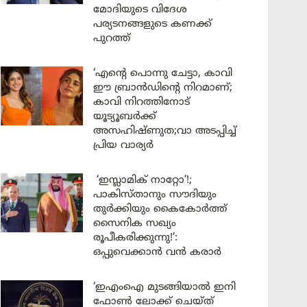
മോദിയുടെ വിദേശ
പര്യടനങ്ങളുടെ കണക്ക്
പുറത്ത്
‘എന്റെ പൊന്നു ചേട്ടാ, കാവി
ഈ ബ്രാൻഡിന്റെ നിറമാണ്;
കാവി നിറത്തിനോട്
യൂട്യൂബർക്ക്
അസഹിഷ്ണുത;വാ അടപ്പിച്ച്
പ്രിയ വാര്യർ
‘ഇസ്ലാമിക് നാറ്റോ’!;
പാകിസ്താനും സൗദിയും
തുർക്കിയും കൈകോർത്ത്
സൈനിക സഖ്യം
രൂപീകരിക്കുന്നു!’:
ഒപ്പുവെക്കാൻ വൻ കരാർ
‘ഇഎംഐ മുടങ്ങിയാൽ ഇനി
ഫോൺ ലോക്ക് ചെയ്ത്