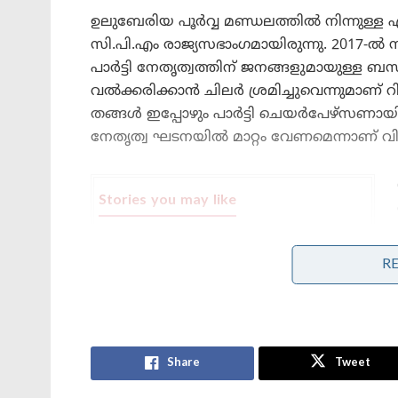
ഉലുബേരിയ പൂർവ്വ മണ്ഡലത്തിൽ നിന്നുള
സി.പി.എം രാജ്യസഭാംഗമായിരുന്നു. 2017-ൽ സി.പ
പാർട്ടി നേതൃത്വത്തിന് ജനങ്ങളുമായുള്ള ബന്ധം 
വൽക്കരിക്കാൻ ചിലർ ശ്രമിച്ചുവെന്നുമ
തങ്ങൾ ഇപ്പോഴും പാർട്ടി ചെയർപേഴ്‌സണായി
നേതൃത്വ ഘടനയിൽ മാറ്റം വേണമെന്നാണ് വ
Stories you may like
മാർവൽ വരെ കോപ്പിയടിച്ച
പ്രകൃതിയുടെ അത്ഭുതം;സ്റ്റീലിനേക്കാൾ
R
5 ഇരട്ടി ബലമുള്ള വലകൾ;ചിലന്തി
‘ഹമാസ് മോഡലിൽ കശ്മീരിൽ
ഭീകരാക്രമണത്തിന് പാക് ഐ.എസ്.ഐ
നീക്കം!’: തുർക്കി പിസ്റ്റളുകളും
ഓൺലൈൻ ബ്രെയിൻവാഷിംഗും
Share
Tweet