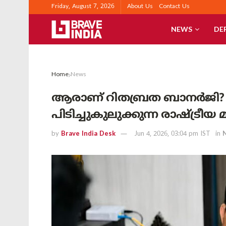
Friday, August 7, 2026
About Us
Contact Us
NEWS
DE
Home
News
ആരാണ് റിതബ്രത ബാനർജി
പിടിച്ചുകുലുക്കുന്ന രാഷ്ട്രീയ
by
Brave India Desk
Jun 4, 2026, 03:04 pm IST
in