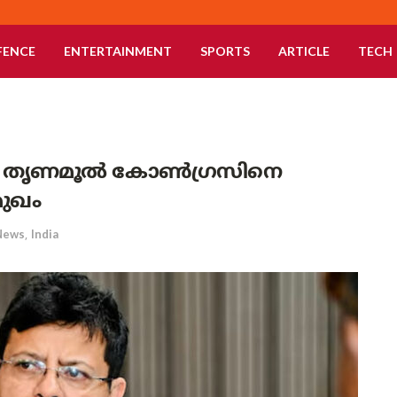
FENCE
ENTERTAINMENT
SPORTS
ARTICLE
TECH
? തൃണമൂൽ കോൺഗ്രസിനെ
 മുഖം
News
,
India