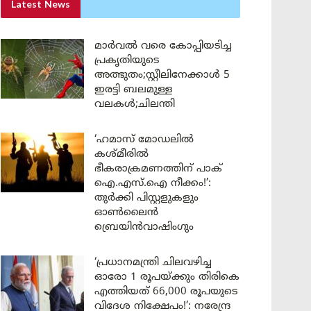
Latest News
മാർവൽ വരെ കോപ്പിയടിച്ച
പ്രകൃതിയുടെ
അത്ഭുതം;സ്റ്റീലിനേക്കാൾ 5
ഇരട്ടി ബലമുള്ള
വലകൾ;ചിലന്തി
‘ഹമാസ് മോഡലിൽ
കശ്മീരിൽ
ഭീകരാക്രമണത്തിന് പാക്
ഐ.എസ്.ഐ നീക്കം!’:
തുർക്കി പിസ്റ്റളുകളും
ഓൺലൈൻ
ബ്രെയിൻവാഷിംഗും
‘പ്രധാനമന്ത്രി ചിലവഴിച്ച
ഓരോ 1 രൂപയ്ക്കും തിരികെ
എത്തിയത് 66,000 രൂപയുടെ
വിദേശ നിക്ഷേപം!’: നരേന്ദ്ര