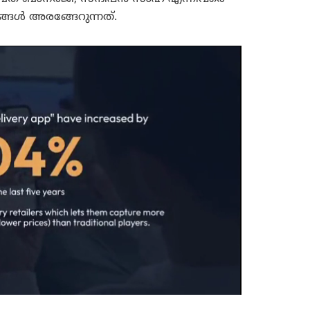
കങ്ങൾ അരങ്ങേറുന്നത്.