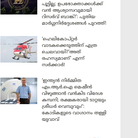
പൂട്ടില്ല; ഉപഭോക്താക്കൾക്ക്
വൻ ആശ്വാസവുമായി
റിസർവ് ബാങ്ക്!’: പുതിയ
മാർഗ്ഗനിർദ്ദേശങ്ങൾ പുറത്ത്!
‘ഹെലികോപ്റ്റർ
വാടകക്കെടുത്തിന് എത്ര
ചെലവായി?’അത്
രഹസ്യമാണ്’ എന്ന്
സർക്കാർ!
‘ഇന്ത്യൻ നിർമ്മിത
എം.ആർ.ഐ മെഷീൻ
വിഴുങ്ങാൻ വൻകിട വിദേശ
കമ്പനി; രക്ഷകരായി ടാറ്റയും
ശ്രീധർ വെമ്പുവും!’:
കോടികളുടെ വാഗ്ദാനം തള്ളി
യുവാവ്