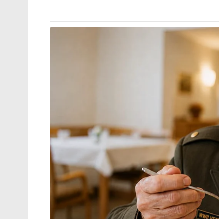
സന്ദീപൻ സാഹ എന്നിവരെ തൃണമൂൽ പുറത്
അംഗസംഖ്യ 80-ൽ നിന്നും 78-ലേക്ക് കുറഞ്ഞു
റിതബ്രത ബാനർജിയുടെ നേതൃത്വത്തിൽ 5
പ്രധാന പ്രതിപക്ഷ പാർട്ടിയായി പ്രഖ്യാപിക്
സി.ബി.ഐ, ഇ.ഡി അന്വേഷണം നേരിടുന്നവരാ
ബാനർജി വിളിച്ചുചേർത്ത യോഗത്തിൽ 20 ത
ഇത് പാർട്ടിയുടെ എം.എൽ.എമാർക്കിടയിൽ മമതയ
സൂചനയായാണ് രാഷ്ട്രീയ നിരീക്ഷകർ വിലയിര
Tags:
tmc
Ritabrata Banerjee