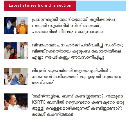
Latest stories
from this section
പ്രധാനമന്ത്രി മോദിയുമായി കൂടിക്കാഴ്ച
നടത്തി സുഖ്ബീർ സിങ് ബാദൽ ;
പഞ്ചാബിൽ വീണ്ടും സഖ്യസാധ്യത
വിവാഹമോചന ഹർജി പിൻവലിച്ച് സംഗീത ;
വിജയ്ക്കെതിരായ കുടുംബ കോടതിയിലെ
എല്ലാ നടപടികളും അവസാനിപ്പിച്ചു
മിഥുൻ ചക്രവർത്തി ആശുപത്രിയിൽ ;
കാണാൻ ഓടിയെത്തി മുഖ്യമന്ത്രി സുവേന്ദു
അധികാരി
‘തമിഴ്‌നാട്ടിലെ ബസ് കണ്ടിട്ടുണ്ടോ?, നമ്മുടെ
KSRTC ബസിൽ ഡ്രൈവറോ കണ്ടക്ടറോ ഒരു
തുള്ളി വെള്ളമൊഴിക്കുന്നത് കണ്ടിട്ടുണ്ടോ?’:
രമേശ് ചെന്നിത്തല!