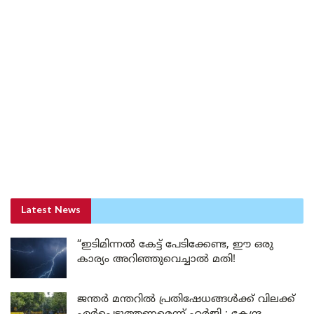
Latest News
“ഇടിമിന്നൽ കേട്ട് പേടിക്കേണ്ട, ഈ ഒരു
കാര്യം അറിഞ്ഞുവെച്ചാൽ മതി!
ജന്തർ മന്തറിൽ പ്രതിഷേധങ്ങൾക്ക് വിലക്ക്