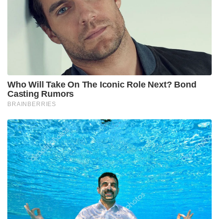
ഇന്ത്യയും തമ്മിലുള്ള പ്രതിരോധ സഹകരണം
വെറുമൊരു കച്ചവടമല്ലെന്നും, അത് പരസ്പര
വിശ്വാസത്തിലധിഷ്ഠിതമാണെന്നും പുടിൻ
ചൂണ്ടിക്കാട്ടി. ബ്രഹ്മോസ് സൂപ്പർസോണിക് ക്രൂയിസ്
മിസൈൽ പദ്ധതി ഈ സഹകരണത്തിന്റെ മികച്ച
ഉദാഹരണമാണെന്നും അദ്ദേഹം പറഞ്ഞു.
പ്രധാനമന്ത്രി മോദിയെ അമേരിക്ക വിസ
നൽകുന്നതിൽ നിന്ന് വിലക്കിയ കാലഘട്ടത്തെ പുടിൻ
ഓർമ്മിപ്പിച്ചു. മാറിവരുന്ന ഭൗമരാഷ്ട്രീയ
സാഹചര്യങ്ങളെ ഇന്ത്യ എങ്ങനെ നേരിടുന്നു
എന്നതിനൊരു ഉദാഹരണമാണിതെന്നും അദ്ദേഹം
അഭിപ്രായപ്പെട്ടു. :ഇന്ത്യയുമായുള്ള സഹകരണം
രാഷ്ട്രീയ സാഹചര്യങ്ങളെ ആശ്രയിച്ചല്ല
നിലനിൽക്കുന്നതെന്നും, ഒരു മൂന്നാം കക്ഷിയുടെയും
നിർദ്ദേശങ്ങൾക്ക് വഴങ്ങി ഇന്ത്യയ്ക്ക് ആയുധങ്ങൾ
നൽകുന്നത് നിർത്താൻ റഷ്യ തയ്യാറല്ലെന്നും പുടിൻ