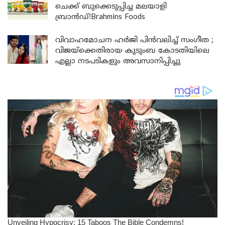
ചെക്ക് ബുക്കെടുപ്പിച്ച മലയാളി
ബ്രാൻഡ്!Brahmins Foods
വിവാഹമോചന ഹർജി പിൻവലിച്ച് സംഗീത ;
വിജയ്ക്കെതിരായ കുടുംബ കോടതിയിലെ
എല്ലാ നടപടികളും അവസാനിപ്പിച്ചു