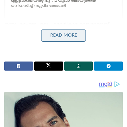
ഏറ്റുവാങ്ങിയിരുന്നു’ ; മഹുവാ മൊയ്ത്രയെ
പരിഹസിച്ച് സുപ്രീം കോടതി
ഇന്ത്യ എപ്പോഴും ഒരു പരമാധികാര രാജ്യമായാണ്
പ്രവർത്തിക്കുന്നതെന്നും, പ്രധാനമന്ത്രി മോദിയുടെ
READ MORE
നേതൃത്വത്തിൽ ഉപരോധ ഭീഷണികൾ ഇന്ത്യയെ
ബാധിക്കില്ലെന്നും പുടിൻ വ്യക്തമാക്കി. ബാഹ്യ
സമ്മർദ്ദങ്ങൾക്ക് വഴങ്ങാതെ, സ്വന്തം താൽപ്പര്യങ്ങൾ
മുൻനിർത്തി വിദേശനയം രൂപീകരിക്കാൻ ഇന്ത്യയ്ക്ക്
സ്വാതന്ത്ര്യമുണ്ടെന്നും അദ്ദേഹം കൂട്ടിച്ചേർത്തു.
ലോകത്തിലെ ഏറ്റവും ആധുനികമായ
യുദ്ധവിമാനങ്ങളിലൊന്നാണ് സു-57 എന്ന് പുടിൻ
വിശേഷിപ്പിച്ചു. നേരത്തെ ഇന്ത്യയുമായി സഹകരിച്ച്
ഈ വിമാനം നിർമ്മിക്കാൻ റഷ്യ
പദ്ധതിയിട്ടിരുന്നെങ്കിലും അത് സാധ്യമായില്ലെന്നും,
എന്നാൽ ഇപ്പോൾ ഈ വിമാനം ഇന്ത്യയ്ക്ക് വിൽക്കാൻ
റഷ്യ തയ്യാറാണെന്നും അദ്ദേഹം പറഞ്ഞു. റഷ്യയും