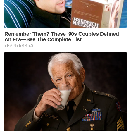
മെഡൽ , അതി വിശിഷ്ട സേവാ മെഡൽ എന്നിവ
നൽകി രാജ്യം അദ്ദേഹത്തെ ആദരിച്ചിട്ടുണ്ട്.
Tags:
Lt Gen Dhiraj Seth
indian army
Chief of Army Staff