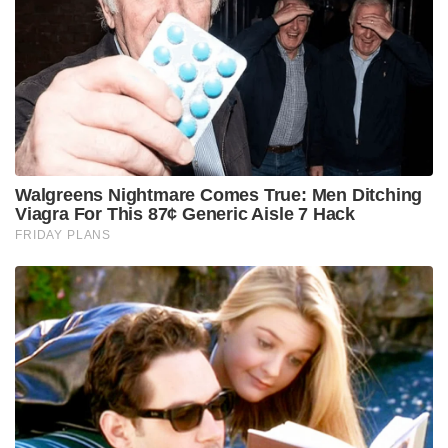
; യു.പി.ഐ നിയമഭേദഗതിയിൽ വ്യക്തത വരുത്തി
കേന്ദ്രസർക്കാർ
പുനെ ഖദക്വാസ്ലയിലെ നാഷണൽ ഡിഫൻസ്
അക്കാദമി , ഡെറാഡൂണിലെ ഇന്ത്യൻ മിലിട്ടറി
അക്കാദമി എന്നിവടങ്ങളിലെ പഠനത്തിന് ശേഷം
പ്രതിരോധ കോഴ്സുകളിൽ ഉന്നത വിജയം
കരസ്ഥമാക്കിക്കൊണ്ടാണ് അദ്ദേഹം സേനയിൽ
എത്തിയത്. പാരീസിലെ പ്രശസ്തമായ ‘കമാൻഡ്
ആൻഡ് സ്റ്റാഫ് കോഴ്സ്’, അമേരിക്കയിലെ
‘ഇന്റർനാഷണൽ ഡിഫൻസ് അക്വിസിഷൻ
മാനേജ്മെന്റ് കോഴ്സ്’ എന്നിവയും
പൂർത്തിയാക്കിയിട്ടുണ്ട്. 1986 ഡിസംബറിൽ ഇന്ത്യൻ
ആർമിയുടെ ‘ആർമേർഡ് കോർപ്സിൽ’ (2nd Lancers)
ആണ് ആദ്യമായി കമ്മീഷൻ ചെയ്യപ്പെട്ടത്. രാജ്യത്തിന്
നൽകിയ മികച്ച സേവനങ്ങൾ മുൻനിർത്തി പരമ
വിശിഷ്ട സേവാ മെഡൽ , ഉത്തം യുദ്ധ് സേവാ