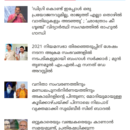
‘ഡിഗ്രി കൊണ്ട് ഇപ്പോൾ ഒരു
പ്രയോജനവുമില്ല, രാജ്യത്ത് എല്ലാ തൊഴിൽ
വാതിലുകളും അടഞ്ഞു’ ; ‘ഛാത്രോം കീ
ഗൂഞ്ച്’ വിദ്യാർത്ഥി സംഗമത്തിൽ രാഹുൽ
ഗാന്ധി
2021 നിയമസഭാ തിരഞ്ഞെടുപ്പിന് ശേഷം
നടന്ന അക്രമ സംഭവങ്ങളിൽ
നടപടികളുമായി ബംഗാൾ സർക്കാർ ; മുൻ
തൃണമൂൽ എം.എൽ.എ സനത് ഡേ
അറസ്റ്റിൽ
വനിതാ സംവരണത്തിനും
മണ്ഡലപുനർനിർണയത്തിനും
അകാലിദളിന്റെ പിന്തുണ; മോദിയുമായുള്ള
കൂടിക്കാഴ്ചയ്ക്ക് പിന്നാലെ നിലപാട്
വ്യക്തമാക്കി സുഖ്ബീർ സിങ് ബാദൽ
ഒറ്റുകാരെയും വഞ്ചകരെയും കാണാൻ
സമയമുണ്ട്, പ്രതിഷേധിക്കുന്ന