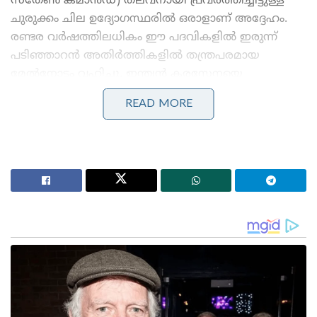
സതേൺ കമാൻഡ്) തലവനായി പ്രവർത്തിച്ചിട്ടുള്ള
ചുരുക്കം ചില ഉദ്യോഗസ്ഥരിൽ ഒരാളാണ് അദ്ദേഹം.
രണ്ടര വർഷത്തിലധികം ഈ പദവികളിൽ ഇരുന്ന്
പടിഞ്ഞാറൻ അതിർത്തികളിൽ തന്ത്രപരമായ
മേൽനോട്ടം വഹിച്ചു. ഇന്ത്യൻ കരസേനയെ
അത്യാധുനിക സാങ്കേതികവിദ്യകളിലേക്ക്
READ MORE
നയിക്കുന്നതിൽ ധീരജ് സേഥിന്റെ പങ്ക് വലുതാണ്.
ആർമി ആസ്ഥാനത്തെ സ്ട്രാറ്റജിക് പ്ലാനിംഗ്,
ക്യാപബിലിറ്റി ഡെവലപ്മെന്റ് എന്നീ വിഭാഗങ്ങളിൽ
അദ്ദേഹം പ്രധാന പദവികൾ വഹിച്ചിട്ടുണ്ട്.
Stories you may like
പാർട്ടിക്ക് വേണ്ടി പ്രതികരിച്ചതിനാണ് കള്ളക്കേസിൽ
ജയിലിൽ അടയ്ക്കപ്പെട്ടത്, പിന്തുണ വേണ്ട, പിന്നിൽ
നിന്ന് കുത്തരുത്; ജയരാജനെതിരെ ആഞ്ഞടിച്ച്
അർജുൻ ആയങ്കി
സാധാരണക്കാർക്കും ചെറുകിട വ്യാപാരികൾക്കും ഒരു
തരത്തിലുള്ള ട്രാൻസാക്ഷൻ നിരക്കുകളും ഈടാക്കില്ല