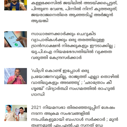
കള്ളക്കേസിൽ ജയിലിൽ അടയ്ക്കപ്പെട്ടത്,
പിന്തുണ വേണ്ട, പിന്നിൽ നിന്ന് കുത്തരുത്;
ജയരാജനെതിരെ ആഞ്ഞടിച്ച് അർജുൻ
ആയങ്കി
സാധാരണക്കാർക്കും ചെറുകിട
വ്യാപാരികൾക്കും ഒരു തരത്തിലുള്ള
ട്രാൻസാക്ഷൻ നിരക്കുകളും ഈടാക്കില്ല ;
യു.പി.ഐ നിയമഭേദഗതിയിൽ വ്യക്തത
വരുത്തി കേന്ദ്രസർക്കാർ
‘ഡിഗ്രി കൊണ്ട് ഇപ്പോൾ ഒരു
പ്രയോജനവുമില്ല, രാജ്യത്ത് എല്ലാ തൊഴിൽ
വാതിലുകളും അടഞ്ഞു’ ; ‘ഛാത്രോം കീ
ഗൂഞ്ച്’ വിദ്യാർത്ഥി സംഗമത്തിൽ രാഹുൽ
ഗാന്ധി
2021 നിയമസഭാ തിരഞ്ഞെടുപ്പിന് ശേഷം
നടന്ന അക്രമ സംഭവങ്ങളിൽ
നടപടികളുമായി ബംഗാൾ സർക്കാർ ; മുൻ
തൃണമൂൽ എം.എൽ.എ സനത് ഡേ