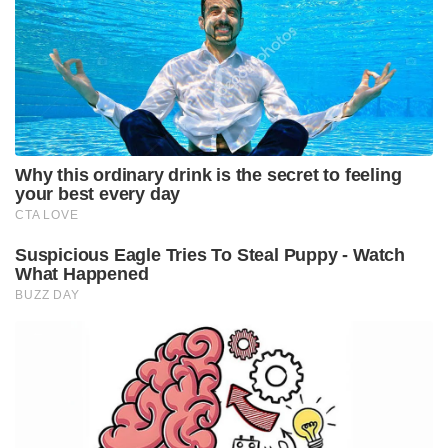
പങ്കെടുത്ത് പ്രയോജനം നേടിയിട്ടുണ്ട്.
Tags:
yoga
international yoga day
sadguru
isha foundation