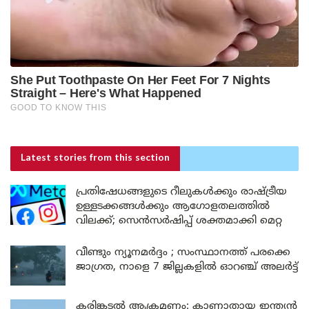
Latest stories
from this section
പ്രതിഷേധങ്ങളുടെ റീലുകൾക്കും രാഷ്ട്രീയ
ഉള്ളടക്കങ്ങൾക്കും ആഗോളതലത്തിൽ
വിലക്ക്; സെൻസർഷിപ്പ് ശക്തമാക്കി മെറ്റ
വീണ്ടും ന്യൂനമർദ്ദം ; സംസ്ഥാനത്ത് പരക്കെ
ജാഗ്രത, നാളെ 7 ജില്ലകളിൽ ഓറഞ്ച് അലർട്ട്
കരിങ്കടൽ ആക്രമണം: കാണാതായ ഇന്ത്യൻ