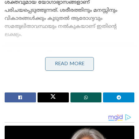
ശക്തവുമായ യോഗാഭ്യാസങ്ങളാണ്
പരിചയപ്പെടുത്തുന്നത്. ശരീരത്തിനും മനസ്സിനും
വികാരങ്ങൾക്കും കൂടുതൽ ആരോഗ്യവും
സമതുലിതാവസ്ഥയും നൽകുകയാണ് ഇതിന്റെ
ലക്ഷ്യം.
Stories you may like
READ MORE
ജപ്പാന്റെ എഫ്-2 പോർവിമാനങ്ങൾ ആദ്യമായി
ഇന്ത്യയിലേക്ക് ; ഇന്തോ-പസഫിക്കിൽ പ്രതിരോധ
സഹകരണം ശക്തമാക്കാൻ തീരുമാനം
തീവ്രവാദ പ്രചാരണത്തിനെതിരെ ശക്തമായ
നടപടികളുമായി ഫഡ്നാവിസ് ; തീവ്രനിലപാടുള്ള 114
പ്രസിദ്ധീകരണങ്ങൾ നിരോധിച്ച് മഹാരാഷ്ട്ര സർക്കാർ
ഇതോടൊപ്പം, സദ്‌ഗുരുവിന്റെ ‘Miracle of Mind’ എന്ന
സൗജന്യ ധ്യാന ആപ്പും പരിചയപ്പെടുത്തുന്നു. വെറും
ഏഴ് മിനിറ്റ് ദൈർഘ്യമുള്ള ഈ ഗൈഡഡ്