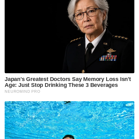
മെഡിറ്റേഷൻ, മുൻപരിചയമില്ലാത്തവർക്കുപോലും
ധ്യാനം എളുപ്പത്തിൽ ജീവിതത്തിന്റെ ഭാഗമാക്കാൻ
സഹായിക്കുന്നു. ലോകമെമ്പാടുമായി 35
ലക്ഷത്തിലധികം സജീവ ഉപയോക്താക്കളുള്ള ഈ
ആപ്പ്, അന്താരാഷ്ട്ര യോഗ ദിനത്തോടനുബന്ധിച്ച്
മലയാളം ഉൾപ്പെടെ ആറ് പുതിയ ഭാഷകളിലും
ലഭ്യമാകുന്നു.
ബെംഗളൂരുവിലെ സദ്‌ഗുരു സന്നിധിയിലും
കോയമ്പത്തൂരിലെ ഈശ യോഗ സെന്ററിലും പ്രത്യേക
യോഗ ദിനാഘോഷങ്ങൾ സംഘടിപ്പിച്ചിട്ടുണ്ട്.
എൻ.സി.സി. കേഡറ്റുകൾ, ബി.എസ്.എഫ്.,
സി.ആർ.പി.എഫ്. ഉദ്യോഗസ്ഥർ, വിദ്യാർത്ഥികൾ,
ഗ്രാമവാസികൾ തുടങ്ങി ആയിരക്കണക്കിന് ആളുകൾ
ഈ പരിപാടികളിൽ പങ്കെടുക്കുന്നു. കഴിഞ്ഞ ഒരു
വർഷത്തിനിടെ മാത്രം ഏഴ് ലക്ഷത്തിലധികം
ആളുകൾ കോയമ്പത്തൂരിലെ ഈശ യോഗ സെന്ററിൽ
സൗജന്യമായി ലഭ്യമായ യോഗ-ധ്യാന സെഷനുകളിൽ