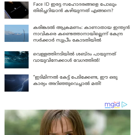
Face ID ഇരട്ട സഹോദരങ്ങളെ പോലും
തിരിച്ചറിയാൻ കഴിയുന്നത് എങ്ങനെ?
കരിങ്കടൽ ആക്രമണം: കാണാതായ ഇന്ത്യൻ
നാവികരെ കണ്ടെത്താനായില്ലെന്ന് കേന്ദ്ര
സർക്കാർ സുപ്രീം കോടതിയിൽ
വെള്ളത്തിനടിയിൽ ശബ്ദം പായുന്നത്
വായുവിനേക്കാൾ വേഗത്തിൽ!
“ഇടിമിന്നൽ കേട്ട് പേടിക്കേണ്ട, ഈ ഒരു
കാര്യം അറിഞ്ഞുവെച്ചാൽ മതി!