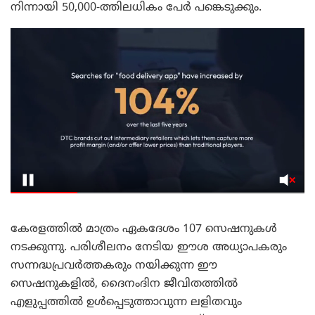
നിന്നായി 50,000-ത്തിലധികം പേർ പങ്കെടുക്കും.
കേരളത്തിൽ മാത്രം ഏകദേശം 107 സെഷനുകൾ
നടക്കുന്നു. പരിശീലനം നേടിയ ഈശ അധ്യാപകരും
സന്നദ്ധപ്രവർത്തകരും നയിക്കുന്ന ഈ
സെഷനുകളിൽ, ദൈനംദിന ജീവിതത്തിൽ
എളുപ്പത്തിൽ ഉൾപ്പെടുത്താവുന്ന ലളിതവും