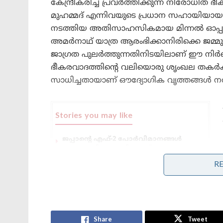
കേന്ദ്രീകരിച്ച് പ്രവർത്തിക്കുന്ന നിരോ
മുഹമ്മദ് എന്നിവയുടെ പ്രധാന സഹായിയായ
നടത്തിയ അതിസാഹസികമായ മിന്നൽ ഓപ്പറേഷ
അമർനാഥ് യാത്ര ആരംഭിക്കാനിരിക്കെ ജമ്
ജാഗ്രത പുലർത്തുന്നതിനിടയിലാണ് ഈ നിർണ്
ഭീകരവാദത്തിന്റെ വലിയൊരു ശൃംഖല തകർക
സാധിച്ചതായാണ് ഔദ്യോഗിക വൃത്തങ്ങൾ ന
Stories you may like
ജപ്പാന്റെ എഫ്-2 പോർവിമാനങ്ങൾ
ആദ്യമായി ഇന്ത്യയിലേക്ക് ; ഇന്തോ-
പസഫിക്കിൽ പ്രതിരോധ സഹകരണം
R
ശക്തമാക്കാൻ തീരുമാനം
തീവ്രവാദ പ്രചാരണത്തിനെതിരെ
ശക്തമായ നടപടികളുമായി
ഫഡ്നാവിസ് ; തീവ്രനിലപാടുള്ള 114
പ്രസിദ്ധീകരണങ്ങൾ നിരോധിച്ച്
മഹാരാഷ്ട്ര സർക്കാർ
Share
Tweet