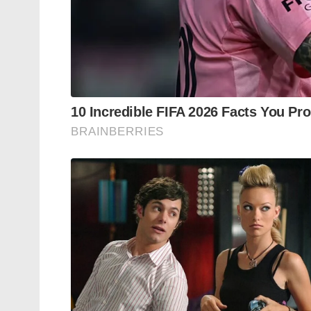
ദിവസത്തെ തീർത്ഥാടനം പൂർണ്ണമായും സു
കശ്മീരിൽ ഒരുക്കിയിരിക്കുന്നത്.
Tags:
Top terror facilitator
linked to Jaish
Las