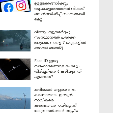
ഉള്ളടക്കങ്ങൾക്കും
ആഗോളതലത്തിൽ വിലക്ക്;
സെൻസർഷിപ്പ് ശക്തമാക്കി
മെറ്റ
വീണ്ടും ന്യൂനമർദ്ദം ;
സംസ്ഥാനത്ത് പരക്കെ
ജാഗ്രത, നാളെ 7 ജില്ലകളിൽ
ഓറഞ്ച് അലർട്ട്
Face ID ഇരട്ട
സഹോദരങ്ങളെ പോലും
തിരിച്ചറിയാൻ കഴിയുന്നത്
എങ്ങനെ?
കരിങ്കടൽ ആക്രമണം:
കാണാതായ ഇന്ത്യൻ
നാവികരെ
കണ്ടെത്താനായില്ലെന്ന്
കേന്ദ്ര സർക്കാർ സുപ്രീം