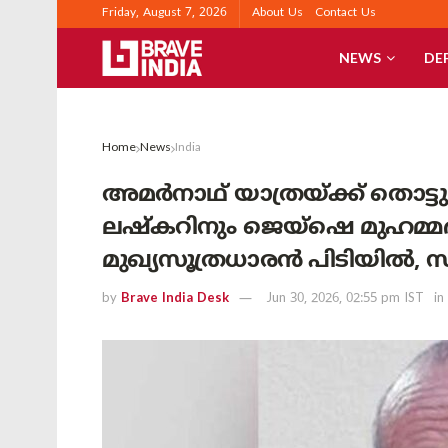
Friday, August 7, 2026
About Us
Contact Us
NEWS
DE
Home
News
India
അമർനാഥ് യാത്രയ്ക്ക് തൊട്ടു
ലഷ്കറിനും ജെയ്ഷെ മുഹമ്മ
മുഖ്യസൂത്രധാരൻ പിടിയിൽ, 
by
Brave India Desk
Jun 30, 2026, 02:55 pm IST
in