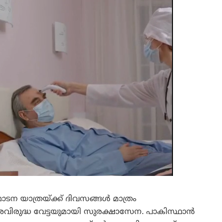
 യാത്രയ്ക്ക് ദിവസങ്ങൾ മാത്രം
രവിരുദ്ധ വേട്ടയുമായി സുരക്ഷാസേന. പാകിസ്ഥാൻ