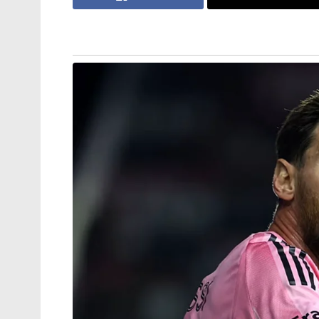
മുൻനിര കമാൻഡർമാർ രാജ്യത്ത് എത്തിയ 
നടത്തിയിരുന്നതായും അന്വേഷണസംഘം കണ്ട
നുഴഞ്ഞുകയറ്റം ആസൂത്രണം ചെയ്യുന്നത
ഐഎസ്‌ഐയുടെ (ISI) ഉന്നത ഉദ്യോഗസ്ഥരുമ
സമ്പർക്കം പുലർത്തിയിരുന്നതായും ഡിജിറ്റ
അറസ്റ്റോടെ അമർനാഥ് യാത്ര തകർക്കാൻ ലക്ഷ
ഗൂഢാലോചനയാണ് പൊളിഞ്ഞത്.
അതേസമയം, ലക്ഷക്കണക്കിന് തീർത്ഥാടകർ
ഉറപ്പാക്കുന്നതിനായി ജമ്മു കശ്മീരിലുട
സംയുക്തമായി വൻതോതിൽ മോക്ക് ഡ്രില്ലുകൾ
ബൽതാൽ എന്നീ രണ്ട് പ്രധാന യാത്ര പാതകള
അടിയന്തര രക്ഷാപ്രവർത്തനം എന്നിവ മുൻന
സിആർപിഎഫ് (CRPF), ജമ്മു കശ്മീർ പോലീ
ആൻഡ് റെസ്ക്യൂ ടീം എന്നിവർ സംയുക്ത
നൽകുന്നത്. ജൂലൈ 3-ന് ആരംഭിച്ച് രക്ഷാബന