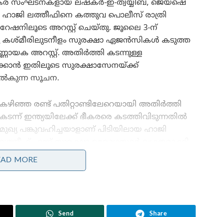
ധിത ഭീകര സംഘടനകളായ ലഷ്കർ-ഇ-ത്വയ്യിബ, ജെയ്ഷെ
 ഹാജി ലത്തീഫിനെ കത്തുവ പൊലീസ് രാത്രി
നിലൂടെ അറസ്റ്റ് ചെയ്തു. ജൂലൈ 3-ന്
മു കശ്മീരിലുടനീളം സുരക്ഷാ ഏജൻസികൾ കടുത്ത
ണായക അറസ്റ്റ്. അതിർത്തി കടന്നുള്ള
്കാൻ ഇതിലൂടെ സുരക്ഷാസേനയ്ക്ക്
ൽകുന്ന സൂചന.
കഴിഞ്ഞ രണ്ട് പതിറ്റാണ്ടിലേറെയായി അതിർത്തി
കടന്ന് ഇന്ത്യയിലേക്ക് ഭീകരരെ കടത്തിവിടുന്നതിൽ
മുഖ്യ പങ്കുവഹിച്ചയാളാണ് പിടിയിലായ ഹാജി
ലത്തീഫ് എന്ന് സുരക്ഷാ ഉദ്യോഗസ്ഥർ വ്യക്തമാക്കി.
പാകിസ്ഥാനിൽ നിന്നും കശ്മീരിലേക്ക് കടക്കുന്ന
EAD MORE
ഭീകരർക്ക് ഒളിത്താവളങ്ങളും ആയുധങ്ങളും
എത്തിച്ചു നൽകിയിരുന്നതും ഇയാളായിരുന്നു.
കുറഞ്ഞത് 12 പാകിസ്ഥാൻ ഭീകരരെയെങ്കിലും
ഇന്ത്യയിലേക്ക് നുഴഞ്ഞുകയറാൻ ഇയാൾ നേരിട്ട്
Send
Share