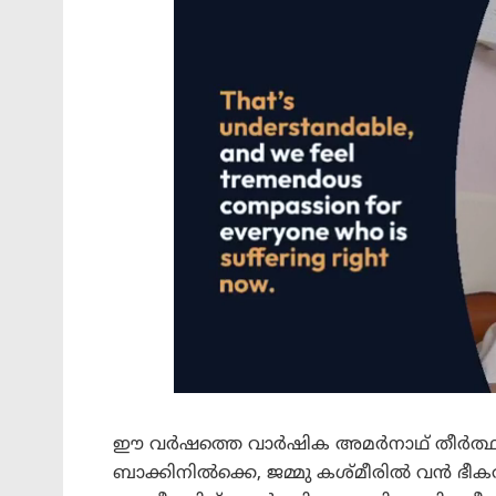
ഈ വർഷത്തെ വാർഷിക അമർനാഥ് തീർത്ഥാടന
ബാക്കിനിൽക്കെ, ജമ്മു കശ്മീരിൽ വൻ ഭീക