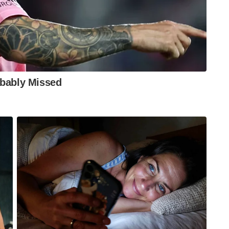
രക്ഷിതമാക്കാൻ അത്യാധുനിക സജ്ജീകരണങ്ങളാണ്
hkar for decades