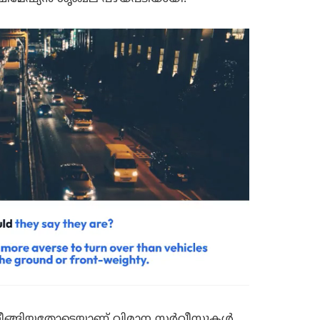
 നീങ്ങിയതോടെയാണ് വിമാന സർവീസുകൾ