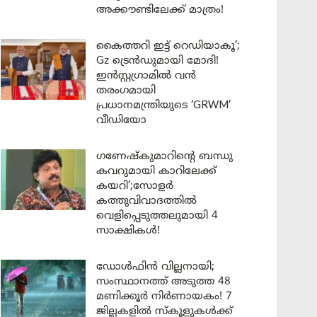
അക്കൗണ്ടിലേക്ക് മാത്രം!
കൈത്തറി ഇട്ട് റെഡിയാകൂ’;
Gz ട്രെൻഡുമായി മോദി!
ഇൻസ്റ്റഗ്രാമിൽ വൻ
തരംഗമായി
പ്രധാനമന്ത്രിയുടെ ‘GRWM’
വീഡിയോ
ഗണേഷ്കുമാറിന്റെ ബന്ധു
കവറുമായി കാറിലേക്ക്
കയറി’;സോളർ
കത്തുവിവാദത്തിൽ
വെളിപ്പെടുത്തലുമായി 4
സാക്ഷികൾ!
ഡോൾഫിൻ വില്ലനായി;
സംസ്ഥാനത്ത് അടുത്ത 48
മണിക്കൂർ നിർണായകം! 7
ജില്ലകളിൽ സ്കൂളുകൾക്ക്