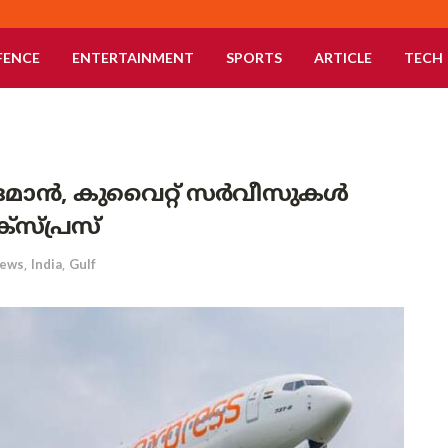
FENCE
ENTERTAINMENT
SPORTS
ARTICLE
TECH
 ഒമാൻ, കുവൈറ്റ് സർവീസുകൾ
്സ്പ്രസ്
ews
,
India
,
Gulf