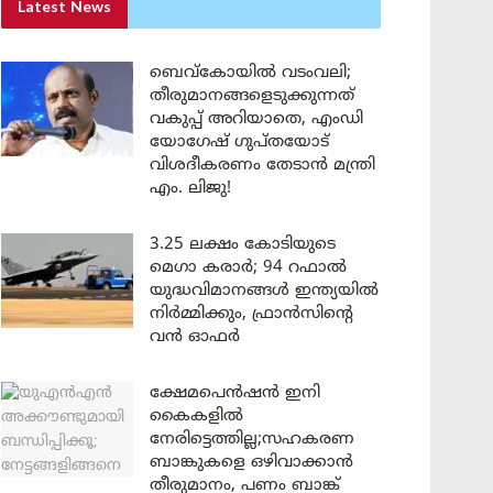
Latest News
ബെവ്കോയിൽ വടംവലി;
തീരുമാനങ്ങളെടുക്കുന്നത്
വകുപ്പ് അറിയാതെ, എംഡി
യോഗേഷ് ഗുപ്തയോട്
വിശദീകരണം തേടാൻ മന്ത്രി
എം. ലിജു!
3.25 ലക്ഷം കോടിയുടെ
മെഗാ കരാർ; 94 റഫാൽ
യുദ്ധവിമാനങ്ങൾ ഇന്ത്യയിൽ
നിർമ്മിക്കും, ഫ്രാൻസിന്റെ
വൻ ഓഫർ
ക്ഷേമപെൻഷൻ ഇനി
കൈകളിൽ
നേരിട്ടെത്തില്ല;സഹകരണ
ബാങ്കുകളെ ഒഴിവാക്കാൻ
തീരുമാനം, പണം ബാങ്ക്