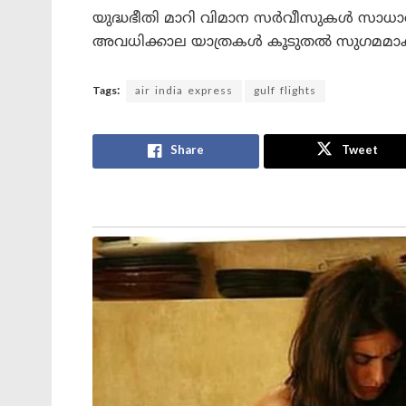
യുദ്ധഭീതി മാറി വിമാന സർവീസുകൾ സാധാര
അവധിക്കാല യാത്രകൾ കൂടുതൽ സുഗമമാക്
Tags:
air india express
gulf flights
Share
Tweet