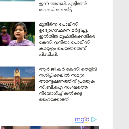
ഇന്ന് അവധി, എട്ടിടത്ത്
ഓറഞ്ച് അലർട്ട്
മുതിർന്ന പോലീസ്
ഉദ്യോഗസ്ഥനെ മർദ്ദിച്ചു,
ഇൽതിജ മുഫ്തിക്കെതിരെ
കേസ്: വനിതാ പോലീസ്
കയ്യേറ്റം ചെയ്തതെന്ന്
പി.ഡി.പി.
ആർ.ജി കർ കേസ്: തെളിവ്
നശിപ്പിക്കലിൽ സമഗ്ര
അന്വേഷണത്തിന് പ്രത്യേക
സി.ബി.ഐ സംഘത്തെ
നിയോഗിച്ച് കൽക്കട്ട
ഹൈക്കോടതി