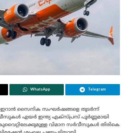
WhatsApp
Telegram
സ്-ഇറാൻ സൈനിക സംഘർഷങ്ങളെ തുടർന്ന്
വീസുകൾ എയർ ഇന്ത്യ എക്സ്പ്രസ് പൂർണ്ണമായി
 കുവൈറ്റിലേക്കുമുള്ള വിമാന സർവീസുകൾ തിരികെ
ിമേഷ്യൻ ശൃംഖല പഴയപടിയായി.