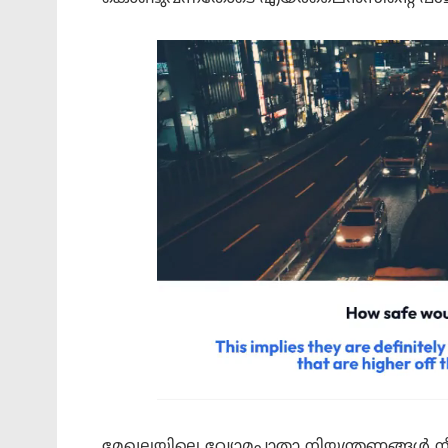
മേഖലയിലെ വ്യോമപാതാ നിയന്ത്രണങ്ങൾ