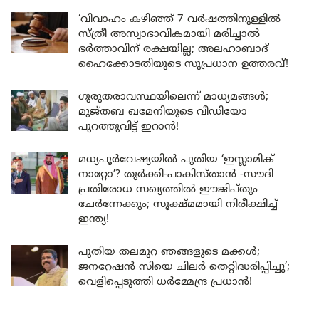
‘വിവാഹം കഴിഞ്ഞ് 7 വർഷത്തിനുള്ളിൽ
സ്ത്രീ അസ്വാഭാവികമായി മരിച്ചാൽ
ഭർത്താവിന് രക്ഷയില്ല; അലഹാബാദ്
ഹൈക്കോടതിയുടെ സുപ്രധാന ഉത്തരവ്!
ഗുരുതരാവസ്ഥയിലെന്ന് മാധ്യമങ്ങൾ;
മുജ്തബ ഖമേനിയുടെ വീഡിയോ
പുറത്തുവിട്ട് ഇറാൻ!
മധ്യപൂർവേഷ്യയിൽ പുതിയ ‘ഇസ്ലാമിക്
നാറ്റോ’? തുർക്കി-പാകിസ്താൻ -സൗദി
പ്രതിരോധ സഖ്യത്തിൽ ഈജിപ്തും
ചേർന്നേക്കും; സൂക്ഷ്മമായി നിരീക്ഷിച്ച്
ഇന്ത്യ!
പുതിയ തലമുറ ഞങ്ങളുടെ മക്കൾ;
ജനറേഷൻ സിയെ ചിലർ തെറ്റിദ്ധരിപ്പിച്ചു’;
വെളിപ്പെടുത്തി ധർമ്മേന്ദ്ര പ്രധാൻ!