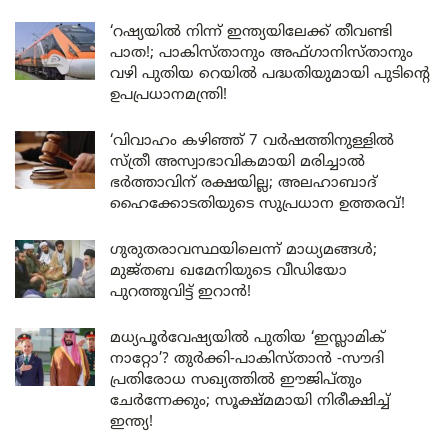
‘റഷ്യയിൽ നിന്ന് ഇന്ത്യയിലേക്ക് തീവണ്ടി
പാത!; പാകിസ്താനും അഫ്ഗാനിസ്താനും
വഴി പുതിയ റെയിൽ പദ്ധതിയുമായി പുടിന്റെ
ഉപപ്രധാനമന്ത്രി!
‘വിവാഹം കഴിഞ്ഞ് 7 വർഷത്തിനുള്ളിൽ
സ്ത്രീ അസ്വാഭാവികമായി മരിച്ചാൽ
ഭർത്താവിന് രക്ഷയില്ല; അലഹാബാദ്
ഹൈക്കോടതിയുടെ സുപ്രധാന ഉത്തരവ്!
ഗുരുതരാവസ്ഥയിലെന്ന് മാധ്യമങ്ങൾ;
മുജ്തബ ഖമേനിയുടെ വീഡിയോ
പുറത്തുവിട്ട് ഇറാൻ!
മധ്യപൂർവേഷ്യയിൽ പുതിയ ‘ഇസ്ലാമിക്
നാറ്റോ’? തുർക്കി-പാകിസ്താൻ -സൗദി
പ്രതിരോധ സഖ്യത്തിൽ ഈജിപ്തും
ചേർന്നേക്കും; സൂക്ഷ്മമായി നിരീക്ഷിച്ച്
ഇന്ത്യ!