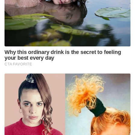
വികാരാധീനനായാണ് പ്രധാനമന്ത്രി സംസാരിച്ചത്.
“ഇവിടുത്തെ കാറ്റിന് പോലും ഭാരതീയ
സംസ്കാരത്തിന്റെ സുഗന്ധമുണ്ട്. ഇന്ത്യയുടെ മണ്ണിൽ
നാം ഓരോ നിമിഷവും അനുഭവിക്കുന്ന അതേ
സാംസ്കാരിക സുഗന്ധം. കഴിഞ്ഞ 1200
വർഷങ്ങളായി ഈ മഹത്തായ പൈതൃകം ഇത്രയും
ഭക്തിയോടെയും വിശ്വാസത്തോടെയും പരിപാലിച്ചതിന്
ഇന്തൊനീഷ്യയിലെ ജനങ്ങളോടും ഇതുവരെ രാജ്യം
ഭരിച്ച എല്ലാ ഭരണാധികാരികളോടും ഞാൻ
പൂർണ്ണമനസ്സോടെ നന്ദി പറയുന്നു,” നരേന്ദ്ര മോദി
വ്യക്തമാക്കി. ക്ഷേത്രദർശനത്തിനിടെ ഭക്തർ
‘മഹാമൃത്യുഞ്ജയ’ മന്ത്രവും ‘ഓം നമഃ ശിവായ’ മന്ത്രവും
ജപിക്കുന്നത് കേൾക്കാൻ സാധിച്ചുവെന്നും അത്
തന്റെ മനസ്സിനെ ആഴത്തിൽ സ്പർശിച്ചുവെന്നും
പ്രധാനമന്ത്രി കൂട്ടിച്ചേർത്തു.
പ്രസിദ്ധമായ ഈ ഹൈന്ദവ ക്ഷേത്ര സമുച്ചയത്തിന്റെ
നവീകരണ പ്രവർത്തനങ്ങളിൽ പങ്കാളികളാകാൻ