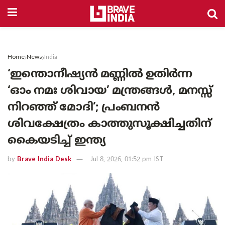
Home
News
India
‘ഇന്തൊനീഷ്യൻ മണ്ണിൽ ഉതിർന്ന
‘ഓം നമഃ ശിവായ’ മന്ത്രങ്ങൾ, മനസ്സ്
നിറഞ്ഞ് മോദി’; പ്രംബനൻ
ശിവക്ഷേത്രം കാത്തുസൂക്ഷിച്ചതിന്
കൈയടിച്ച് ഇന്ത്യ
by
Brave India Desk
Jul 8, 2026, 01:52 pm IST