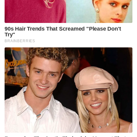
കഴിഞ്ഞത് ഇന്ത്യയ്ക്ക് ലഭിച്ച വലിയ
ബഹുമതിയായാണ് കാണുന്നത്. സന്ദർശനത്തിന്
തലേദിവസമാണ് ക്ഷേത്രത്തിന്റെ സംരക്ഷണവും
പുനരുദ്ധാരണവും ലക്ഷ്യമിട്ട് ഇന്ത്യയുടെ സാങ്കേതിക-
സാമ്പത്തിക സഹായത്തോടെയുള്ള കരാർ രേഖകൾ
ഇരുരാജ്യങ്ങളും കൈമാറിയത്. ഈ നവീകരണ
പ്രവർത്തനങ്ങൾ പൂർത്തിയാകുന്നതോടെ കൂടുതൽ
ഇന്ത്യൻ വിനോദസഞ്ചാരികൾ ഇന്തൊനീഷ്യയിലെ ഈ
പുണ്യഭൂമി സന്ദർശിക്കാൻ എത്തുമെന്ന കാര്യം
ഉറപ്പാണെന്നും പ്രധാനമന്ത്രി പ്രത്യാശ പ്രകടിപ്പിച്ചു.
മുസ്ലിം ഭൂരിപക്ഷ രാജ്യമായിരുന്നിട്ടും ഹൈന്ദവ
സംസ്കാരത്തിന്റെ തിരുശേഷിപ്പുകൾ ഇന്തൊനീഷ്യ
നെഞ്ചോട് ചേർക്കുന്ന കാഴ്ചയും,
ഇരുരാജ്യങ്ങളുടെയും സൌഹൃദം വിളിച്ചോതുന്ന
പ്രധാനമന്ത്രിയുടെ ഈ സന്ദർശന ചിത്രങ്ങളും ഇപ്പോൾ
സോഷ്യൽ മീഡിയയിൽ വലിയ രീതിയിൽ തരംഗമായി
മാറിക്കഴിഞ്ഞു.