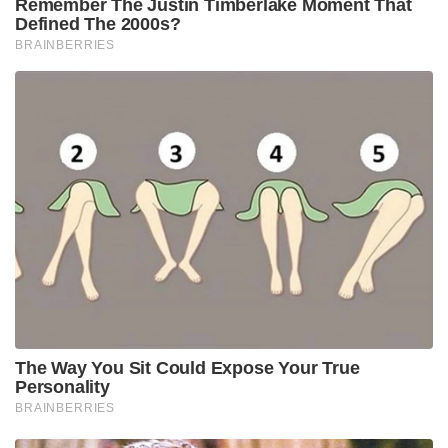
Tags:
prambanan temple
Prambanan Temple heritage
heritage