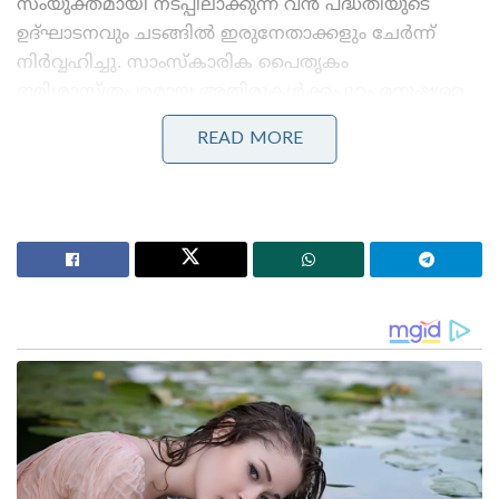
സംയുക്തമായി നടപ്പിലാക്കുന്ന വൻ പദ്ധതിയുടെ
ഉദ്ഘാടനവും ചടങ്ങിൽ ഇരുനേതാക്കളും ചേർന്ന്
നിർവ്വഹിച്ചു. സാംസ്കാരിക പൈതൃകം
ഭൂമിശാസ്ത്രപരമായ അതിരുകൾക്കപ്പുറം മനുഷ്യരെ
പരസ്പരം ബന്ധിപ്പിക്കുന്നു എന്നതിന്റെ ഏറ്റവും വലിയ
READ MORE
തെളിവാണ് ഈ ക്ഷേത്രമെന്ന് പ്രധാനമന്ത്രി പറഞ്ഞു.
Stories you may like
‘ഭക്ഷണം കഴിച്ചതിന് പിന്നാലെ മരണം;
പാകിസ്താനിൽ ലഷ്കർ കമാൻഡർ കൊല്ലപ്പെട്ടു!’:
അജ്ഞാത തോക്കുധാരികളുടെ പേടിസ്വപ്നത്തിൽ
ഭീകരർ
‘റഷ്യയിൽ നിന്ന് ഇന്ത്യയിലേക്ക് തീവണ്ടി പാത!;
പാകിസ്താനും അഫ്ഗാനിസ്താനും വഴി പുതിയ
റെയിൽ പദ്ധതിയുമായി പുടിന്റെ ഉപപ്രധാനമന്ത്രി!
ക്ഷേത്ര സമുച്ചയത്തിൽ നടന്ന പ്രത്യേക ചടങ്ങിൽ