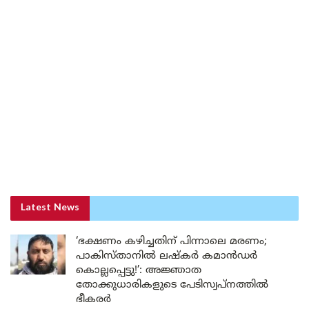
Latest News
‘ഭക്ഷണം കഴിച്ചതിന് പിന്നാലെ മരണം;
പാകിസ്താനിൽ ലഷ്കർ കമാൻഡർ
കൊല്ലപ്പെട്ടു!’: അജ്ഞാത
തോക്കുധാരികളുടെ പേടിസ്വപ്നത്തിൽ
ഭീകരർ