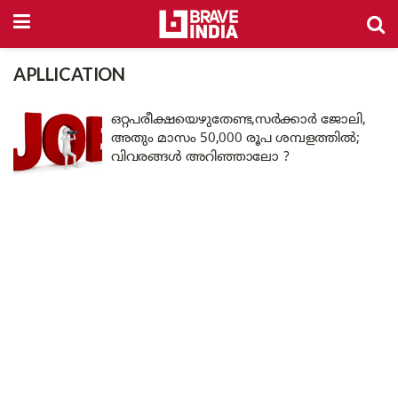
APLLICATION
ഒറ്റപരീക്ഷയെഴുതേണ്ട,സർക്കാർ ജോലി,
അതും മാസം 50,000 രൂപ ശമ്പളത്തിൽ;
വിവരങ്ങൾ അറിഞ്ഞാലോ ?