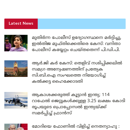
Latest News
മുതിർന്ന പോലീസ് ഉദ്യോഗസ്ഥനെ മർദ്ദിച്ചു,
ഇൽതിജ മുഫ്തിക്കെതിരെ കേസ്: വനിതാ
പോലീസ് കയ്യേറ്റം ചെയ്തതെന്ന് പി.ഡി.പി.
ആർ.ജി കർ കേസ്: തെളിവ് നശിപ്പിക്കലിൽ
സമഗ്ര അന്വേഷണത്തിന് പ്രത്യേക
സി.ബി.ഐ സംഘത്തെ നിയോഗിച്ച്
കൽക്കട്ട ഹൈക്കോടതി
ആകാശക്കരുത്ത് കൂട്ടാൻ ഇന്ത്യ; 114
റാഫേൽ ജെറ്റുകൾക്കുള്ള 3.25 ലക്ഷം കോടി
രൂപയുടെ പ്രൊപ്പോസൽ ഇന്ത്യയ്ക്ക്
സമർപ്പിച്ച് ഫ്രാൻസ്
മോദിയെ ഫോണിൽ വിളിച്ച് നെതന്യാഹു :