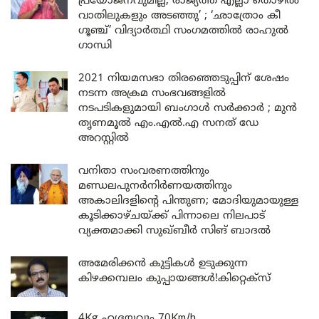
പ്രയോജനവുമില്ല, രാജ്യത്ത് എല്ലാ തൊഴിൽ
വാതിലുകളും അടഞ്ഞു’ ; ‘ഛാത്രോം കീ
ഗൂഞ്ച്’ വിദ്യാർത്ഥി സംഗമത്തിൽ രാഹുൽ
ഗാന്ധി
2021 നിയമസഭാ തിരഞ്ഞെടുപ്പിന് ശേഷം
നടന്ന അക്രമ സംഭവങ്ങളിൽ
നടപടികളുമായി ബംഗാൾ സർക്കാർ ; മുൻ
തൃണമൂൽ എം.എൽ.എ സനത് ഡേ
അറസ്റ്റിൽ
വനിതാ സംവരണത്തിനും
മണ്ഡലപുനർനിർണയത്തിനും
അകാലിദളിന്റെ പിന്തുണ; മോദിയുമായുള്ള
കൂടിക്കാഴ്ചയ്ക്ക് പിന്നാലെ നിലപാട്
വ്യക്തമാക്കി സുഖ്ബീർ സിങ് ബാദൽ
അമേരിക്കൻ കുട്ടികൾ ഉടുക്കുന്ന
കിഴക്കമ്പലം കുപ്പായങ്ങൾ!കിറ്റെക്സ്
4Kg ഹൃദയവും 70Km/h