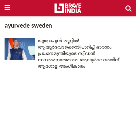
ayurvede sweden
യൂറോപ്യൻ മണ്ണിൽ
ആയുർവേദക്കൊടിപാറിച്ച് ഭാരതം;
പ്രധാനമന്ത്രിയുടെ സ്വീഡൻ
സന്ദർശനത്തോടെ ആയുർവേദത്തിന്
ആഗോള അംഗീകാരം