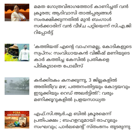
മമത ഗോത്രവിഭാഗത്തോട് കാണിച്ചത് വൻ
ക്രൂരത; ആദിവാസി താൽപ്പര്യങ്ങൾ
സംരക്ഷിക്കുന്നതിൽ മുൻ ബംഗാൾ
സർക്കാരിന് വൻ വീഴ്ച പറ്റിയെന്ന് സി.എ.ജി
റിപ്പോർട്ട്
‘കത്തിയത് എന്റെ വാഹനമല്ല, കോടികളുടെ
സ്വപ്നം: സംവിധായകൻ വിജീഷ് മണിയുടെ
കാർ കത്തിച്ച കേസിൽ പ്രതികളെ
പിടികൂടാതെ പോലീസ്
കർക്കിടകം കനക്കുന്നു, 3 ജില്ലകളിൽ
അതിതീവ്ര മഴ; പത്തനംതിട്ടയും കോട്ടയവും
ഇടുക്കിയും റെഡ് അലർട്ടിൽ!’: വരും
മണിക്കൂറുകളിൽ പ്രളയസാധ്യത
എഫ്.സി.ആർ.എ ബിൽ ക്രൂരമെന്ന്
പ്രതിപക്ഷം ; ബഹളവുമായി രാഹുലും
സംഘവും; പാർലമെന്റ് സ്തംഭനം തുടരുന്നു