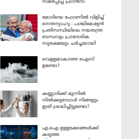
സമർപ്പിച്ച് ഫ്രാൻസ്
മോദിയെ ഫോണിൽ വിളിച്ച്
നെതന്യാഹു : പശ്ചിമേഷ്യൻ
പ്രതിസന്ധിയിലെ നയതന്ത്ര
ബന്ധവും പ്രാദേശിക
സുരക്ഷയും ചർച്ചയായി
വെള്ളമാകാത്ത ഐസ്
ഉണ്ടോ?
കണ്ണാടിക്ക് മുന്നിൽ
നിൽക്കുമ്പോൾ നിങ്ങളും
ഇത് ശ്രദ്ധിച്ചിട്ടുണ്ടോ?
എ.ഐ ഉള്ളടക്കങ്ങൾക്ക്
കടുത്ത