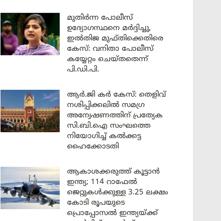
മുതിർന്ന പോലീസ്
ഉദ്യോഗസ്ഥനെ മർദ്ദിച്ചു,
ഇൽതിജ മുഫ്തിക്കെതിരെ
കേസ്: വനിതാ പോലീസ്
കയ്യേറ്റം ചെയ്തതെന്ന്
പി.ഡി.പി.
ആർ.ജി കർ കേസ്: തെളിവ്
നശിപ്പിക്കലിൽ സമഗ്ര
അന്വേഷണത്തിന് പ്രത്യേക
സി.ബി.ഐ സംഘത്തെ
നിയോഗിച്ച് കൽക്കട്ട
ഹൈക്കോടതി
ആകാശക്കരുത്ത് കൂട്ടാൻ
ഇന്ത്യ; 114 റാഫേൽ
ജെറ്റുകൾക്കുള്ള 3.25 ലക്ഷം
കോടി രൂപയുടെ
പ്രൊപ്പോസൽ ഇന്ത്യയ്ക്ക്