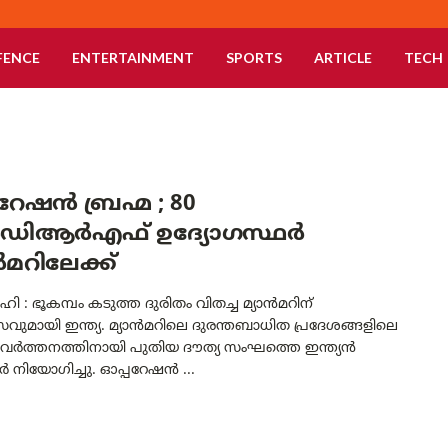
FENCE
ENTERTAINMENT
SPORTS
ARTICLE
TECH
റേഷൻ ബ്രഹ്മ ; 80
ഡി‌ആർ‌എഫ് ഉദ്യോഗസ്ഥർ
ൻമറിലേക്ക്
ി : ഭൂകമ്പം കടുത്ത ദുരിതം വിതച്ച മ്യാൻമറിന്
ുമായി ഇന്ത്യ. മ്യാൻമറിലെ ദുരന്തബാധിത പ്രദേശങ്ങളിലെ
്രവർത്തനത്തിനായി പുതിയ ദൗത്യ സംഘത്തെ ഇന്ത്യൻ
 നിയോഗിച്ചു. ഓപ്പറേഷൻ ...