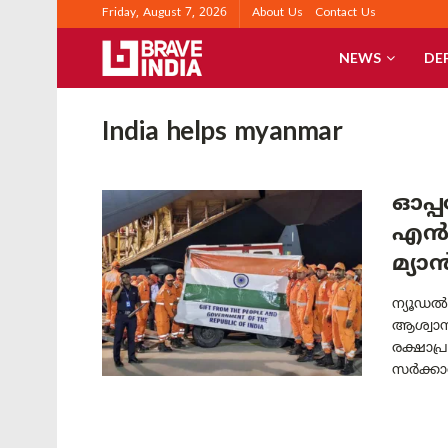
Friday, August 7, 2026
About Us
Contact Us
NEWS
DE
India helps myanmar
ഓപ്പ
എൻ‌
മ്യാ
ന്യൂഡൽഹ
ആശ്വാസവ
രക്ഷാപ
സർക്കാർ