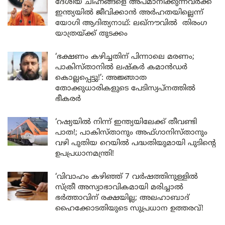
ദേശീയ ചിഹ്നങ്ങളെ അപമാനിക്കുന്നവർക്ക്
ഇന്ത്യയിൽ ജീവിക്കാൻ അർഹതയില്ലെന്ന്
യോഗി ആദിത്യനാഥ്: ലഖ്‌നൗവിൽ തിരംഗ
യാത്രയ്ക്ക് തുടക്കം
‘ഭക്ഷണം കഴിച്ചതിന് പിന്നാലെ മരണം;
പാകിസ്താനിൽ ലഷ്കർ കമാൻഡർ
കൊല്ലപ്പെട്ടു!’: അജ്ഞാത
തോക്കുധാരികളുടെ പേടിസ്വപ്നത്തിൽ
ഭീകരർ
‘റഷ്യയിൽ നിന്ന് ഇന്ത്യയിലേക്ക് തീവണ്ടി
പാത!; പാകിസ്താനും അഫ്ഗാനിസ്താനും
വഴി പുതിയ റെയിൽ പദ്ധതിയുമായി പുടിന്റെ
ഉപപ്രധാനമന്ത്രി!
‘വിവാഹം കഴിഞ്ഞ് 7 വർഷത്തിനുള്ളിൽ
സ്ത്രീ അസ്വാഭാവികമായി മരിച്ചാൽ
ഭർത്താവിന് രക്ഷയില്ല; അലഹാബാദ്
ഹൈക്കോടതിയുടെ സുപ്രധാന ഉത്തരവ്!