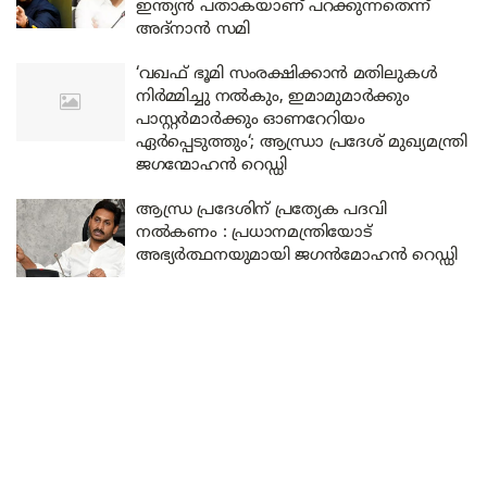
ഇന്ത്യൻ പതാകയാണ് പറക്കുന്നതെന്ന്
അദ്നാൻ സമി
‘വഖഫ് ഭൂമി സംരക്ഷിക്കാൻ മതിലുകൾ
നിർമ്മിച്ചു നൽകും, ഇമാമുമാർക്കും
പാസ്റ്റർമാർക്കും ഓണറേറിയം
ഏർപ്പെടുത്തും‘; ആന്ധ്രാ പ്രദേശ് മുഖ്യമന്ത്രി
ജഗന്മോഹൻ റെഡ്ഡി
ആന്ധ്ര പ്രദേശിന് പ്രത്യേക പദവി
നൽകണം : പ്രധാനമന്ത്രിയോട്
അഭ്യർത്ഥനയുമായി ജഗൻമോഹൻ റെഡ്ഡി