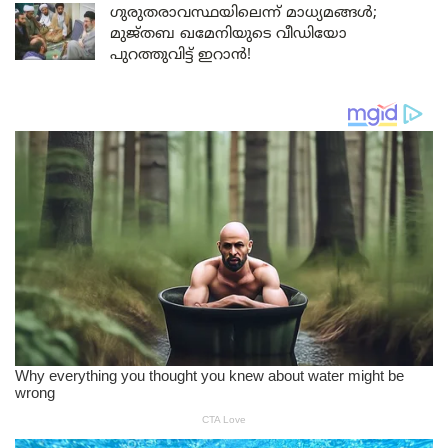
ഗുരുതരാവസ്ഥയിലെന്ന് മാധ്യമങ്ങൾ;
മുജ്തബ ഖമേനിയുടെ വീഡിയോ
പുറത്തുവിട്ട് ഇറാൻ!