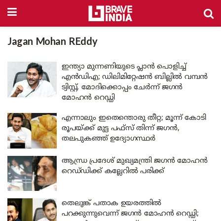
Jagan Mohan REddy
ഇന്ത്യാ മുന്നണിയുടെ പ്ലാൻ പൊളിച്ച്
എൻഡിഎ; ഡിലിമിറ്റേഷൻ ബില്ലിൽ വമ്പൻ
ട്വിസ്റ്റ്, മോദിക്കൊപ്പം ചേർന്ന് ജഗൻ
മോഹൻ റെഡ്ഡി
എന്നാലും ഇതെന്തൊരു തീറ്റ; മൂന്ന് കോടി
രൂപയ്ക്ക് മുട്ട പഫ്സ് തിന്ന് ജഗന്‍,
തലപുകഞ്ഞ് ഉദ്യോഗസ്ഥര്‍
ആന്ധ്ര പ്രദേശ് മുഖ്യമന്ത്രി ജഗൻ മോഹൻ
റെഡ്‌ഡിക്ക് കല്ലേറിൽ പരിക്ക്
തെലുങ്ക് പതാക ഉയരത്തിൽ
പറക്കുന്നുവെന്ന് ജഗൻ മോഹൻ റെഡ്ഡി;