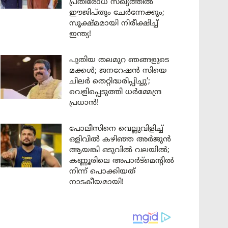
പ്രതിരോധ സഖ്യത്തിൽ
ഈജിപ്തും ചേർന്നേക്കും;
സൂക്ഷ്മമായി നിരീക്ഷിച്ച്
ഇന്ത്യ!
പുതിയ തലമുറ ഞങ്ങളുടെ
മക്കൾ; ജനറേഷൻ സിയെ
ചിലർ തെറ്റിദ്ധരിപ്പിച്ചു’;
വെളിപ്പെടുത്തി ധർമ്മേന്ദ്ര
പ്രധാൻ!
പോലീസിനെ വെല്ലുവിളിച്ച്
ഒളിവിൽ കഴിഞ്ഞ അർജുൻ
ആയങ്കി ഒടുവിൽ വലയിൽ;
കണ്ണൂരിലെ അപാർട്മെന്റിൽ
നിന്ന് പൊക്കിയത്
നാടകീയമായി!