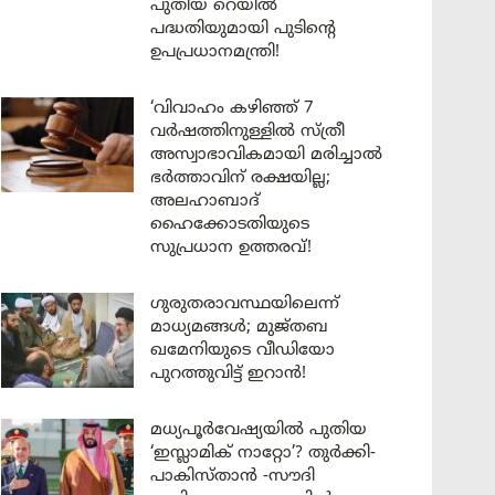
പുതിയ റെയിൽ
പദ്ധതിയുമായി പുടിന്റെ
ഉപപ്രധാനമന്ത്രി!
‘വിവാഹം കഴിഞ്ഞ് 7
വർഷത്തിനുള്ളിൽ സ്ത്രീ
അസ്വാഭാവികമായി മരിച്ചാൽ
ഭർത്താവിന് രക്ഷയില്ല;
അലഹാബാദ്
ഹൈക്കോടതിയുടെ
സുപ്രധാന ഉത്തരവ്!
ഗുരുതരാവസ്ഥയിലെന്ന്
മാധ്യമങ്ങൾ; മുജ്തബ
ഖമേനിയുടെ വീഡിയോ
പുറത്തുവിട്ട് ഇറാൻ!
മധ്യപൂർവേഷ്യയിൽ പുതിയ
‘ഇസ്ലാമിക് നാറ്റോ’? തുർക്കി-
പാകിസ്താൻ -സൗദി