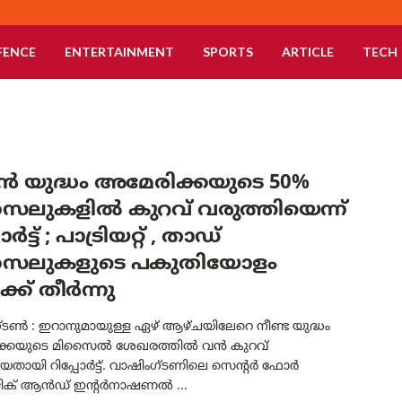
FENCE
ENTERTAINMENT
SPORTS
ARTICLE
TECH
ൻ യുദ്ധം അമേരിക്കയുടെ 50%
ൈലുകളിൽ കുറവ് വരുത്തിയെന്ന്
ോർട്ട് ; പാട്രിയറ്റ് , താഡ്
ൈലുകളുടെ പകുതിയോളം
ോക്ക് തീർന്നു
്ടൺ : ഇറാനുമായുള്ള ഏഴ് ആഴ്ചയിലേറെ നീണ്ട യുദ്ധം
ക്കയുടെ മിസൈൽ ശേഖരത്തിൽ വൻ കുറവ്
യതായി റിപ്പോർട്ട്. വാഷിംഗ്ടണിലെ സെന്റർ ഫോർ
റ്റജിക് ആൻഡ് ഇന്റർനാഷണൽ ...