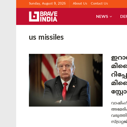
Sunday, August 9, 2026
About Us
Contact Us
NEWS
DE
us missiles
ഇറാ
മിസ
റിപ്പ
മിസ
സ്റ്റ
വാഷിംഗ
അമേരി
വരുത്തി
സ്ട്രാ