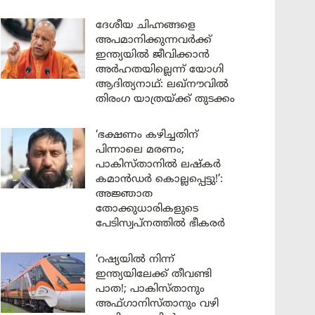
ദേശീയ ചിഹ്നങ്ങളെ
അപമാനിക്കുന്നവർക്ക്
ഇന്ത്യയിൽ ജീവിക്കാൻ
അർഹതയില്ലെന്ന് യോഗി
ആദിത്യനാഥ്: ലഖ്‌നൗവിൽ
തിരംഗ യാത്രയ്ക്ക് തുടക്കം
‘ഭക്ഷണം കഴിച്ചതിന്
പിന്നാലെ മരണം;
പാകിസ്താനിൽ ലഷ്കർ
കമാൻഡർ കൊല്ലപ്പെട്ടു!’:
അജ്ഞാത
തോക്കുധാരികളുടെ
പേടിസ്വപ്നത്തിൽ ഭീകരർ
‘റഷ്യയിൽ നിന്ന്
ഇന്ത്യയിലേക്ക് തീവണ്ടി
പാത!; പാകിസ്താനും
അഫ്ഗാനിസ്താനും വഴി