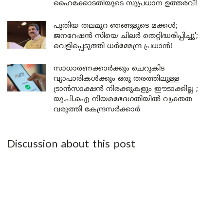
ഹൈക്കോടതിയുടെ സുപ്രധാന ഉത്തരവ്!
പുതിയ തലമുറ ഞങ്ങളുടെ മക്കൾ;
ജനറേഷൻ സിയെ ചിലർ തെറ്റിദ്ധരിപ്പിച്ചു’;
വെളിപ്പെടുത്തി ധർമ്മേന്ദ്ര പ്രധാൻ!
സാധാരണക്കാർക്കും ചെറുകിട
വ്യാപാരികൾക്കും ഒരു തരത്തിലുള്ള
ട്രാൻസാക്ഷൻ നിരക്കുകളും ഈടാക്കില്ല ;
യു.പി.ഐ നിയമഭേദഗതിയിൽ വ്യക്തത
വരുത്തി കേന്ദ്രസർക്കാർ
Discussion about this post