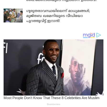
ഹൈക്കോടതിയുടെ സുപ്രധാന ഉത്തരവ്!
ഗുരുതരാവസ്ഥയിലെന്ന് മാധ്യമങ്ങൾ;
മുജ്തബ ഖമേനിയുടെ വീഡിയോ
പുറത്തുവിട്ട് ഇറാൻ!