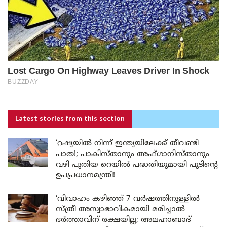
Latest stories
from this section
‘റഷ്യയിൽ നിന്ന് ഇന്ത്യയിലേക്ക് തീവണ്ടി
പാത!; പാകിസ്താനും അഫ്ഗാനിസ്താനും
വഴി പുതിയ റെയിൽ പദ്ധതിയുമായി പുടിന്റെ
ഉപപ്രധാനമന്ത്രി!
‘വിവാഹം കഴിഞ്ഞ് 7 വർഷത്തിനുള്ളിൽ
സ്ത്രീ അസ്വാഭാവികമായി മരിച്ചാൽ
ഭർത്താവിന് രക്ഷയില്ല; അലഹാബാദ്