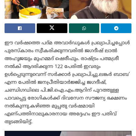
ഈ വർഷത്തെ പദ്മ അവാർഡുകൾ പ്രഖ്യാപിച്ചപ്പോൾ
പുരസ്‌കാരം സ്വീകരിക്കുന്നവരിൽ ജഗദീഷ് ലാൽ
അഹൂജയും മുഹമ്മദ് ഷെരീഫും. രാഷ്ട്രം പത്മശ്രീ
നൽകി ആദരിക്കുന്ന 122 പേരിൽ ഇവരും
ഉൾപ്പെടുന്നുവെന്ന് സർക്കാർ പ്രഖ്യാപിച്ചു.ലങ്കർ ബാബ’
എന്ന പേരിൽ ജനപ്രീതിയാർജ്ജിച്ച ജഗദീഷ്,
ചണ്ഡിഗഡിലെ പി‌.ജി‌.ഐ‌.എം.ആറിന് പുറത്തുള്ള
പാവപ്പെട്ട രോഗികൾക്ക് ദിവസേന സൗജന്യ ഭക്ഷണം
നൽകുന്നു.കഴിഞ്ഞ മുപ്പതു വർഷമായി
എണ്പത്തിനാലുകാരനായ അദ്ദേഹം ഈ പതിവ്
തുടങ്ങിയിട്ട്.