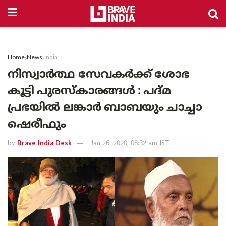
Home
News
India
നിസ്വാർത്ഥ സേവകർക്ക് ശോഭ
കൂട്ടി പുരസ്‌കാരങ്ങൾ : പദ്മ
പ്രഭയിൽ ലങ്കാർ ബാബയും ചാച്ചാ
ഷെരീഫും
by
Brave India Desk
Jan 26, 2020, 08:32 am IST