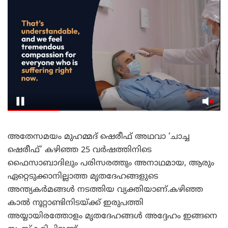
അതേസമയം മുഹമ്മദ് ഷെരീഫ് അഥവാ ‘ചാച്ച
ഷെരീഫ്’ കഴിഞ്ഞ 25 വർഷത്തിനിടെ
ഫൈസാബാദിലും പരിസരത്തും അനാഥമായ, ആരും
ഏറ്റെടുക്കാനില്ലാത്ത മൃതദേഹങ്ങളുടെ
അന്ത്യകർമങ്ങൾ നടത്തിയ വ്യക്തിയാണ്.കഴിഞ്ഞ
കാൽ നൂറ്റാണ്ടിനിടയ്ക്ക് ഇരുപത്തി
അയ്യായിരത്തോളം മൃതദേഹങ്ങൾ അദ്ദേഹം ഇങ്ങനെ