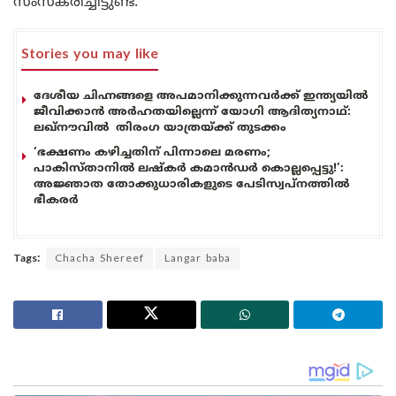
സംസ്കരിച്ചിട്ടുണ്ട്.
Stories you may like
ദേശീയ ചിഹ്നങ്ങളെ അപമാനിക്കുന്നവർക്ക് ഇന്ത്യയിൽ
ജീവിക്കാൻ അർഹതയില്ലെന്ന് യോഗി ആദിത്യനാഥ്:
ലഖ്‌നൗവിൽ തിരംഗ യാത്രയ്ക്ക് തുടക്കം
‘ഭക്ഷണം കഴിച്ചതിന് പിന്നാലെ മരണം;
പാകിസ്താനിൽ ലഷ്കർ കമാൻഡർ കൊല്ലപ്പെട്ടു!’:
അജ്ഞാത തോക്കുധാരികളുടെ പേടിസ്വപ്നത്തിൽ
ഭീകരർ
Tags:
Chacha Shereef
Langar baba