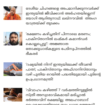
ദേശീയ ചിഹ്നങ്ങളെ അപമാനിക്കുന്നവർക്ക്
ഇന്ത്യയിൽ ജീവിക്കാൻ അർഹതയില്ലെന്ന്
യോഗി ആദിത്യനാഥ്: ലഖ്‌നൗവിൽ തിരംഗ
യാത്രയ്ക്ക് തുടക്കം
‘ഭക്ഷണം കഴിച്ചതിന് പിന്നാലെ മരണം;
പാകിസ്താനിൽ ലഷ്കർ കമാൻഡർ
കൊല്ലപ്പെട്ടു!’: അജ്ഞാത
തോക്കുധാരികളുടെ പേടിസ്വപ്നത്തിൽ
ഭീകരർ
‘റഷ്യയിൽ നിന്ന് ഇന്ത്യയിലേക്ക് തീവണ്ടി
പാത!; പാകിസ്താനും അഫ്ഗാനിസ്താനും
വഴി പുതിയ റെയിൽ പദ്ധതിയുമായി പുടിന്റെ
ഉപപ്രധാനമന്ത്രി!
‘വിവാഹം കഴിഞ്ഞ് 7 വർഷത്തിനുള്ളിൽ
സ്ത്രീ അസ്വാഭാവികമായി മരിച്ചാൽ
ഭർത്താവിന് രക്ഷയില്ല; അലഹാബാദ്