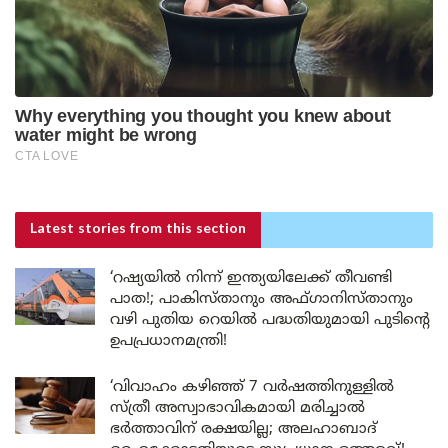
Latest stories
from this section
‘റഷ്യയിൽ നിന്ന് ഇന്ത്യയിലേക്ക് തീവണ്ടി
പാത!; പാകിസ്താനും അഫ്ഗാനിസ്താനും
വഴി പുതിയ റെയിൽ പദ്ധതിയുമായി പുടിന്റെ
ഉപപ്രധാനമന്ത്രി!
‘വിവാഹം കഴിഞ്ഞ് 7 വർഷത്തിനുള്ളിൽ
സ്ത്രീ അസ്വാഭാവികമായി മരിച്ചാൽ
ഭർത്താവിന് രക്ഷയില്ല; അലഹാബാദ്