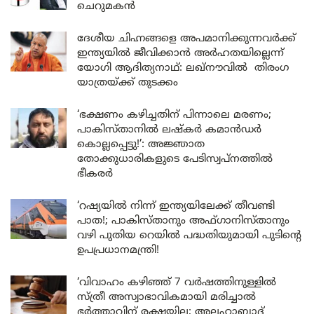
ചെറുമകൻ
ദേശീയ ചിഹ്നങ്ങളെ അപമാനിക്കുന്നവർക്ക്
ഇന്ത്യയിൽ ജീവിക്കാൻ അർഹതയില്ലെന്ന്
യോഗി ആദിത്യനാഥ്: ലഖ്‌നൗവിൽ തിരംഗ
യാത്രയ്ക്ക് തുടക്കം
‘ഭക്ഷണം കഴിച്ചതിന് പിന്നാലെ മരണം;
പാകിസ്താനിൽ ലഷ്കർ കമാൻഡർ
കൊല്ലപ്പെട്ടു!’: അജ്ഞാത
തോക്കുധാരികളുടെ പേടിസ്വപ്നത്തിൽ
ഭീകരർ
‘റഷ്യയിൽ നിന്ന് ഇന്ത്യയിലേക്ക് തീവണ്ടി
പാത!; പാകിസ്താനും അഫ്ഗാനിസ്താനും
വഴി പുതിയ റെയിൽ പദ്ധതിയുമായി പുടിന്റെ
ഉപപ്രധാനമന്ത്രി!
‘വിവാഹം കഴിഞ്ഞ് 7 വർഷത്തിനുള്ളിൽ
സ്ത്രീ അസ്വാഭാവികമായി മരിച്ചാൽ
ഭർത്താവിന് രക്ഷയില്ല; അലഹാബാദ്