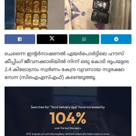
ചെന്നൈ ഇന്റർനാഷണൽ എയർപോർട്ടിലെ ഹൗസ്
കീപ്പിംഗ് ജീവനക്കാരിയിൽ നിന്ന് ഒരു കോടി രൂപയുടെ
2.4 കിലോഗ്രാം സ്വർണം കേന്ദ്ര വ്യവസായ സുരക്ഷാ
സേന (സിഐഎസ്എഫ്) കണ്ടെടുത്തു.