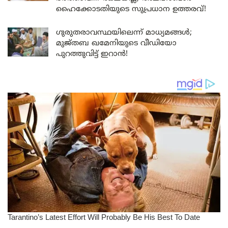
ഹൈക്കോടതിയുടെ സുപ്രധാന ഉത്തരവ്!
ഗുരുതരാവസ്ഥയിലെന്ന് മാധ്യമങ്ങൾ;
മുജ്തബ ഖമേനിയുടെ വീഡിയോ
പുറത്തുവിട്ട് ഇറാൻ!