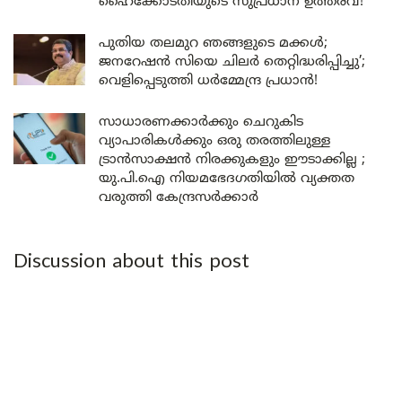
ഹൈക്കോടതിയുടെ സുപ്രധാന ഉത്തരവ്!
പുതിയ തലമുറ ഞങ്ങളുടെ മക്കൾ;
ജനറേഷൻ സിയെ ചിലർ തെറ്റിദ്ധരിപ്പിച്ചു’;
വെളിപ്പെടുത്തി ധർമ്മേന്ദ്ര പ്രധാൻ!
സാധാരണക്കാർക്കും ചെറുകിട
വ്യാപാരികൾക്കും ഒരു തരത്തിലുള്ള
ട്രാൻസാക്ഷൻ നിരക്കുകളും ഈടാക്കില്ല ;
യു.പി.ഐ നിയമഭേദഗതിയിൽ വ്യക്തത
വരുത്തി കേന്ദ്രസർക്കാർ
Discussion about this post