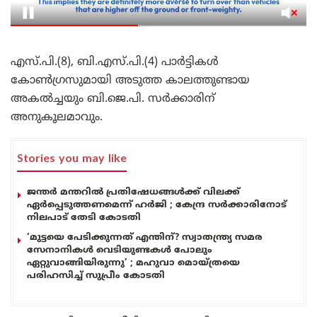
എസ്.പി.(8), ബി.എസ്.പി.(4) പാര്‍ട്ടികള്‍
കോണ്‍ഗ്രസുമായി അടുത്ത കാലത്തുണ്ടായ
അകല്‍ച്ചയും ബി.ജെ.പി. സര്‍ക്കാരിന്
അനുകൂലമാവും.
Stories you may like
ജന്തർ മന്തറിൽ പ്രതിഷേധങ്ങൾക്ക് വിലക്ക്
ഏർപ്പെടുത്തണമെന്ന് ഹർജി ; കേന്ദ്ര സർക്കാരിനോട്
നിലപാട് തേടി കോടതി
‘മുട്ടയെ പേടിക്കുന്നത് എന്തിന്? സ്വാതന്ത്ര്യ സമര
സേനാനികൾ വെടിയുണ്ടകൾ പോലും
ഏറ്റുവാങ്ങിയിരുന്നു’ ; മഹുവാ മൊയ്ത്രയെ
പരിഹസിച്ച് സുപ്രീം കോടതി