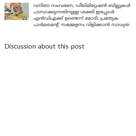
വനിതാ സംവരണ, ഡീലിമിറ്റേഷൻ ബില്ലുകൾ
പാസാക്കുന്നതിനുള്ള ശക്തി ഇപ്പോൾ
എൻഡിഎക്ക് ഉണ്ടെന്ന് മോദി; പ്രത്യേക
പാർലമെന്റ് സമ്മേളനം വിളിക്കാൻ സാധ്യത
Discussion about this post