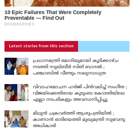
Latest stories
from this section
പ്രധാനമന്ത്രി മോദിയുമായി കൂടിക്കാഴ്ച
നടത്തി സുഖ്ബീർ സിങ് ബാദൽ ;
പഞ്ചാബിൽ വീണ്ടും സഖ്യസാധ്യത
വിവാഹമോചന ഹർജി പിൻവലിച്ച് സംഗീത ;
വിജയ്ക്കെതിരായ കുടുംബ കോടതിയിലെ
എല്ലാ നടപടികളും അവസാനിപ്പിച്ചു
മിഥുൻ ചക്രവർത്തി ആശുപത്രിയിൽ ;
കാണാൻ ഓടിയെത്തി മുഖ്യമന്ത്രി സുവേന്ദു
അധികാരി