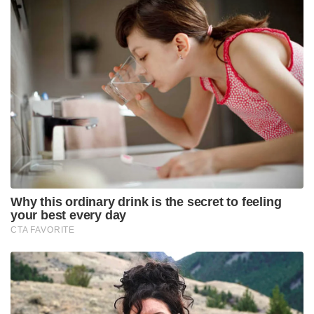
കോടിയുടെ തട്ടിപ്പ് പിടിക്കപ്പെടുമെന്നു
ബോധ്യമായപ്പോഴാണ് ആത്മഹത്യ ചെയ്തതെന്നാണ്
തുഷാറിന്റെ ആരോപണം.
Tags:
Vellappally natesan
k k maheshan