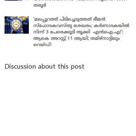
തരൂർ
‘മലപ്പുറത്ത് പിടിച്ചെടുത്തത് ഭീമൻ
സ്ഫോടകവസ്തു ശേഖരം; കർണാടകയിൽ
നിന്ന് 3 പേരെക്കൂടി തൂക്കി എൻഐ.എ!’:
ആകെ അറസ്റ്റ് 11 ആയി; തമിഴ്‌നാട്ടിലും
റെയ്ഡ്!
Discussion about this post