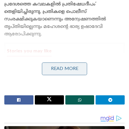
പ്രദേശത്തെ കവലകളിൽ പ്രതിഷേധദീപം’
തെളിയിച്ചിരുന്നു. പ്രതികളെ പൊലീസ്
സംരക്ഷിക്കുകയാണെന്നും അന്വേഷണത്തിൽ
തൃപ്തിയില്ലെന്നും മഹേശന്റെ ഭാര്യ ഉഷാദേവി
ആരോപിക്കുന്നു.
Stories you may like
‘യു.ഡി.എഫ് സർക്കാരിന്റേത് ആർ.എസ്.എസ്
READ MORE
പ്രീണനം’ ; വന്ദേമാതരം സർക്കുലർ ഉടൻ
പിൻവലിക്കണമെന്ന് പിണറായി വിജയൻ
ടിജി മോഹൻദാസിനെതിരെ പോലീസ് നടപടി;
പ്രതിഷേധം ശക്തം
അതേസമയം മഹേശനെതിരെ
ആരോപണങ്ങളുമായി തുഷാർ വെള്ളാപ്പള്ളി
രംഗത്തുണ്ട്. കെ.കെ. മഹേശൻ നടത്തിയ 15