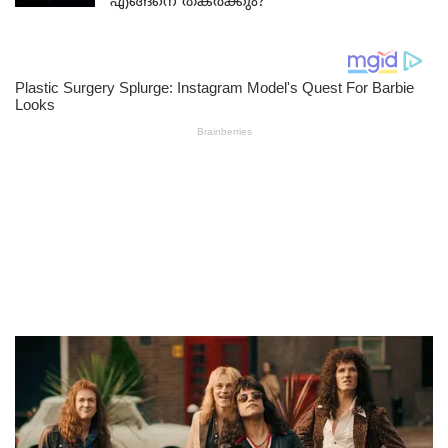
എങ്ങനെ തകർക്കും?