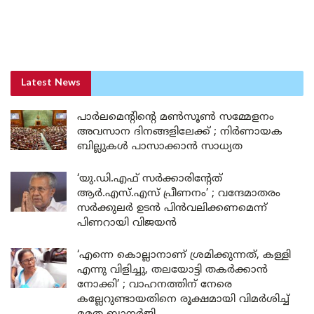
Latest News
പാർലമെന്റിന്റെ മൺസൂൺ സമ്മേളനം
അവസാന ദിനങ്ങളിലേക്ക് ; നിർണായക
ബില്ലുകൾ പാസാക്കാൻ സാധ്യത
‘യു.ഡി.എഫ് സർക്കാരിന്റേത്
ആർ.എസ്.എസ് പ്രീണനം’ ; വന്ദേമാതരം
സർക്കുലർ ഉടൻ പിൻവലിക്കണമെന്ന്
പിണറായി വിജയൻ
‘എന്നെ കൊല്ലാനാണ് ശ്രമിക്കുന്നത്, കള്ളി
എന്നു വിളിച്ചു, തലയോട്ടി തകർക്കാൻ
നോക്കി’ ; വാഹനത്തിന് നേരെ
കല്ലേറുണ്ടായതിനെ രൂക്ഷമായി വിമർശിച്ച്