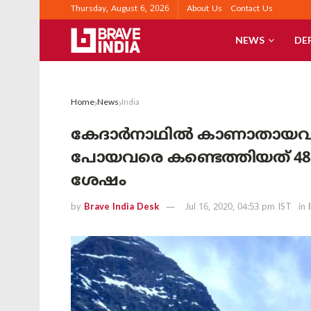
Thursday, August 6, 2026
About Us
Contact Us
NEWS
DE
Home
News
India
കേദാർനാഥിൽ കാണാതായവരെ കണ
പോയവരെ കണ്ടെത്തിയത് 48 മണ
ശേഷം
by
Brave India Desk
Jul 16, 2020, 04:53 pm IST
in