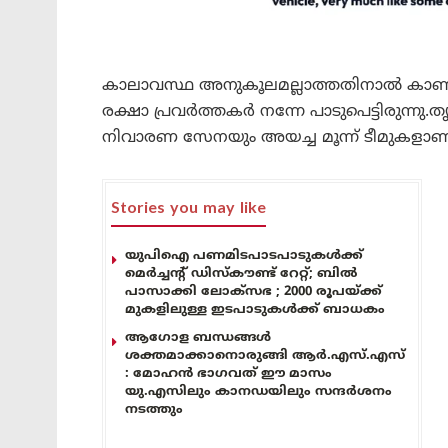
കാലാവസ്ഥ അനുകൂലമല്ലാത്തതിനാൽ കാണാത
രക്ഷാ പ്രവർത്തകർ നന്നേ പാടുപെട്ടിരുന്നു.
നിവാരണ സേനയും അയച്ച മൂന്ന് ടീമുകളാണ്‌
Stories you may like
യുപിഐ പണമിടപാടപാടുകൾക്ക്
മെർച്ചന്റ് ഡിസ്കൗണ്ട് റേറ്റ്; ബിൽ
പാസാക്കി ലോക്സഭ ; 2000 രൂപയ്ക്ക്
മുകളിലുള്ള ഇടപാടുകൾക്ക് ബാധകം
ആഗോള ബന്ധങ്ങൾ
ശക്തമാക്കാനൊരുങ്ങി ആർ.എസ്.എസ്
: മോഹൻ ഭാഗവത് ഈ മാസം
യു.എസിലും കാനഡയിലും സന്ദർശനം
നടത്തും