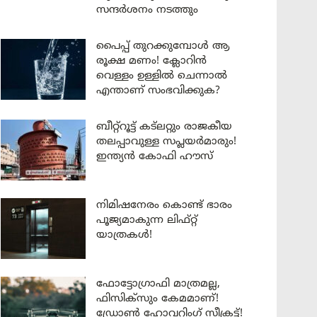
സന്ദർശനം നടത്തും
പൈപ്പ് തുറക്കുമ്പോൾ ആ
രൂക്ഷ മണം! ക്ലോറിൻ
വെള്ളം ഉള്ളിൽ ചെന്നാൽ
എന്താണ് സംഭവിക്കുക?
ബീറ്റ്‌റൂട്ട് കട്‌ലറ്റും രാജകീയ
തലപ്പാവുള്ള സപ്ലയർമാരും!
ഇന്ത്യൻ കോഫി ഹൗസ്
നിമിഷനേരം കൊണ്ട് ഭാരം
പൂജ്യമാകുന്ന ലിഫ്റ്റ്
യാത്രകൾ!
ഫോട്ടോഗ്രാഫി മാത്രമല്ല,
ഫിസിക്സും കേമമാണ്!
ഡ്രോൺ ഹോവറിംഗ് സീക്രട്ട്!