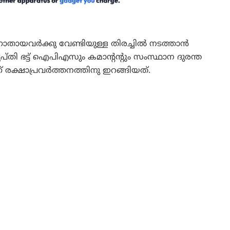
ായവർക്കു വേണ്ടിയുള്ള തിരച്ചിൽ നടത്താൻ
തൃപ്തി ഭട്ട് ഐപിഎസും കമാന്റന്റും സംസ്ഥാന ദുരന്ത
 രക്ഷാപ്രവർത്തനത്തിനു ഇറങ്ങിയത്.