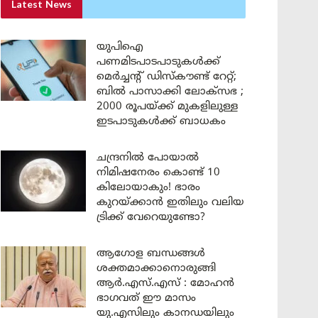
Latest News
യുപിഐ
പണമിടപാടപാടുകൾക്ക്
മെർച്ചന്റ് ഡിസ്കൗണ്ട് റേറ്റ്;
ബിൽ പാസാക്കി ലോക്സഭ ;
2000 രൂപയ്ക്ക് മുകളിലുള്ള
ഇടപാടുകൾക്ക് ബാധകം
ചന്ദ്രനിൽ പോയാൽ
നിമിഷനേരം കൊണ്ട് 10
കിലോയാകും! ഭാരം
കുറയ്ക്കാൻ ഇതിലും വലിയ
ട്രിക്ക് വേറെയുണ്ടോ?
ആഗോള ബന്ധങ്ങൾ
ശക്തമാക്കാനൊരുങ്ങി
ആർ.എസ്.എസ് : മോഹൻ
ഭാഗവത് ഈ മാസം
യു.എസിലും കാനഡയിലും