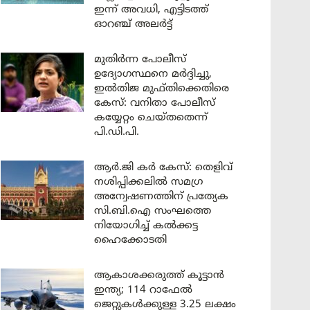
ഇന്ന് അവധി, എട്ടിടത്ത്
ഓറഞ്ച് അലർട്ട്
മുതിർന്ന പോലീസ്
ഉദ്യോഗസ്ഥനെ മർദ്ദിച്ചു,
ഇൽതിജ മുഫ്തിക്കെതിരെ
കേസ്: വനിതാ പോലീസ്
കയ്യേറ്റം ചെയ്തതെന്ന്
പി.ഡി.പി.
ആർ.ജി കർ കേസ്: തെളിവ്
നശിപ്പിക്കലിൽ സമഗ്ര
അന്വേഷണത്തിന് പ്രത്യേക
സി.ബി.ഐ സംഘത്തെ
നിയോഗിച്ച് കൽക്കട്ട
ഹൈക്കോടതി
ആകാശക്കരുത്ത് കൂട്ടാൻ
ഇന്ത്യ; 114 റാഫേൽ
ജെറ്റുകൾക്കുള്ള 3.25 ലക്ഷം