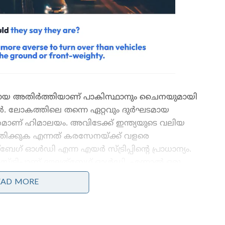
്രധാനമായ അതിർത്തിയാണ് പാകിസ്ഥാനും ചൈനയുമായി
ൾ. ലോകത്തിലെ തന്നെ ഏറ്റവും ദുർഘടമായ
േശമാണ് ഹിമാലയം. അവിടേക്ക് ഇന്ത്യയുടെ വലിയ
തിക്കുക എന്നത് കരസേനയ്ക്ക് വളരെ
ഗ് ഓൾഡി എന്ന എയർ സ്ട്രിപ്പിന്റെ പ്രാധാന്യം.
്ട്രിപ്പാണ് ദൗലത്ബേഗ് ഓൾഡി. എന്നാൽ ഒരു
യില്ല താനും. അങ്ങനത്തെ ഒരു സ്ഥലത്ത്
EAD MORE
കവിമാനം ഇപ്പോൾ ഭാരതീയ വായുസേനയ്ക്ക്
്ച മിലിട്ടറി ട്രാൻസ്‌പോർട്ട് വിമാനങ്ങളിലൊന്നായ
കുലീസ്.