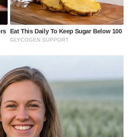
ുന്നു. ശബ്ദത്തിന്റെ പകുതിവേഗതയിൽ 20 ടണ്ണോളം
ന്ന സൂപ്പർ ഹെർക്കുലീസിന് ഭാരതം ശത്രുക്കളിൽ
ക്ക് വളരെയെളുപ്പം പറന്നെത്താൻ സാധിക്കും.
്ങളുടെ പ്രധാനപോരായ്‌മകളായ യന്ത്രത്തകരാറുകളോ
ൂപ്പർ ഹെർക്കുലീസിന് ഏതു പരിസ്ഥിതിയിലും
ന്റെ പ്രധാന ആകർഷണീയതയാണ്.
 ഭാരം വഹിക്കാൻ ശേഷിയുള്ള ഈ വിമാനത്തിന്
വേഗതയിൽ ഒൻപതു കിലോമീറ്ററോളം ഉയരത്തിൽ
ൽ 92 പാരാ ട്രൂപ്പേഴ്സിനെ ഒറ്റയടിക്ക്
ഈ വിമാനം ടർബോഫാൻ-പ്രൊപ്പല്ലർ (Turboprop)
്രോപ് എഞ്ചിൻ ഉപയോഗിക്കുന്ന ലോകത്തിലെ
ൽ ഒന്നു കൂടിയാണ് സൂപ്പർ ഹെർക്കുലീസ്. ഈ
ചിൻ നിർമ്മാണരംഗത്തെ അതികായന്മാരിൽ ഒന്നായ
ം 5648 കിലോമീറ്റർ റേഞ്ചുള്ള സൂപ്പർ
ാരതീയ വായുസേനയുടെ കൈവശം