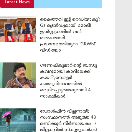
Latest News
കൈത്തറി ഇട്ട് റെഡിയാകൂ’;
Gz ട്രെൻഡുമായി മോദി!
ഇൻസ്റ്റഗ്രാമിൽ വൻ
തരംഗമായി
പ്രധാനമന്ത്രിയുടെ ‘GRWM’
വീഡിയോ
ഗണേഷ്കുമാറിന്റെ ബന്ധു
കവറുമായി കാറിലേക്ക്
കയറി’;സോളർ
കത്തുവിവാദത്തിൽ
വെളിപ്പെടുത്തലുമായി 4
സാക്ഷികൾ!
ഡോൾഫിൻ വില്ലനായി;
സംസ്ഥാനത്ത് അടുത്ത 48
മണിക്കൂർ നിർണായകം! 7
ജില്ലകളിൽ സ്കൂളുകൾക്ക്