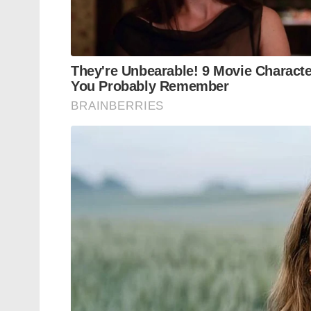
പൈലറ്റുമാർ തങ്ങളുടെ കഴിവ് തെളിയിച്ചിര
ഭാരം വഹിച്ചുകൊണ്ട് പറന്നുയരാൻ സാധിക്കു
നിന്നും നിരന്തരഭീഷണി നേരിടുന്ന ലഡാഖിലേ
റഷ്യൻ നിർമ്മിത ട്രാൻസ്‌പോർട്ട് വിമാനങ
കൂടുതൽ മെയിന്റനൻസോ ഒന്നും ഇല്ലാത്ത സ
ലാൻഡ് ചെയ്യാൻ സാധിക്കുമെന്നത് അതി
വിവിധ കോമ്പിനേഷനുകളിലായി 20 ടണ്ണോളം
മണിക്കൂറിൽ പരമാവധി 670 കിലോമീറ്റർ 
പറക്കാൻ സാധിക്കും. 128 സൈനികരെ അല്ലെങ്കി
ലക്ഷ്യസ്ഥാനത്തെത്തിക്കുവാൻ ശേഷിയുള്ള 
എഞ്ചിൻ ഉപയോഗിക്കുന്ന തരമാണ്. ടർബോപ
ഏറ്റവും വലിയ മിലിട്ടറി എയർക്രാഫ്റ്റുകളി
കരുത്തന് കരുത്തു പകരുന്നത് വിമാനഎഞ്
റോൾസ് റോയ്‌സിന്റെ എഞ്ചിനുകളാണ്. ഉദ്ദേശ
ഹെർക്കുലീസ് ഇപ്പോൾ 11 എണ്ണമാണ് ഭ
സർവ്വീസിലിരിക്കുന്നത്.