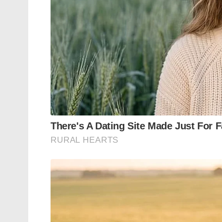
Tags:
featured
C130J
Hercules
Sainikam