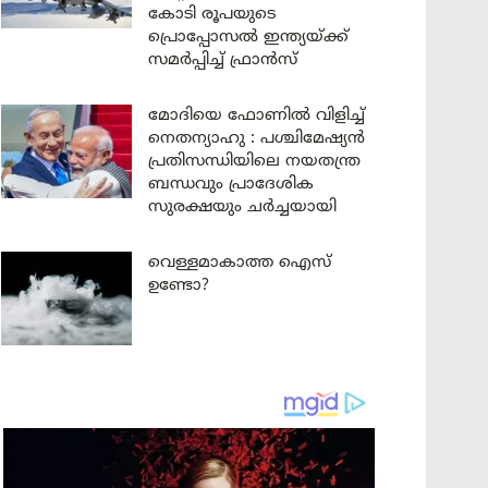
കോടി രൂപയുടെ
പ്രൊപ്പോസൽ ഇന്ത്യയ്ക്ക്
സമർപ്പിച്ച് ഫ്രാൻസ്
മോദിയെ ഫോണിൽ വിളിച്ച്
നെതന്യാഹു : പശ്ചിമേഷ്യൻ
പ്രതിസന്ധിയിലെ നയതന്ത്ര
ബന്ധവും പ്രാദേശിക
സുരക്ഷയും ചർച്ചയായി
വെള്ളമാകാത്ത ഐസ്
ഉണ്ടോ?