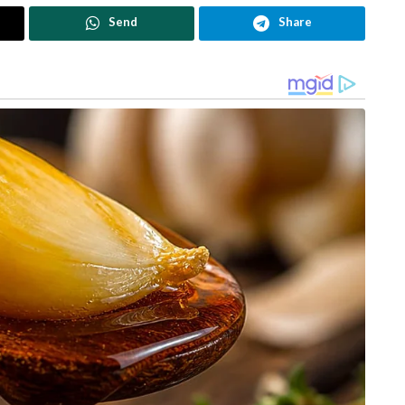
Send
Share