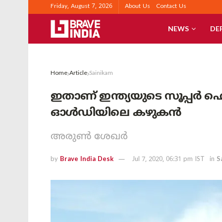
Friday, August 7, 2026
About Us
Contact Us
NEWS
DE
Home
Article
Sainikam
ഇതാണ് ഇന്ത്യയുടെ സൂപ്പർ ഹ
ഓൾഡിയിലെ കഴുകൻ
അരുൺ ശേഖർ
by
Brave India Desk
Jul 7, 2020, 06:31 pm IST
in
S