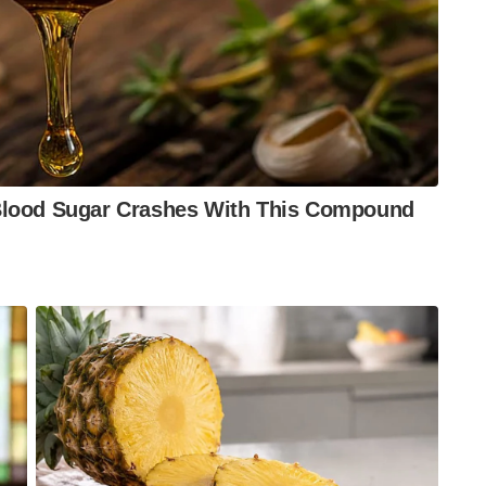
ായ ദൗലത്ബേഗ് ഓൾഡിയിൽ സൂപ്പർ
ിച്ച് 2013ൽത്തന്നെ ഇന്ത്യൻ എയർഫോഴ്‌സിന്റെ