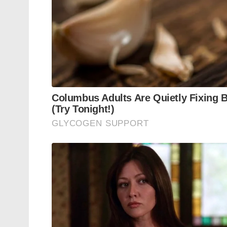
ലാൻഡിങ്ങും ടേക്ക്ഓഫും അതീവദുഷ്കരമ
ഹെർക്കുലീസിനെ വിജയകരമായി ലാൻഡ് ചെയ്യ