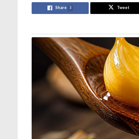
Share
3
Tweet
Stories you may like
അന്ന് ഫ്രാൻസ് സാങ്കേതികവിദ്യ
നിഷേധിച്ചു, ഇന്ന് ലോകത്തെ
വിറപ്പിക്കുന്ന ‘വിരൂപാക്ഷ’ റഡാറുമായി
ഡിആർഡിഒ;നെഞ്ചിടിപ്പ് കൂട്ടുന്ന
തദ്ദേശീയ വിപ്ലവം
ആത്മ നിർഭർ സമുദ്ര പ്രതാപ് ; കോസ്റ്റ്
ഗാർഡ് തദ്ദേശീയമായി നിർമിച്ച
മലിനീകരണ നിയന്ത്രണ കപ്പൽ
കമ്മീഷൻ ചെയ്ത് പ്രതിരോധ മന്ത്രി