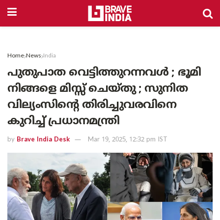
Home
News
India
പുതുപാത വെട്ടിത്തുറന്നവൾ ; ഭൂമി
നിങ്ങളെ മിസ്സ് ചെയ്തു ; സുനിത
വില്യംസിന്റെ തിരിച്ചുവരവിനെ
കുറിച്ച് പ്രധാനമന്ത്രി
by
Brave India Desk
Mar 19, 2025, 12:32 pm IST