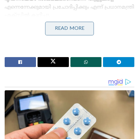
എന്നെന്നേക്കുമായി പ്രചോദിപ്പിക്കും എന്ന് പ്രധാനമന്ത്രി
എക്‌സിൽ കുറിച്ചു.
READ MORE
Stories you may like
പാർലമെന്റിന്റെ മൺസൂൺ സമ്മേളനം അവസാന
ദിനങ്ങളിലേക്ക് ; നിർണായക ബില്ലുകൾ പാസാക്കാൻ
സാധ്യത
‘എന്നെ കൊല്ലാനാണ് ശ്രമിക്കുന്നത്, കള്ളി എന്നു
വിളിച്ചു, തലയോട്ടി തകർക്കാൻ നോക്കി’ ;
വാഹനത്തിന് നേരെ കല്ലേറുണ്ടായതിനെ രൂക്ഷമായി
വിമർശിച്ച് മമത ബാനർജി
ബഹിരാകാശ പര്യവേക്ഷണം എന്നത് മനുഷ്യന്റെ
കഴിവുകളുടെ പരിധികൾ മറികടക്കുന്നതും, സ്വപ്നം
കാണാൻ പഠിപ്പിക്കുന്നതും ആ സ്വപ്നങ്ങളെ
യാഥാർത്ഥ്യമാക്കാനുള്ള ധൈര്യം കാണിക്കുന്നതുമാണ്
എന്ന് ഇന്ത്യൻ വംശജയായ ബഹിരാകാശ