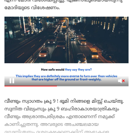
എന്ന് മോദി വിശേഷിപ്പിച്ചു. എക്സിലൂടെയായിരുന്നു
മോദിയുടെ വിശേഷണം.
വീണ്ടും സ്വാഗതം ക്രൂ 9 ! ഭൂമി നിങ്ങളെ മിസ്സ് ചെയ്തു.
സുനിത വില്യംസും ക്രൂ 9 ബഹിരാകാശയാത്രികരും
വീണ്ടും അശ്രാന്തപരിശ്രമം എന്താണെന്ന് നമുക്ക്
കാണിച്ചുതന്നു. അവരുടെ അചഞ്ചലമായ
ദൃഢനിശ്ചയം ദശലക്ഷക്കണക്കിന് ആളുകളെ