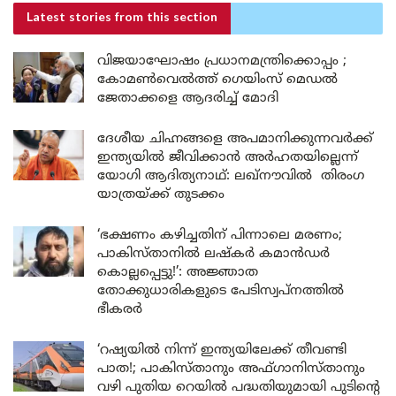
Latest stories
from this section
വിജയാഘോഷം പ്രധാനമന്ത്രിക്കൊപ്പം ;
കോമൺവെൽത്ത് ഗെയിംസ് മെഡൽ
ജേതാക്കളെ ആദരിച്ച് മോദി
ദേശീയ ചിഹ്നങ്ങളെ അപമാനിക്കുന്നവർക്ക്
ഇന്ത്യയിൽ ജീവിക്കാൻ അർഹതയില്ലെന്ന്
യോഗി ആദിത്യനാഥ്: ലഖ്‌നൗവിൽ തിരംഗ
യാത്രയ്ക്ക് തുടക്കം
‘ഭക്ഷണം കഴിച്ചതിന് പിന്നാലെ മരണം;
പാകിസ്താനിൽ ലഷ്കർ കമാൻഡർ
കൊല്ലപ്പെട്ടു!’: അജ്ഞാത
തോക്കുധാരികളുടെ പേടിസ്വപ്നത്തിൽ
ഭീകരർ
‘റഷ്യയിൽ നിന്ന് ഇന്ത്യയിലേക്ക് തീവണ്ടി
പാത!; പാകിസ്താനും അഫ്ഗാനിസ്താനും
വഴി പുതിയ റെയിൽ പദ്ധതിയുമായി പുടിന്റെ