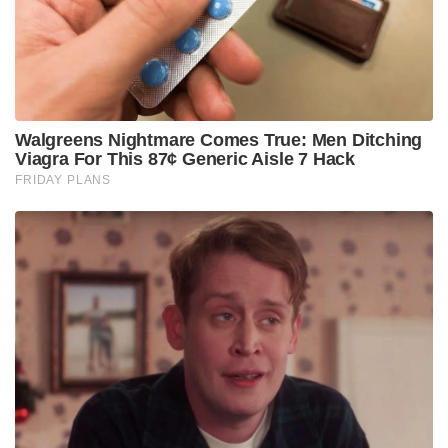
സഞ്ചാരിയുടെ അഭിനിവേശത്തെയും കഠിന
പ്രയ്തനത്തെയും പ്രശംസിച്ചുകൊണ്ട് പ്രധാനമന്ത്രി
പറഞ്ഞു.
അതേസമയം സുനിത വില്യംസ് 62 മണിക്കൂർ
ബഹിരാകാശത്ത് നടന്ന ഒരു വനിത
ബഹിരാകാശയാത്രിക എന്ന റെക്കോർഡും അവർ
കരസ്ഥമാക്കി.
Tags:
pm modi
sunita williams
PM Modi on 'trailblazer' Sunita Williams's homecoming