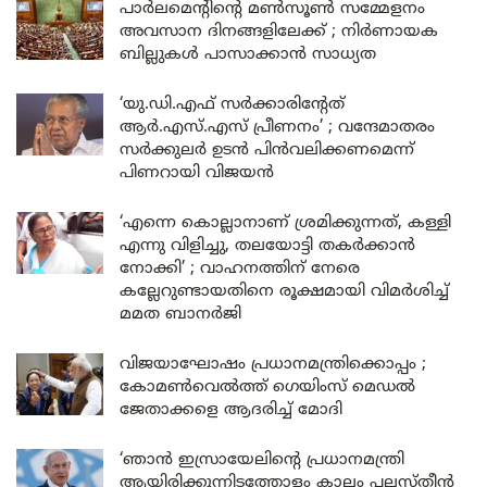
പാർലമെന്റിന്റെ മൺസൂൺ സമ്മേളനം
അവസാന ദിനങ്ങളിലേക്ക് ; നിർണായക
ബില്ലുകൾ പാസാക്കാൻ സാധ്യത
‘യു.ഡി.എഫ് സർക്കാരിന്റേത്
ആർ.എസ്.എസ് പ്രീണനം’ ; വന്ദേമാതരം
സർക്കുലർ ഉടൻ പിൻവലിക്കണമെന്ന്
പിണറായി വിജയൻ
‘എന്നെ കൊല്ലാനാണ് ശ്രമിക്കുന്നത്, കള്ളി
എന്നു വിളിച്ചു, തലയോട്ടി തകർക്കാൻ
നോക്കി’ ; വാഹനത്തിന് നേരെ
കല്ലേറുണ്ടായതിനെ രൂക്ഷമായി വിമർശിച്ച്
മമത ബാനർജി
വിജയാഘോഷം പ്രധാനമന്ത്രിക്കൊപ്പം ;
കോമൺവെൽത്ത് ഗെയിംസ് മെഡൽ
ജേതാക്കളെ ആദരിച്ച് മോദി
‘ഞാൻ ഇസ്രായേലിന്റെ പ്രധാനമന്ത്രി
ആയിരിക്കുന്നിടത്തോളം കാലം പലസ്തീൻ