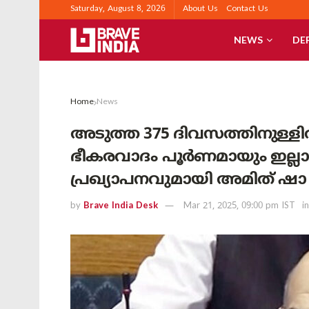
Saturday, August 8, 2026
About Us
Contact Us
NEWS
DE
Home
News
അടുത്ത 375 ദിവസത്തിനുള്ളിൽ ര
ഭീകരവാദം പൂർണമായും ഇല്ലാ
പ്രഖ്യാപനവുമായി അമിത് ഷാ
by
Brave India Desk
Mar 21, 2025, 09:00 pm IST
in