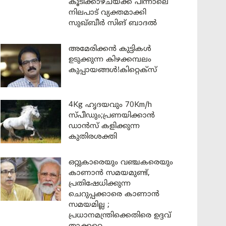
കൂടിക്കാഴ്ചയ്ക്ക് പിന്നാലെ
നിലപാട് വ്യക്തമാക്കി
സുഖ്ബീർ സിങ് ബാദൽ
അമേരിക്കൻ കുട്ടികൾ
ഉടുക്കുന്ന കിഴക്കമ്പലം
കുപ്പായങ്ങൾ!കിറ്റെക്സ്
4Kg ഹൃദയവും 70Km/h
സ്പീഡും;പ്രണയിക്കാൻ
ഡാൻസ് കളിക്കുന്ന
കുതിരശക്തി
ഒറ്റുകാരെയും വഞ്ചകരെയും
കാണാൻ സമയമുണ്ട്,
പ്രതിഷേധിക്കുന്ന
ചെറുപ്പക്കാരെ കാണാൻ
സമയമില്ല ;
പ്രധാനമന്ത്രിക്കെതിരെ ഉദ്ദവ്