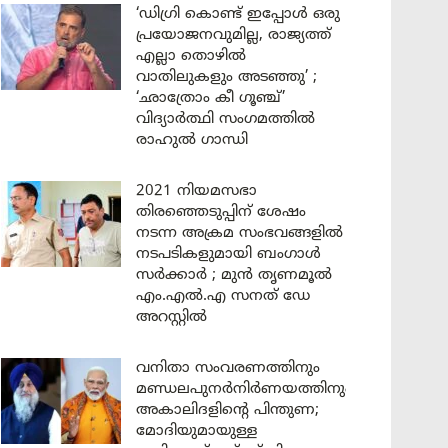
‘ഡിഗ്രി കൊണ്ട് ഇപ്പോൾ ഒരു
പ്രയോജനവുമില്ല, രാജ്യത്ത്
എല്ലാ തൊഴിൽ
വാതിലുകളും അടഞ്ഞു’ ;
‘ഛാത്രോം കീ ഗൂഞ്ച്’
വിദ്യാർത്ഥി സംഗമത്തിൽ
രാഹുൽ ഗാന്ധി
2021 നിയമസഭാ
തിരഞ്ഞെടുപ്പിന് ശേഷം
നടന്ന അക്രമ സംഭവങ്ങളിൽ
നടപടികളുമായി ബംഗാൾ
സർക്കാർ ; മുൻ തൃണമൂൽ
എം.എൽ.എ സനത് ഡേ
അറസ്റ്റിൽ
വനിതാ സംവരണത്തിനും
മണ്ഡലപുനർനിർണയത്തിനും
അകാലിദളിന്റെ പിന്തുണ;
മോദിയുമായുള്ള