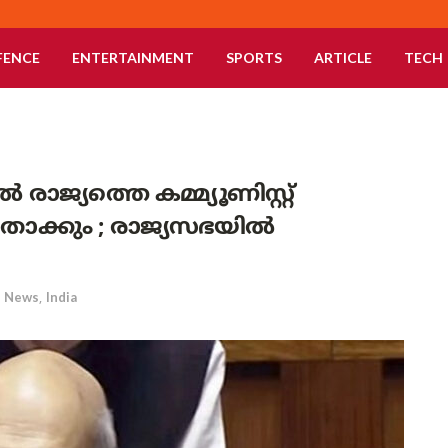
FENCE
ENTERTAINMENT
SPORTS
ARTICLE
TECH
ാജ്യത്തെ കമ്മ്യൂണിസ്റ്റ്
താക്കും ; രാജ്യസഭയിൽ
News
,
India