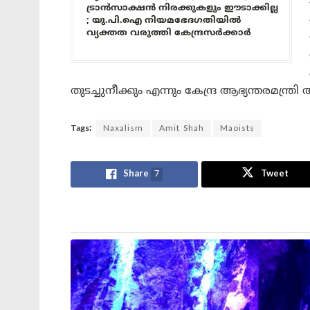
ട്രാൻസാക്ഷൻ നിരക്കുകളും ഈടാക്കില്ല
; യു.പി.ഐ നിയമഭേദഗതിയിൽ
വ്യക്തത വരുത്തി കേന്ദ്രസർക്കാർ
തുടച്ചുനീക്കും എന്നും കേന്ദ്ര ആഭ്യന്തരമന്ത്രി 
Tags:
Naxalism
Amit Shah
Maoists
Share
7
Tweet