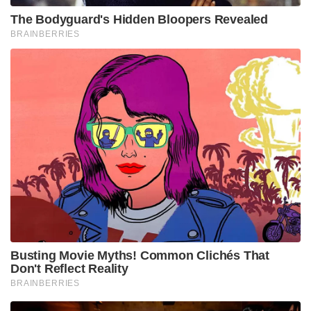
സ്‌ക്രാച്ചുകളില്‍ നിന്നും സ്‌ക്രീനിനെ സംരക്ഷിക്കുന്നു.
ഐപി 67 ഈര്‍പ്പത്തില്‍ നിന്നും പൊടികളില്‍ നിന്നും
സുരക്ഷ നല്‍കുന്നു. 6 വര്‍ഷത്തെ ഒഎസ്
അപ്ഗ്രേഡുകളും 6 വര്‍ഷ സെക്യൂരിറ്റി
അപ്ഡേറ്റുകളും ഗ്യാലക്സി എ26 5ജിയില്‍
ഉപഭോക്താക്കള്‍ക്ക് ലഭിക്കും.
22,999 രൂപയാണ് ഗ്യാലക്സി എ26 5ജിയുടെ പ്രാരംഭ
വില. സാംസങ്.കോം, സാംസങ് എക്സ്‌ക്ലൂസീവ്
സ്റ്റോറുകള്‍, മുന്‍നിര ഓണ്‍ലൈന്‍ പ്ലാറ്റ്ഫോമുകള്‍,
റീട്ടെയില്‍ ഷോറൂമുകള്‍ എന്നിവിടങ്ങളില്‍ നിന്നും
ഗ്യാലക്സി എ26 5ജി ഇപ്പോള്‍ സ്വന്തമാക്കാം. 8 ജിബി
റാം, 128 ജിബി, 256 ജിബി സ്റ്റോറേജ് ഓപ്ഷനുകളാണ്
ഈ മോഡലിനുള്ളത്. മൈക്രോ എസ്ഡി വഴി 2 ടിബി
വരെ എക്സ്പാന്‍ഡ് ചെയ്യുവാനുമാകും.
Tags:
samsung galaxy a26