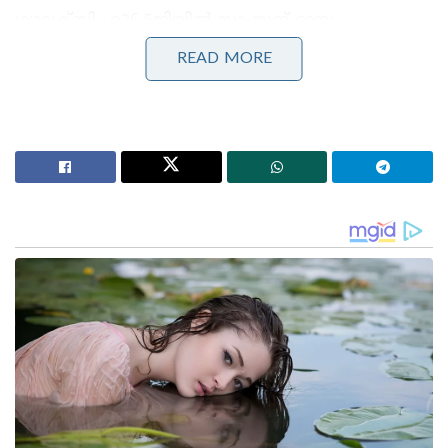
ഗ്യാലക്സി എ26 5ജിയില്‍ സാംസങ് ഓസം
ഇന്റലിജന്‍സ് അവതരിപ്പിച്ചിരിക്കുന്നു. ഇതിലൂടെ
READ MORE
ദൈനംദിന പ്രവൃത്തികള്‍ സ്മാര്‍ട്ടും എളുപ്പവുമാകുന്നു.
ഗൂഗിളിനൊപ്പമുള്ള സര്‍ക്കിള്‍ ടു സെര്‍ച്ച്, എഐ
സെലക്ട്, ഒബ്ജക്ട് ഇറേസര്‍, മൈ ഫില്‍റ്റേഴ്സ്
തുടങ്ങിയ ഫീച്ചറുകളിലൂടെ മികച്ച ഉപഭോക്തൃ
അനുഭവം തന്നെ ഇന്റലിജന്റ് എഐ സ്യൂട്ട്
ഉപഭോക്തോക്കള്‍ക്ക് ഉറപ്പുനല്‍കുന്നു.
മികച്ച ഡിസൈനും ഡിസ്പ്ലേയും
പ്രീമിയം ഗ്ലാസ് ബാക്ക് ഡിസൈനില്‍ പീച്ച്, മിന്റ്,
വൈറ്റ്, ബ്ലാക്ക് നിറങ്ങളിലാണ് ഗ്യാലക്സി എ26 5ജി
ലഭ്യമാവുക. 6.7 ഇഞ്ച് സൂപ്പര്‍ അമോള്‍ഡ് ഡിസ്പ്ലേയും
120Hz റീഫ്രഷ് റേറ്റുമാണ് ഗ്യാലക്സി എ26
5ജിയ്ക്കുള്ളത്. 7.7 വണ്ണമാണ് ഈ മോഡലിനുള്ളത്.
മികച്ച പ്രകടനം