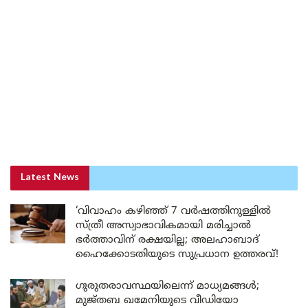
Latest News
‘വിവാഹം കഴിഞ്ഞ് 7 വർഷത്തിനുള്ളിൽ
സ്ത്രീ അസ്വാഭാവികമായി മരിച്ചാൽ
ഭർത്താവിന് രക്ഷയില്ല; അലഹാബാദ്
ഹൈക്കോടതിയുടെ സുപ്രധാന ഉത്തരവ്!
ഗുരുതരാവസ്ഥയിലെന്ന് മാധ്യമങ്ങൾ;
മുജ്തബ ഖമേനിയുടെ വീഡിയോ