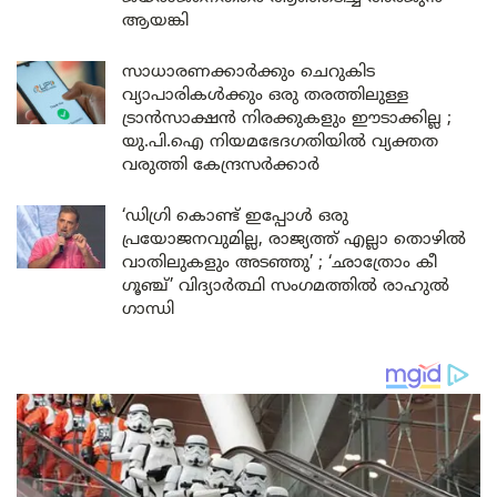
ആയങ്കി
സാധാരണക്കാർക്കും ചെറുകിട
വ്യാപാരികൾക്കും ഒരു തരത്തിലുള്ള
ട്രാൻസാക്ഷൻ നിരക്കുകളും ഈടാക്കില്ല ;
യു.പി.ഐ നിയമഭേദഗതിയിൽ വ്യക്തത
വരുത്തി കേന്ദ്രസർക്കാർ
‘ഡിഗ്രി കൊണ്ട് ഇപ്പോൾ ഒരു
പ്രയോജനവുമില്ല, രാജ്യത്ത് എല്ലാ തൊഴിൽ
വാതിലുകളും അടഞ്ഞു’ ; ‘ഛാത്രോം കീ
ഗൂഞ്ച്’ വിദ്യാർത്ഥി സംഗമത്തിൽ രാഹുൽ
ഗാന്ധി