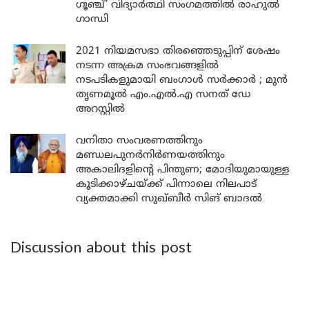
ഗൂഞ്ച്’ വിദ്യാർത്ഥി സംഗമത്തിൽ രാഹുൽ
ഗാന്ധി
2021 നിയമസഭാ തിരഞ്ഞെടുപ്പിന് ശേഷം
നടന്ന അക്രമ സംഭവങ്ങളിൽ
നടപടികളുമായി ബംഗാൾ സർക്കാർ ; മുൻ
തൃണമൂൽ എം.എൽ.എ സനത് ഡേ
അറസ്റ്റിൽ
വനിതാ സംവരണത്തിനും
മണ്ഡലപുനർനിർണയത്തിനും
അകാലിദളിന്റെ പിന്തുണ; മോദിയുമായുള്ള
കൂടിക്കാഴ്ചയ്ക്ക് പിന്നാലെ നിലപാട്
വ്യക്തമാക്കി സുഖ്ബീർ സിങ് ബാദൽ
Discussion about this post