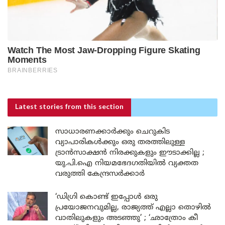
Latest stories
from this section
സാധാരണക്കാർക്കും ചെറുകിട
വ്യാപാരികൾക്കും ഒരു തരത്തിലുള്ള
ട്രാൻസാക്ഷൻ നിരക്കുകളും ഈടാക്കില്ല ;
യു.പി.ഐ നിയമഭേദഗതിയിൽ വ്യക്തത
വരുത്തി കേന്ദ്രസർക്കാർ
‘ഡിഗ്രി കൊണ്ട് ഇപ്പോൾ ഒരു
പ്രയോജനവുമില്ല, രാജ്യത്ത് എല്ലാ തൊഴിൽ
വാതിലുകളും അടഞ്ഞു’ ; ‘ഛാത്രോം കീ