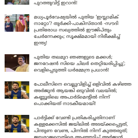
പുറത്തുവിട്ട് ഇറാൻ!
മധ്യപൂർവേഷ്യയിൽ പുതിയ ‘ഇസ്ലാമിക്
നാറ്റോ’? തുർക്കി-പാകിസ്താൻ -സൗദി
പ്രതിരോധ സഖ്യത്തിൽ ഈജിപ്തും
ചേർന്നേക്കും; സൂക്ഷ്മമായി നിരീക്ഷിച്ച്
ഇന്ത്യ!
പുതിയ തലമുറ ഞങ്ങളുടെ മക്കൾ;
ജനറേഷൻ സിയെ ചിലർ തെറ്റിദ്ധരിപ്പിച്ചു’;
വെളിപ്പെടുത്തി ധർമ്മേന്ദ്ര പ്രധാൻ!
പോലീസിനെ വെല്ലുവിളിച്ച് ഒളിവിൽ കഴിഞ്ഞ
അർജുൻ ആയങ്കി ഒടുവിൽ വലയിൽ;
കണ്ണൂരിലെ അപാർട്മെന്റിൽ നിന്ന്
പൊക്കിയത് നാടകീയമായി!
പാർട്ടിക്ക് വേണ്ടി പ്രതികരിച്ചതിനാണ്
കള്ളക്കേസിൽ ജയിലിൽ അടയ്ക്കപ്പെട്ടത്,
പിന്തുണ വേണ്ട, പിന്നിൽ നിന്ന് കുത്തരുത്;
ജയരാജനെതിരെ ആഞ്ഞടിച്ച് അർജുൻ