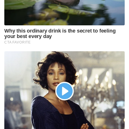
എക്സിനോസ് 1380 പ്രൊസസറാണ് ഗ്യാലക്സി എ26
5ജിയ്ക്ക് കരുത്ത് പകരുന്നത്. മള്‍ട്ടി ടാസ്‌കിംഗ്,
ഗെയ്മിംഗ് തുടങ്ങിയവ ഇത് അനായാസമാക്കുന്നു.
25W ഫാസ്റ്റ് ചാര്‍ജിംഗോടുകൂടിയ 5000 mAh
ബാറ്ററിയാണ് ഗ്യാലക്സി എ26 5ജിയിലുള്ളത്.
മികച്ച ക്യാമറ
ഫ്ളാഗ്ഷിപ്പ് 50എംപി ക്യാമറ ഫോട്ടോഗ്രഫി
മികച്ചതാക്കുന്നു. 8 എംപി അള്‍ട്ര വൈഡ് ക്യാമറ, 2
എംപി മാക്രോ ക്യാമറ എന്നിവ യഥാക്രമം വൈഡ്,
ക്ലോസ് അപ്പ് ഷോട്ുകളെ മനോഹരമാക്കുന്നു. 13
എംപി ഫ്രണ്ട് ക്യാമറ മികച്ച ക്വാളിറ്റി സെല്‍ഫികളും
ഉറപ്പുനല്‍കുന്നു.
ദീര്‍ഘകാല ഈട്
കോര്‍ണിംഗ് ഗൊറില്ല വിക്ടസ് പ്ലസ് വീഴ്ചകളില്‍ നിന്നും