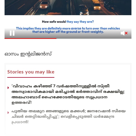
ഓസം ഇന്റലിജന്‍സ്
Stories you may like
‘വിവാഹം കഴിഞ്ഞ് 7 വർഷത്തിനുള്ളിൽ സ്ത്രീ
അസ്വാഭാവികമായി മരിച്ചാൽ ഭർത്താവിന് രക്ഷയില്ല;
അലഹാബാദ് ഹൈക്കോടതിയുടെ സുപ്രധാന
ഉത്തരവ്!
പുതിയ തലമുറ ഞങ്ങളുടെ മക്കൾ; ജനറേഷൻ സിയെ
ചിലർ തെറ്റിദ്ധരിപ്പിച്ചു’; വെളിപ്പെടുത്തി ധർമ്മേന്ദ്ര
പ്രധാൻ!