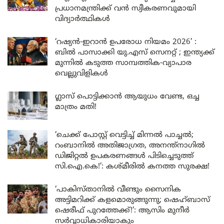
പ്രധാനമന്ത്രിക്ക് വൻ സ്വീകരണവുമായി
വിദ്യാർത്ഥികൾ
‘റഷ്യൻ-ഇറാൻ ഉപരോധ നിയമം 2026’ :
ബിൽ പാസാക്കി യു.എസ് സെനറ്റ് ; ഇന്ത്യക്ക്
മുന്നിൽ കടുത്ത സാമ്പത്തിക-വ്യാപാര
വെല്ലുവിളികൾ
ഗ്ലാസ് പൊട്ടിക്കാൻ ആയുധം വേണ്ട, ഒച്ച
മാത്രം മതി!
‘ചെക്ക് പോസ്റ്റ് വെട്ടിച്ച് മിന്നൽ പാച്ചൽ;
റംബാനിൽ അതിജാഗ്രത, അനന്ത്നാഗിൽ
ഡിജിറ്റൽ ഉപകരണങ്ങൾ പിടിച്ചെടുത്ത്
സി.ഐ.കെ!’: കശ്മീരിൽ കനത്ത സുരക്ഷ!
‘പാകിസ്താനിൽ വീണ്ടും സൈനിക
അട്ടിമറിക്ക് കളമൊരുങ്ങുന്നു; ഷെഹ്ബാസ്
ഷെരീഫ് പുറത്തേക്ക്!’: ആസിം മുനീർ
സർവ്വാധികാരിയാകും