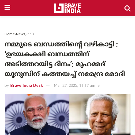
Home
News
India
നമ്മുടെ ബന്ധത്തിന്റെ വഴികാട്ടി ;
‘ഉഭയകക്ഷി ബന്ധത്തിന്
അടിത്തറയിട്ട ദിനം’; മുഹമ്മദ്
യൂനുസിന് കത്തയച്ച് നരേന്ദ്ര മോദി
by
Brave India Desk
Mar 27, 2025, 11:17 am IST