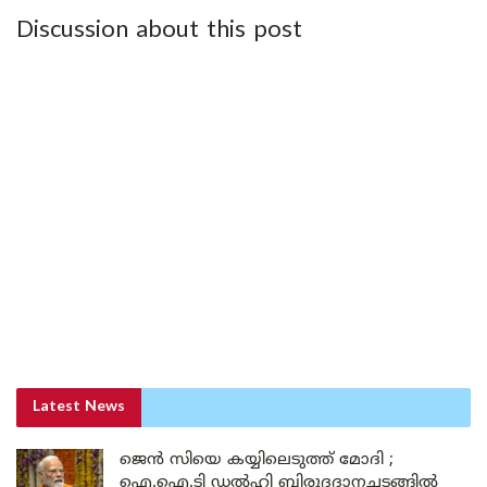
Discussion about this post
Latest News
ജെൻ സിയെ കയ്യിലെടുത്ത് മോദി ;
ഐ.ഐ.ടി ഡൽഹി ബിരുദദാനച്ചടങ്ങിൽ