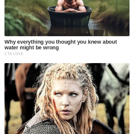
മുർമു കുറിച്ചു.
ഏപ്രിൽ 3-4 തീയതികളിലായി ബാങ്കോക്കിൽ
നടക്കുന്ന ബിംസ്റ്റെക് ഉച്ചകോടിയിൽ മോദിയും
മുഹമ്മദ് യൂനുസും പങ്കെടുക്കും .
Tags:
pm modi
Bangladesh national day