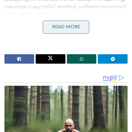
കൊണ്ടുപോകുന്നതിന് ഞങ്ങൾ പ്രതിജ്ഞാബദ്ധരാണ്
എന്ന് മോദി പറഞ്ഞു
READ MORE
Stories you may like
ജെൻ സിയെ കയ്യിലെടുത്ത് മോദി ; ഐ.ഐ.ടി ഡൽഹി
ബിരുദദാനച്ചടങ്ങിൽ പ്രധാനമന്ത്രിക്ക് വൻ
സ്വീകരണവുമായി വിദ്യാർത്ഥികൾ
‘റഷ്യൻ-ഇറാൻ ഉപരോധ നിയമം 2026’ : ബിൽ
പാസാക്കി യു.എസ് സെനറ്റ് ; ഇന്ത്യക്ക് മുന്നിൽ കടുത്ത
സാമ്പത്തിക-വ്യാപാര വെല്ലുവിളികൾ
ബംഗ്ലാദേശിന് രാഷട്രപതി ദ്രൗപതി മുർമുവും
ആശംസകൾ നേർന്നു. ‘സർക്കാരിന്റെയും ഇന്ത്യയിലെ
ജനങ്ങളുടെയും എന്റെയും പേരിൽ, നിങ്ങളുടെ
ദേശീയ ദിനത്തിൽ ബംഗ്ലാദേശിനെ ഊഷ്മളമായ
ആശംസകളും അഭിനന്ദനങ്ങളും അറിയിക്കുന്നു,’